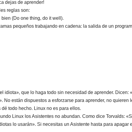
nca dejas de aprender!
les reglas son:
ien (Do one thing, do it well).
gramas pequeños trabajando en cadena: la salida de un progra
vel idiota», que lo haga todo sin necesidad de aprender. Dicen: 
. No están dispuestos a esforzarse para aprender, no quieren l
 dé todo hecho. Linux no es para ellos.
 mundo Linux los Asistentes no abundan. Como dice Torvalds: «S
diotas lo usarán». Si necesitas un Asistente hasta para apagar e