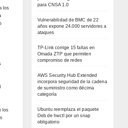
para CNSA 1.0
a los
a
Vulnerabilidad de BMC de 22
o
años expone 24.000 servidores a
ataques
TP-Link corrige 15 fallas en
Omada ZTP que permiten
compromiso de redes
s
AWS Security Hub Extended
incorpora seguridad de la cadena
l
de suministro como décima
categoría
Ubuntu reemplaza el paquete
x los
Deb de hwctl por un snap
os
obligatorio