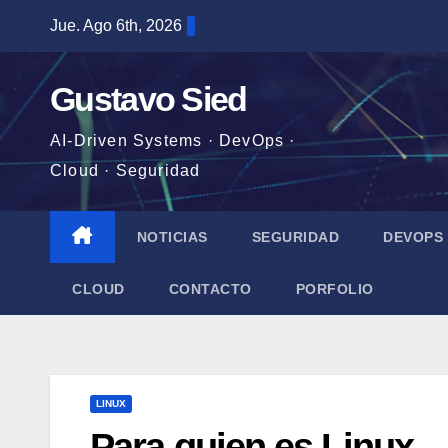
Saltar
Jue. Ago 6th, 2026
al
contenido
Gustavo Sied
AI-Driven Systems · DevOps ·
Cloud · Seguridad
NOTICIAS
SEGURIDAD
DEVOPS
CLOUD
CONTACTO
PORFOLIO
LINUX
Para quien es Linux