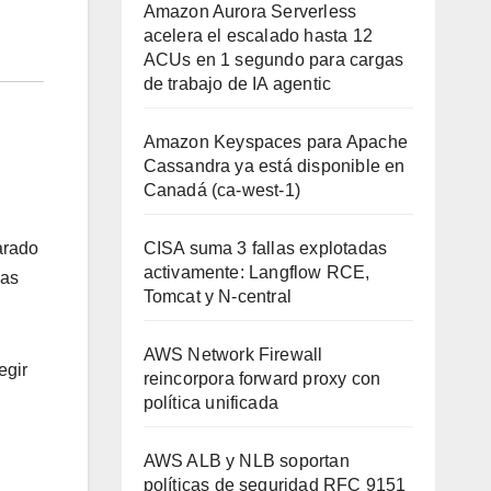
Amazon Aurora Serverless
acelera el escalado hasta 12
ACUs en 1 segundo para cargas
de trabajo de IA agentic
Amazon Keyspaces para Apache
Cassandra ya está disponible en
Canadá (ca-west-1)
CISA suma 3 fallas explotadas
arado
activamente: Langflow RCE,
nas
Tomcat y N-central
AWS Network Firewall
egir
reincorpora forward proxy con
política unificada
AWS ALB y NLB soportan
políticas de seguridad RFC 9151