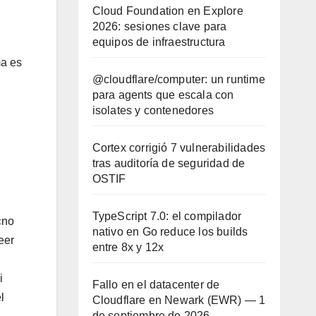
Cloud Foundation en Explore
2026: sesiones clave para
equipos de infraestructura
ma es
@cloudflare/computer: un runtime
para agents que escala con
isolates y contenedores
Cortex corrigió 7 vulnerabilidades
tras auditoría de seguridad de
OSTIF
TypeScript 7.0: el compilador
«no
nativo en Go reduce los builds
eer
entre 8x y 12x
i
Fallo en el datacenter de
l
Cloudflare en Newark (EWR) — 1
de septiembre de 2026