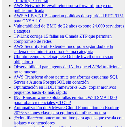
Tomcat y N-central
AWS Network Firewall reincorpora forward proxy con
política unificada
AWS ALB y NLB soportan políticas de seguridad RFC 9151
para CNSA 1.0
Vulnerabilidad de BMC de 22 años expone 24.000 servidores
a ataques
TP-Link corrige 15 fallas en Omada ZTP que permiten
compromiso de redes
AWS Security Hub Extended incorpora seguridad de la
cadena de suministro como décima categoría
Ubuntu reemplaza el paquete Deb de hwctl por un snap
obligatorio
Observabilidad para agents de IA: lo que el APM tradicional
no te muestra
AWS Transform ahora permite transformar esquemas SQL
Server a Aurora PostgreSQL sin conexión
Optimización en KDE Frameworks 6.29: copiar archivos
pequeños hasta 4x más rápido
INC Ransomware explota fallas en SonicWall SMA 1000
para robar credenciales y TOTP
Automatización de VMware Cloud Foundation en Explore
2026: sesiones clave para equipos de infraestructura
@cloudflare/computer: un runtime para agents que escala con
isolates y contenedores