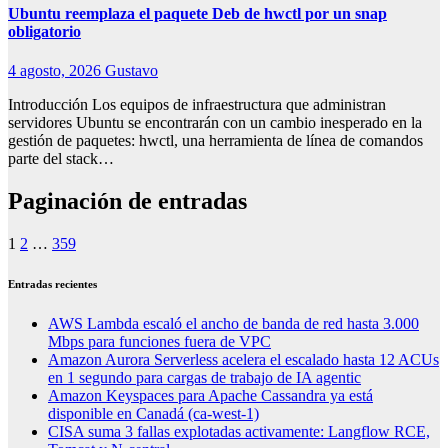
Ubuntu reemplaza el paquete Deb de hwctl por un snap
obligatorio
4 agosto, 2026
Gustavo
Introducción Los equipos de infraestructura que administran
servidores Ubuntu se encontrarán con un cambio inesperado en la
gestión de paquetes: hwctl, una herramienta de línea de comandos
parte del stack…
Paginación de entradas
1
2
…
359
Entradas recientes
AWS Lambda escaló el ancho de banda de red hasta 3.000
Mbps para funciones fuera de VPC
Amazon Aurora Serverless acelera el escalado hasta 12 ACUs
en 1 segundo para cargas de trabajo de IA agentic
Amazon Keyspaces para Apache Cassandra ya está
disponible en Canadá (ca-west-1)
CISA suma 3 fallas explotadas activamente: Langflow RCE,