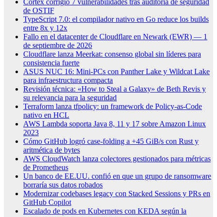
Cortex corrigió 7 vulnerabilidades tras auditoría de seguridad
de OSTIF
TypeScript 7.0: el compilador nativo en Go reduce los builds
entre 8x y 12x
Fallo en el datacenter de Cloudflare en Newark (EWR) — 1
de septiembre de 2026
Cloudflare lanza Meerkat: consenso global sin líderes para
consistencia fuerte
ASUS NUC 16: Mini-PCs con Panther Lake y Wildcat Lake
para infraestructura compacta
Revisión técnica: «How to Steal a Galaxy» de Beth Revis y
su relevancia para la seguridad
Terraform lanza tfpolicy: un framework de Policy-as-Code
nativo en HCL
AWS Lambda soporta Java 8, 11 y 17 sobre Amazon Linux
2023
Cómo GitHub logró case-folding a +45 GiB/s con Rust y
aritmética de bytes
AWS CloudWatch lanza colectores gestionados para métricas
de Prometheus
Un banco de EE.UU. confió en que un grupo de ransomware
borraría sus datos robados
Modernizar codebases legacy con Stacked Sessions y PRs en
GitHub Copilot
Escalado de pods en Kubernetes con KEDA según la