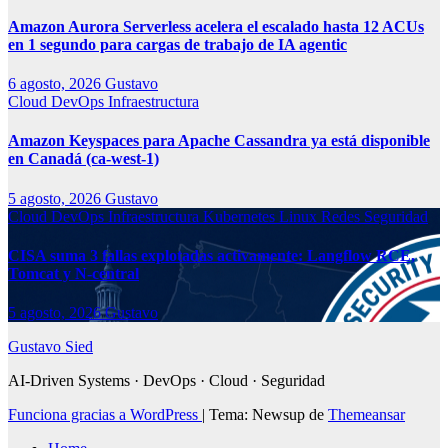
Amazon Aurora Serverless acelera el escalado hasta 12 ACUs
en 1 segundo para cargas de trabajo de IA agentic
6 agosto, 2026
Gustavo
Cloud
DevOps
Infraestructura
Amazon Keyspaces para Apache Cassandra ya está disponible
en Canadá (ca-west-1)
5 agosto, 2026
Gustavo
Cloud
DevOps
Infraestructura
Kubernetes
Linux
Redes
Seguridad
CISA suma 3 fallas explotadas activamente: Langflow RCE,
Tomcat y N-central
5 agosto, 2026
Gustavo
Gustavo Sied
AI-Driven Systems · DevOps · Cloud · Seguridad
Funciona gracias a WordPress
|
Tema: Newsup de
Themeansar