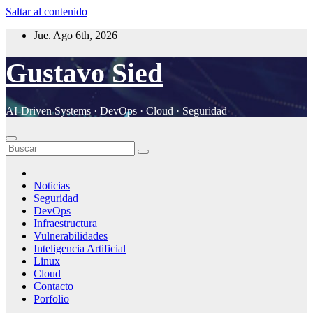
Saltar al contenido
Jue. Ago 6th, 2026
Gustavo Sied
AI-Driven Systems · DevOps · Cloud · Seguridad
Noticias
Seguridad
DevOps
Infraestructura
Vulnerabilidades
Inteligencia Artificial
Linux
Cloud
Contacto
Porfolio