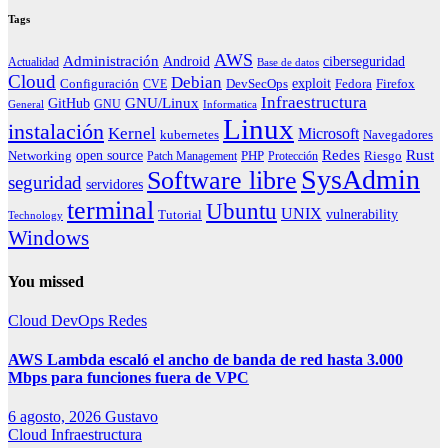
Tags
AWS
Administración
ciberseguridad
Android
Actualidad
Base de datos
Cloud
Debian
exploit
Configuración
Fedora
CVE
DevSecOps
Firefox
Infraestructura
GNU/Linux
GitHub
GNU
General
Informatica
Linux
instalación
Kernel
Microsoft
kubernetes
Navegadores
Redes
Rust
open source
PHP
Riesgo
Networking
Patch Management
Protección
SysAdmin
Software libre
seguridad
servidores
terminal
Ubuntu
UNIX
vulnerability
Tutorial
Technology
Windows
You missed
Cloud
DevOps
Redes
AWS Lambda escaló el ancho de banda de red hasta 3.000
Mbps para funciones fuera de VPC
6 agosto, 2026
Gustavo
Cloud
Infraestructura