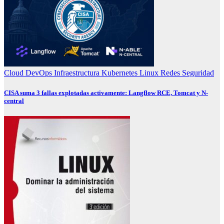
Cloud
DevOps
Infraestructura
Kubernetes
Linux
Redes
Seguridad
CISA suma 3 fallas explotadas activamente: Langflow RCE, Tomcat y N-
central