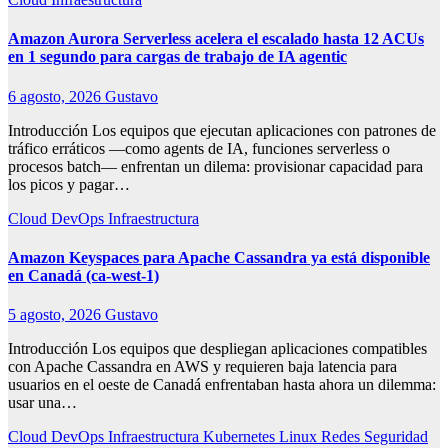
Amazon Aurora Serverless acelera el escalado hasta 12 ACUs
en 1 segundo para cargas de trabajo de IA agentic
6 agosto, 2026
Gustavo
Introducción Los equipos que ejecutan aplicaciones con patrones de
tráfico erráticos —como agents de IA, funciones serverless o
procesos batch— enfrentan un dilema: provisionar capacidad para
los picos y pagar…
Cloud
DevOps
Infraestructura
Amazon Keyspaces para Apache Cassandra ya está disponible
en Canadá (ca-west-1)
5 agosto, 2026
Gustavo
Introducción Los equipos que despliegan aplicaciones compatibles
con Apache Cassandra en AWS y requieren baja latencia para
usuarios en el oeste de Canadá enfrentaban hasta ahora un dilemma:
usar una…
Cloud
DevOps
Infraestructura
Kubernetes
Linux
Redes
Seguridad