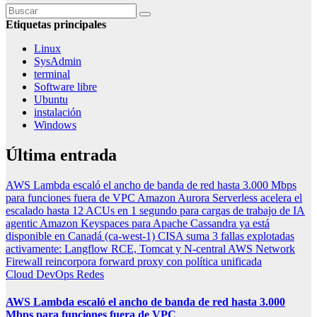
Etiquetas principales
Linux
SysAdmin
terminal
Software libre
Ubuntu
instalación
Windows
Última entrada
AWS Lambda escaló el ancho de banda de red hasta 3.000 Mbps
para funciones fuera de VPC
Amazon Aurora Serverless acelera el
escalado hasta 12 ACUs en 1 segundo para cargas de trabajo de IA
agentic
Amazon Keyspaces para Apache Cassandra ya está
disponible en Canadá (ca-west-1)
CISA suma 3 fallas explotadas
activamente: Langflow RCE, Tomcat y N-central
AWS Network
Firewall reincorpora forward proxy con política unificada
Cloud
DevOps
Redes
AWS Lambda escaló el ancho de banda de red hasta 3.000
Mbps para funciones fuera de VPC