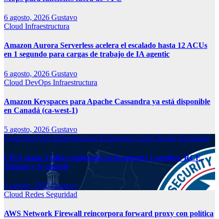
6 agosto, 2026
Gustavo
Cloud
Infraestructura
Amazon Aurora Serverless acelera el escalado hasta 12 ACUs
en 1 segundo para cargas de trabajo de IA agentic
6 agosto, 2026
Gustavo
Cloud
DevOps
Infraestructura
Amazon Keyspaces para Apache Cassandra ya está disponible
en Canadá (ca-west-1)
5 agosto, 2026
Gustavo
Cloud
DevOps
Infraestructura
Kubernetes
Linux
Redes
Seguridad
CISA suma 3 fallas explotadas activamente: Langflow RCE,
Tomcat y N-central
5 agosto, 2026
Gustavo
Cloud
Redes
Seguridad
AWS Network Firewall reincorpora forward proxy con política