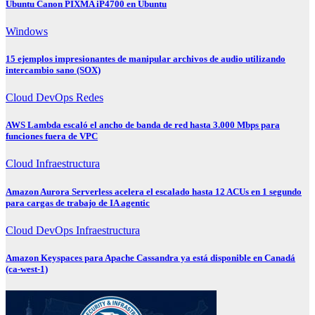
Ubuntu Canon PIXMA iP4700 en Ubuntu
Windows
15 ejemplos impresionantes de manipular archivos de audio utilizando
intercambio sano (SOX)
Cloud
DevOps
Redes
AWS Lambda escaló el ancho de banda de red hasta 3.000 Mbps para
funciones fuera de VPC
Cloud
Infraestructura
Amazon Aurora Serverless acelera el escalado hasta 12 ACUs en 1 segundo
para cargas de trabajo de IA agentic
Cloud
DevOps
Infraestructura
Amazon Keyspaces para Apache Cassandra ya está disponible en Canadá
(ca-west-1)