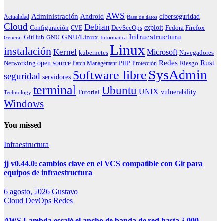
AWS
Administración
ciberseguridad
Android
Actualidad
Base de datos
Cloud
Debian
exploit
Configuración
Fedora
CVE
DevSecOps
Firefox
Infraestructura
GNU/Linux
GitHub
GNU
General
Informatica
Linux
instalación
Kernel
Microsoft
kubernetes
Navegadores
Redes
Rust
open source
PHP
Riesgo
Networking
Patch Management
Protección
SysAdmin
Software libre
seguridad
servidores
terminal
Ubuntu
UNIX
vulnerability
Tutorial
Technology
Windows
You missed
Infraestructura
jj v0.44.0: cambios clave en el VCS compatible con Git para
equipos de infraestructura
6 agosto, 2026
Gustavo
Cloud
DevOps
Redes
AWS Lambda escaló el ancho de banda de red hasta 3.000