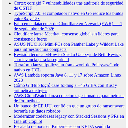
Cortex corrigió 7 vulnerabilidades tras auditoría de seguridad
de OSTIF
TypeScript 7.0: el compilador nativo en Go reduce los builds
entre 8x y 12x
Fallo en el datacenter de Cloudflare en Newark (EWR) — 1
de septiembre de 2026
Cloudflare lanza Meerkat: consenso global sin líderes para
consistencia fuerte
ASUS NUC 16: Mini-PCs con Panther Lake y Wildcat Lake
para infraestructura compacta
Revisión técnica: «How to Steal a Galaxy» de Beth Revis y
su relevancia para la seguridad
Terraform lanza tfpolicy: un framework de Policy-as-Code
nativo en HCL
AWS Lambda soporta Java 8, 11 y 17 sobre Amazon Linux
2023
Cómo GitHub logró case-folding a +45 GiB/s con Rust y
aritmética de bytes
AWS CloudWatch lanza colectores gestionados para métricas
de Prometheus
Un banco de EE.UU. confió en que un grupo de ransomware
borraría sus datos robados
Modernizar codebases legacy con Stacked Sessions y PRs en
GitHub Copilot
Escalado de pods en Kubernetes con KEDA según la