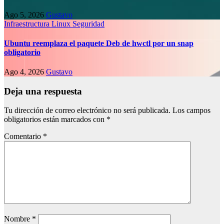
Ago 5, 2026
Gustavo
Infraestructura
Linux
Seguridad
Ubuntu reemplaza el paquete Deb de hwctl por un snap
obligatorio
Ago 4, 2026
Gustavo
Deja una respuesta
Tu dirección de correo electrónico no será publicada.
Los campos
obligatorios están marcados con
*
Comentario
*
Nombre
*