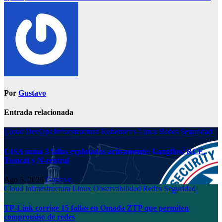
Por
Gustavo
Entrada relacionada
Cloud
DevOps
Infraestructura
Kubernetes
Linux
Redes
Seguridad
CISA suma 3 fallas explotadas activamente: Langflow RCE,
Tomcat y N-central
Ago 5, 2026
Gustavo
Cloud
Infraestructura
Linux
Observabilidad
Redes
Seguridad
TP-Link corrige 15 fallas en Omada ZTP que permiten
compromiso de redes