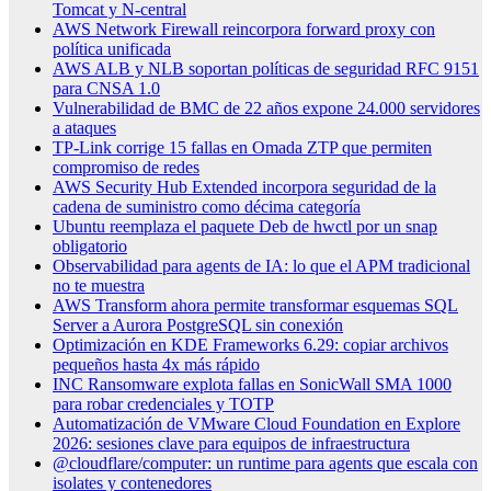
Tomcat y N-central
AWS Network Firewall reincorpora forward proxy con
política unificada
AWS ALB y NLB soportan políticas de seguridad RFC 9151
para CNSA 1.0
Vulnerabilidad de BMC de 22 años expone 24.000 servidores
a ataques
TP-Link corrige 15 fallas en Omada ZTP que permiten
compromiso de redes
AWS Security Hub Extended incorpora seguridad de la
cadena de suministro como décima categoría
Ubuntu reemplaza el paquete Deb de hwctl por un snap
obligatorio
Observabilidad para agents de IA: lo que el APM tradicional
no te muestra
AWS Transform ahora permite transformar esquemas SQL
Server a Aurora PostgreSQL sin conexión
Optimización en KDE Frameworks 6.29: copiar archivos
pequeños hasta 4x más rápido
INC Ransomware explota fallas en SonicWall SMA 1000
para robar credenciales y TOTP
Automatización de VMware Cloud Foundation en Explore
2026: sesiones clave para equipos de infraestructura
@cloudflare/computer: un runtime para agents que escala con
isolates y contenedores