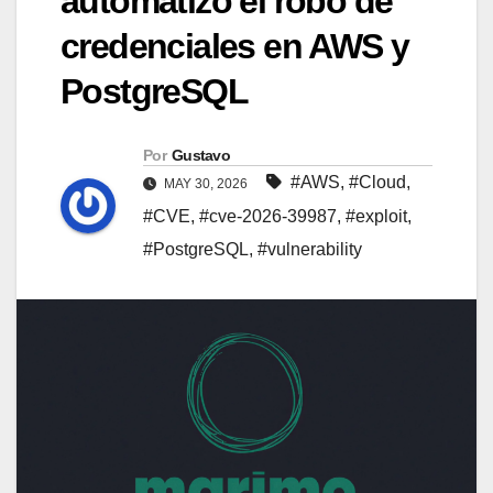
automatizó el robo de
credenciales en AWS y
PostgreSQL
Por
Gustavo
#AWS
,
#Cloud
,
MAY 30, 2026
#CVE
,
#cve-2026-39987
,
#exploit
,
#PostgreSQL
,
#vulnerability