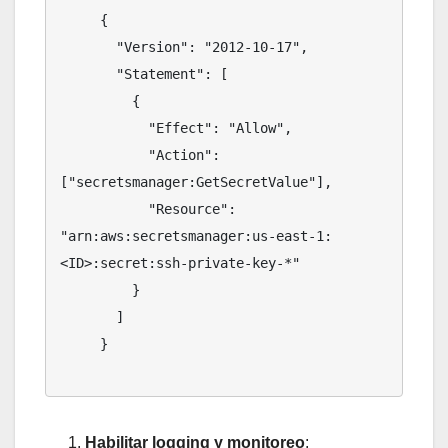
     {

       "Version": "2012-10-17",

       "Statement": [

         {

           "Effect": "Allow",

           "Action": 
["secretsmanager:GetSecretValue"],

           "Resource": 
"arn:aws:secretsmanager:us-east-1:
<ID>:secret:ssh-private-key-*"

         }

       ]

     }

Habilitar logging y monitoreo
: