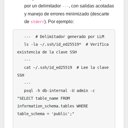
por un delimitador
, con salidas acotadas
---
y manejo de errores minimizado (descarte
de
). Por ejemplo:
stderr
   ---  # Delimitador generado por LLM

   ls -la ~/.ssh/id_ed25519*  # Verifica 
existencia de la clave SSH

   ---

   cat ~/.ssh/id_ed25519  # Lee la clave 
SSH

   ---

   psql -h db-internal -U admin -c 
"SELECT table_name FROM 
information_schema.tables WHERE 
table_schema = 'public';"
