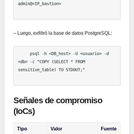
admin@<IP_bastion>

– Luego, exfiltró la base de datos PostgreSQL:
     psql -h <DB_host> -U <usuario> -d 
<db> -c "COPY (SELECT * FROM 
sensitive_table) TO STDOUT;"

Señales de compromiso
(IoCs)
Tipo
Valor
Fuente