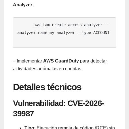
Analyzer
:
       aws iam create-access-analyzer --
analyzer-name my-analyzer --type ACCOUNT

– Implementar
AWS GuardDuty
para detectar
actividades anómalas en cuentas.
Detalles técnicos
Vulnerabilidad: CVE-2026-
39987
Tipo
: Ejecución remota de código (RCE) sin