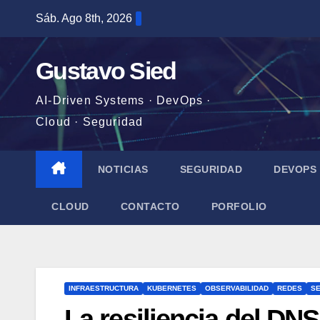
Saltar
Sáb. Ago 8th, 2026
al
contenido
Gustavo Sied
AI-Driven Systems · DevOps ·
Cloud · Seguridad
NOTICIAS
SEGURIDAD
DEVOPS
CLOUD
CONTACTO
PORFOLIO
INFRAESTRUCTURA
KUBERNETES
OBSERVABILIDAD
REDES
S
La resiliencia del DNS