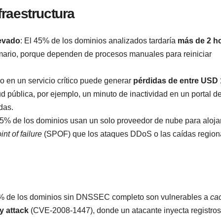
raestructura
evado
: El 45% de los dominios analizados tardaría
más de 2 h
rimario, porque dependen de procesos manuales para reiniciar
vo en un servicio crítico puede generar
pérdidas de entre USD
ud pública, por ejemplo, un minuto de inactividad en un portal de
das.
55% de los dominios usan un solo proveedor de nube para aloja
int of failure
(SPOF) que los ataques DDoS o las caídas region
0% de los dominios sin DNSSEC completo son vulnerables a
ca
 attack
(CVE-2008-1447), donde un atacante inyecta registros