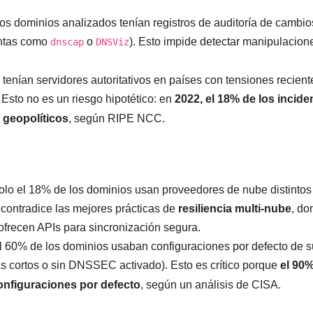
los dominios analizados tenían registros de auditoría de cambio
entas como
o
). Esto impide detectar manipulacion
dnscap
DNSViz
tenían servidores autoritativos en países con tensiones reciente
. Esto no es un riesgo hipotético: en
2022, el 18% de los incide
 geopolíticos
, según RIPE NCC.
Solo el 18% de los dominios usan proveedores de nube distintos
o contradice las mejores prácticas de
resiliencia multi-nube
, do
recen APIs para sincronización segura.
El 60% de los dominios usaban configuraciones por defecto de 
s cortos o sin DNSSEC activado). Esto es crítico porque
el 90
onfiguraciones por defecto
, según un análisis de CISA.