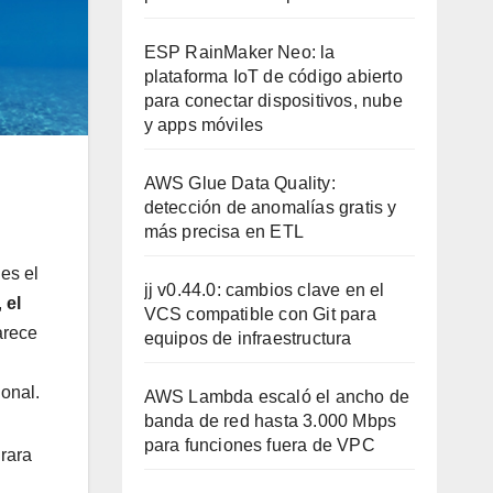
ESP RainMaker Neo: la
plataforma IoT de código abierto
para conectar dispositivos, nube
y apps móviles
AWS Glue Data Quality:
detección de anomalías gratis y
más precisa en ETL
es el
jj v0.44.0: cambios clave en el
,
el
VCS compatible con Git para
arece
equipos de infraestructura
ional.
AWS Lambda escaló el ancho de
banda de red hasta 3.000 Mbps
para funciones fuera de VPC
rara