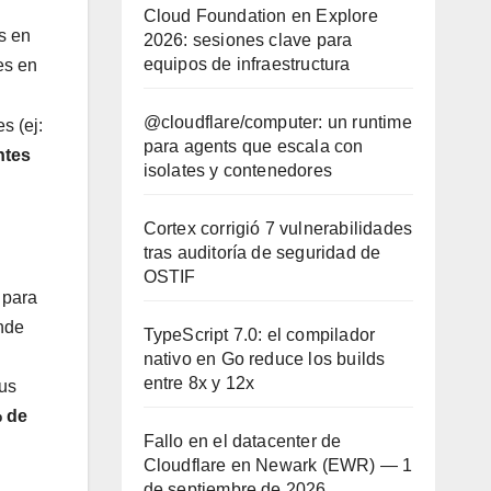
Cloud Foundation en Explore
s en
2026: sesiones clave para
equipos de infraestructura
es en
@cloudflare/computer: un runtime
s (ej:
para agents que escala con
ntes
isolates y contenedores
Cortex corrigió 7 vulnerabilidades
tras auditoría de seguridad de
OSTIF
 para
nde
TypeScript 7.0: el compilador
nativo en Go reduce los builds
entre 8x y 12x
sus
% de
Fallo en el datacenter de
Cloudflare en Newark (EWR) — 1
de septiembre de 2026