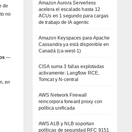
Amazon Aurora Serverless
e de
acelera el escalado hasta 12
to no
ACUs en 1 segundo para cargas
de trabajo de IA agentic
Amazon Keyspaces para Apache
Cassandra ya está disponible en
Canadá (ca-west-1)
nos
—
CISA suma 3 fallas explotadas
activamente: Langflow RCE,
Tomcat y N-central
n, en
AWS Network Firewall
reincorpora forward proxy con
política unificada
AWS ALB y NLB soportan
políticas de seguridad RFC 9151