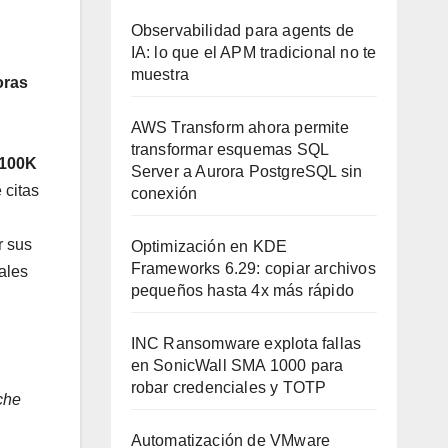
Observabilidad para agents de
IA: lo que el APM tradicional no te
muestra
oras
AWS Transform ahora permite
transformar esquemas SQL
 100K
Server a Aurora PostgreSQL sin
 citas
conexión
r sus
Optimización en KDE
Frameworks 6.29: copiar archivos
ales
pequeños hasta 4x más rápido
INC Ransomware explota fallas
en SonicWall SMA 1000 para
robar credenciales y TOTP
che
Automatización de VMware