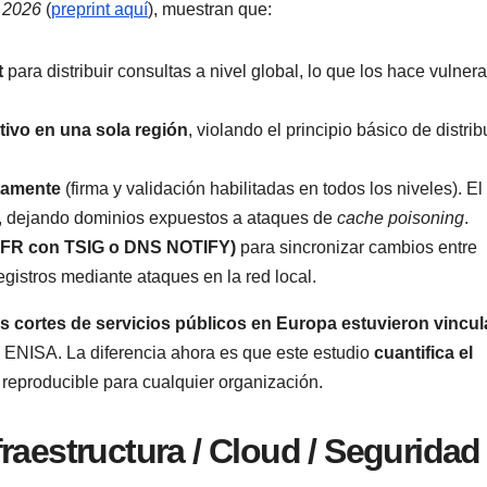
 2026
(
preprint aquí
), muestran que:
t
para distribuir consultas a nivel global, lo que los hace vulner
tivo en una sola región
, violando el principio básico de distri
tamente
(firma y validación habilitadas en todos los niveles). El
s, dejando dominios expuestos a ataques de
cache poisoning
.
AXFR con TSIG o DNS NOTIFY)
para sincronizar cambios entre
egistros mediante ataques en la red local.
os cortes de servicios públicos en Europa estuvieron vincu
e ENISA. La diferencia ahora es que este estudio
cuantifica el
eproducible para cualquier organización.
raestructura / Cloud / Seguridad