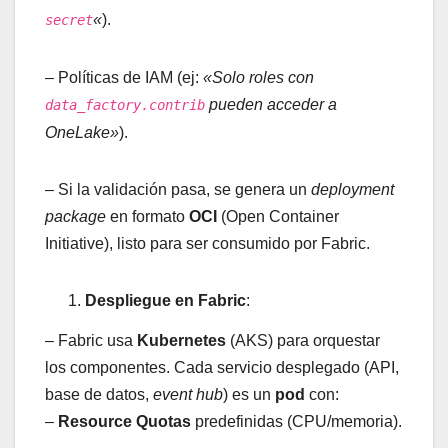
«
).
secret
– Políticas de IAM (ej:
«Solo roles con
pueden acceder a
data_factory.contrib
OneLake»
).
– Si la validación pasa, se genera un
deployment
package
en formato
OCI
(Open Container
Initiative), listo para ser consumido por Fabric.
Despliegue en Fabric
:
– Fabric usa
Kubernetes
(AKS) para orquestar
los componentes. Cada servicio desplegado (API,
base de datos,
event hub
) es un
pod
con:
–
Resource Quotas
predefinidas (CPU/memoria).