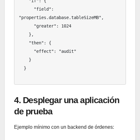
    "if": {

      "field": 
"properties.database.tableSizeMB",

      "greater": 1024

    },

    "then": {

      "effect": "audit"

    }

  }

4. Desplegar una aplicación
de prueba
Ejemplo mínimo con un backend de órdenes: