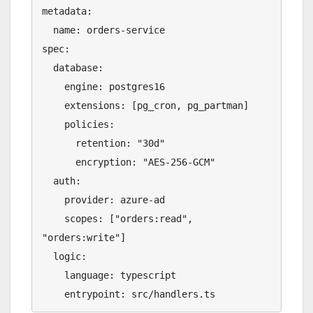
metadata:

  name: orders-service

spec:

  database:

    engine: postgres16

    extensions: [pg_cron, pg_partman]

    policies:

      retention: "30d"

      encryption: "AES-256-GCM"

  auth:

    provider: azure-ad

    scopes: ["orders:read", 
"orders:write"]

  logic:

    language: typescript

    entrypoint: src/handlers.ts