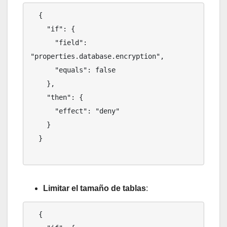
  {

    "if": {

      "field": 
"properties.database.encryption",

      "equals": false

    },

    "then": {

      "effect": "deny"

    }

  }

Limitar el tamaño de tablas
:
  {
