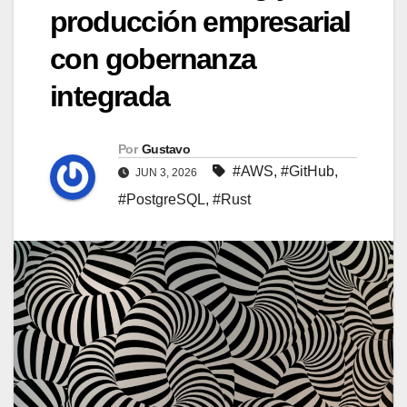
producción empresarial
con gobernanza
integrada
Por
Gustavo
#AWS
,
#GitHub
,
JUN 3, 2026
#PostgreSQL
,
#Rust