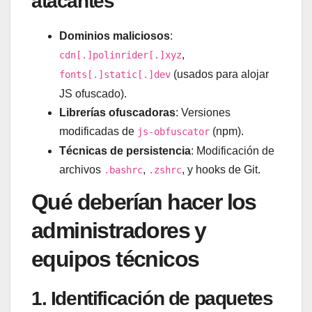
atacantes
Dominios maliciosos
:
,
cdn[.]polinrider[.]xyz
(usados para alojar
fonts[.]static[.]dev
JS ofuscado).
Librerías ofuscadoras
: Versiones
modificadas de
(npm).
js-obfuscator
Técnicas de persistencia
: Modificación de
archivos
,
, y hooks de Git.
.bashrc
.zshrc
Qué deberían hacer los
administradores y
equipos técnicos
1. Identificación de paquetes