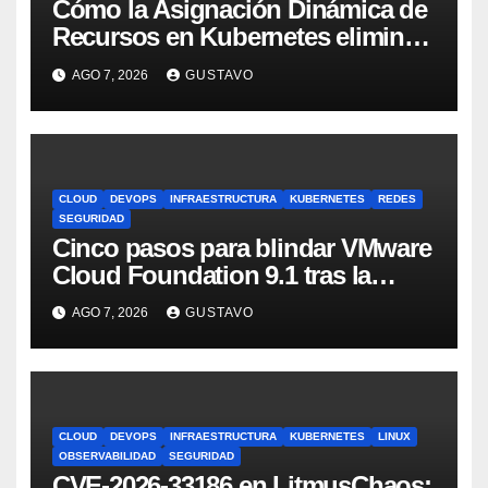
Cómo la Asignación Dinámica de
Recursos en Kubernetes elimina
el dolor con GPUs
AGO 7, 2026
GUSTAVO
CLOUD
DEVOPS
INFRAESTRUCTURA
KUBERNETES
REDES
SEGURIDAD
Cinco pasos para blindar VMware
Cloud Foundation 9.1 tras la
actualización
AGO 7, 2026
GUSTAVO
CLOUD
DEVOPS
INFRAESTRUCTURA
KUBERNETES
LINUX
OBSERVABILIDAD
SEGURIDAD
CVE-2026-33186 en LitmusChaos: