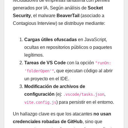
reclutadores de empresas fantasma con perfiles
generados por IA. Según análisis de
Socket
Security
, el malware
BeaverTail
(asociado a
Contagious Interview) se distribuye mediante:
Cargas útiles ofuscadas
en JavaScript,
ocultas en repositorios públicos o paquetes
legítimos.
Tareas de VS Code
con la opción
"runOn:
, que ejecutan código al abrir
'folderOpen'"
un proyecto en el IDE.
Modificación de archivos de
configuración
(ej:
,
.vscode/tasks.json
) para persistir en el entorno.
vite.config.js
Un hallazgo clave es que los atacantes
no usan
credenciales robadas de GitHub
, sino que