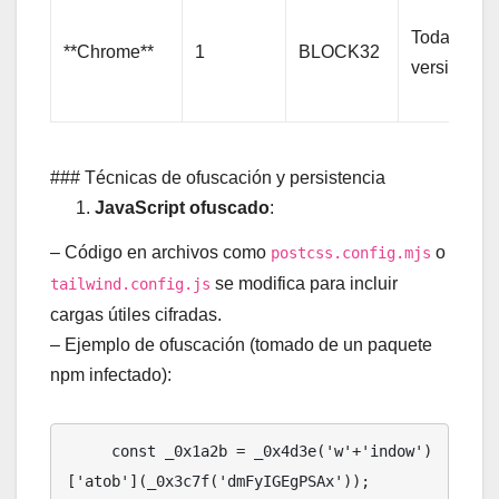
Todas las
**Chrome**
1
BLOCK32
versiones
### Técnicas de ofuscación y persistencia
JavaScript ofuscado
:
– Código en archivos como
o
postcss.config.mjs
se modifica para incluir
tailwind.config.js
cargas útiles cifradas.
– Ejemplo de ofuscación (tomado de un paquete
npm infectado):
     const _0x1a2b = _0x4d3e('w'+'indow')
['atob'](_0x3c7f('dmFyIGEgPSAx'));
