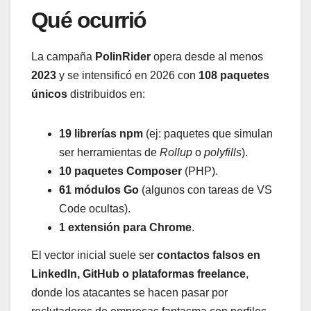
Qué ocurrió
La campaña
PolinRider
opera desde al menos
2023
y se intensificó en 2026 con
108 paquetes
únicos
distribuidos en:
19 librerías npm
(ej: paquetes que simulan
ser herramientas de
Rollup
o
polyfills
).
10 paquetes Composer
(PHP).
61 módulos Go
(algunos con tareas de VS
Code ocultas).
1 extensión para Chrome
.
El vector inicial suele ser
contactos falsos en
LinkedIn, GitHub o plataformas freelance
,
donde los atacantes se hacen pasar por