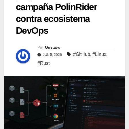
campaña PolinRider
contra ecosistema
DevOps
Por
Gustavo
#GitHub
,
#Linux
,
JUL 5, 2026
#Rust