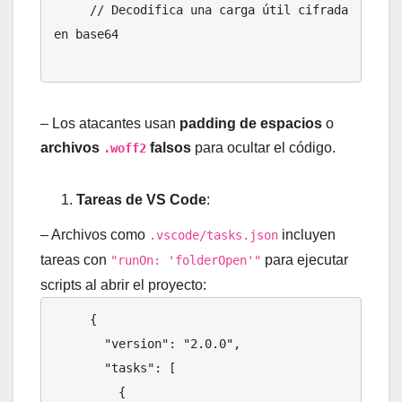
     // Decodifica una carga útil cifrada 
en base64

– Los atacantes usan
padding de espacios
o
archivos
falsos
para ocultar el código.
.woff2
Tareas de VS Code
:
– Archivos como
incluyen
.vscode/tasks.json
tareas con
para ejecutar
"runOn: 'folderOpen'"
scripts al abrir el proyecto:
     {

       "version": "2.0.0",

       "tasks": [

         {
