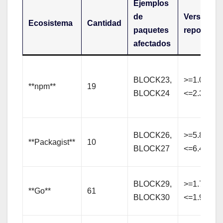
Ejemplos
de
Versiones
Ecosistema
Cantidad
paquetes
reportada
afectados
BLOCK23,
>=1.0.0
**npm**
19
BLOCK24
<=2.3.4
BLOCK26,
>=5.8.0
**Packagist**
10
BLOCK27
<=6.4.8
BLOCK29,
>=1.7.0
**Go**
61
BLOCK30
<=1.9.3