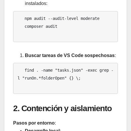
instalados:
   npm audit --audit-level moderate

   composer audit

Buscar tareas de VS Code sospechosas
:
   find . -name "tasks.json" -exec grep -
l "runOn.*folderOpen" {} \;

2. Contención y aislamiento
Pasos por entorno
:
Desarrollo local
: