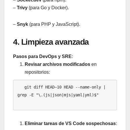
–
Trivy
(para Go y Docker).
–
Snyk
(para PHP y JavaScript).
4. Limpieza avanzada
Pasos para DevOps y SRE
:
Revisar archivos modificados
en
repositorios:
   git diff HEAD~10 HEAD --name-only | 
grep -E "\.(js|json|mjs|yaml|yml)$"

Eliminar tareas de VS Code sospechosas
: