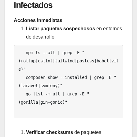
infectados
Acciones inmediatas
:
Listar paquetes sospechosos
en entornos
de desarrollo:
   npm ls --all | grep -E "
(rollup|eslint|tailwind|postcss|babel|vit
e)"

   composer show --installed | grep -E "
(laravel|symfony)"

   go list -m all | grep -E "
(gorilla|gin-gonic)"

Verificar checksums
de paquetes