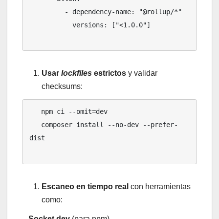
         - dependency-name: "@rollup/*"

           versions: ["<1.0.0"]

Usar
lockfiles
estrictos
y validar
checksums:
   npm ci --omit=dev

   composer install --no-dev --prefer-
dist

Escaneo en tiempo real
con herramientas
como:
–
Socket.dev
(para npm).