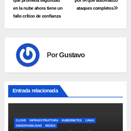
que prometía seguridad
por IA que automatizó
entradas
en la nube ahora tiene un
ataques completos
fallo crítico de confianza
Por
Gustavo
Entrada relacionada
CLOUD
INFRAESTRUCTURA
KUBERNETES
LINUX
OBSERVABILIDAD
REDES