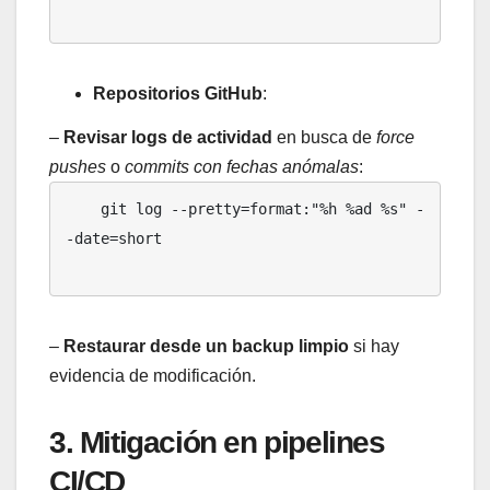
Repositorios GitHub
:
–
Revisar logs de actividad
en busca de
force
pushes
o
commits con fechas anómalas
:
    git log --pretty=format:"%h %ad %s" -
-date=short

–
Restaurar desde un backup limpio
si hay
evidencia de modificación.
3. Mitigación en pipelines
CI/CD