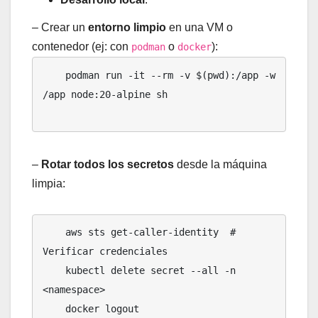
– Crear un
entorno limpio
en una VM o
contenedor (ej: con
o
):
podman
docker
    podman run -it --rm -v $(pwd):/app -w 
/app node:20-alpine sh

–
Rotar todos los secretos
desde la máquina
limpia:
    aws sts get-caller-identity  # 
Verificar credenciales

    kubectl delete secret --all -n 
<namespace>

    docker logout
