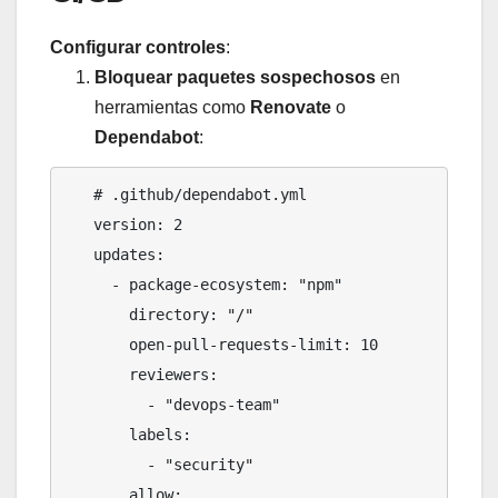
Configurar controles
:
Bloquear paquetes sospechosos
en
herramientas como
Renovate
o
Dependabot
:
   # .github/dependabot.yml

   version: 2

   updates:

     - package-ecosystem: "npm"

       directory: "/"

       open-pull-requests-limit: 10

       reviewers:

         - "devops-team"

       labels:

         - "security"

       allow:
