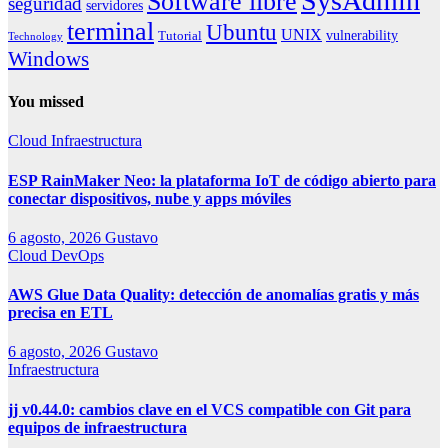
SysAdmin
Software libre
seguridad
servidores
terminal
Ubuntu
UNIX
vulnerability
Tutorial
Technology
Windows
You missed
Cloud
Infraestructura
ESP RainMaker Neo: la plataforma IoT de código abierto para
conectar dispositivos, nube y apps móviles
6 agosto, 2026
Gustavo
Cloud
DevOps
AWS Glue Data Quality: detección de anomalías gratis y más
precisa en ETL
6 agosto, 2026
Gustavo
Infraestructura
jj v0.44.0: cambios clave en el VCS compatible con Git para
equipos de infraestructura