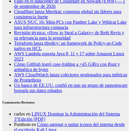
Fallo en el datacenter de Cloudflare en Newark (EWR) — 1
de septiembre de 2026
Cloudflare lanza Meerkat: consenso global sin líderes para
consistencia fuerte
ASUS NUC 16: Mini-PCs con Panther Lake y Wildcat Lake
para infraestructura compacta
Revisión técnica: «How to Steal a Galaxy» de Beth Revis y
su relevancia para la seguridad
Terraform lanza tfpolicy: un framework de Policy-as-Code
nativo en HCL
AWS Lambda soporta Java 8, 11 y 17 sobre Amazon Linux
2023
Cómo GitHub logró case-folding a +45 GiB/s con Rust y
aritmética de bytes
AWS CloudWatch lanza colectores gestionados para métricas
de Prometheus
Un banco de EE.UU. confió en que un grupo de ransomware
borraría sus datos robados
Comentarios Recientes
carlos
en
LINUX Dominar la Administración del Sistema
3°Edición [PDF]
Panthom
en
Cómo agregar o quitar iconos del sistema desde
el escritorio Kali Linux