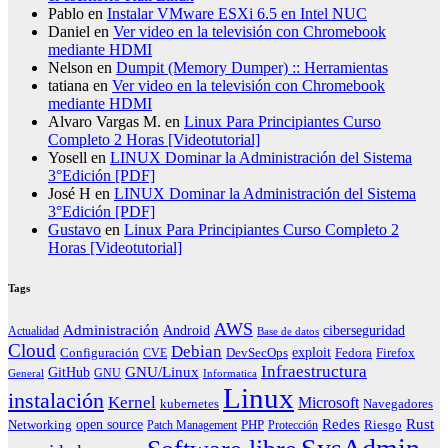
Pablo
en
Instalar VMware ESXi 6.5 en Intel NUC
Daniel
en
Ver video en la televisión con Chromebook
mediante HDMI
Nelson
en
Dumpit (Memory Dumper) :: Herramientas
tatiana
en
Ver video en la televisión con Chromebook
mediante HDMI
Alvaro Vargas M.
en
Linux Para Principiantes Curso
Completo 2 Horas [Videotutorial]
Yosell
en
LINUX Dominar la Administración del Sistema
3°Edición [PDF]
José H
en
LINUX Dominar la Administración del Sistema
3°Edición [PDF]
Gustavo
en
Linux Para Principiantes Curso Completo 2
Horas [Videotutorial]
Tags
AWS
Administración
ciberseguridad
Android
Actualidad
Base de datos
Cloud
Debian
exploit
Configuración
Fedora
CVE
DevSecOps
Firefox
Infraestructura
GNU/Linux
GitHub
GNU
General
Informatica
Linux
instalación
Kernel
Microsoft
kubernetes
Navegadores
Redes
Rust
open source
PHP
Riesgo
Networking
Patch Management
Protección