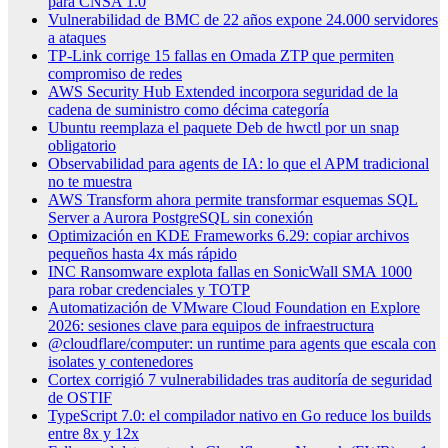
para CNSA 1.0
Vulnerabilidad de BMC de 22 años expone 24.000 servidores
a ataques
TP-Link corrige 15 fallas en Omada ZTP que permiten
compromiso de redes
AWS Security Hub Extended incorpora seguridad de la
cadena de suministro como décima categoría
Ubuntu reemplaza el paquete Deb de hwctl por un snap
obligatorio
Observabilidad para agents de IA: lo que el APM tradicional
no te muestra
AWS Transform ahora permite transformar esquemas SQL
Server a Aurora PostgreSQL sin conexión
Optimización en KDE Frameworks 6.29: copiar archivos
pequeños hasta 4x más rápido
INC Ransomware explota fallas en SonicWall SMA 1000
para robar credenciales y TOTP
Automatización de VMware Cloud Foundation en Explore
2026: sesiones clave para equipos de infraestructura
@cloudflare/computer: un runtime para agents que escala con
isolates y contenedores
Cortex corrigió 7 vulnerabilidades tras auditoría de seguridad
de OSTIF
TypeScript 7.0: el compilador nativo en Go reduce los builds
entre 8x y 12x