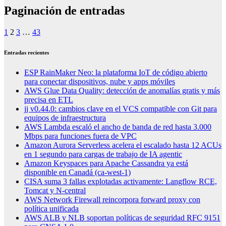
Paginación de entradas
1
2
3
…
43
Entradas recientes
ESP RainMaker Neo: la plataforma IoT de código abierto
para conectar dispositivos, nube y apps móviles
AWS Glue Data Quality: detección de anomalías gratis y más
precisa en ETL
jj v0.44.0: cambios clave en el VCS compatible con Git para
equipos de infraestructura
AWS Lambda escaló el ancho de banda de red hasta 3.000
Mbps para funciones fuera de VPC
Amazon Aurora Serverless acelera el escalado hasta 12 ACUs
en 1 segundo para cargas de trabajo de IA agentic
Amazon Keyspaces para Apache Cassandra ya está
disponible en Canadá (ca-west-1)
CISA suma 3 fallas explotadas activamente: Langflow RCE,
Tomcat y N-central
AWS Network Firewall reincorpora forward proxy con
política unificada
AWS ALB y NLB soportan políticas de seguridad RFC 9151