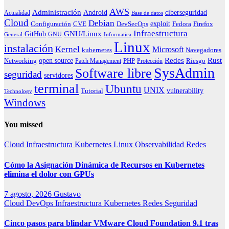
AWS
Administración
ciberseguridad
Android
Actualidad
Base de datos
Cloud
Debian
exploit
Configuración
Fedora
CVE
DevSecOps
Firefox
Infraestructura
GNU/Linux
GitHub
GNU
General
Informatica
Linux
instalación
Kernel
Microsoft
kubernetes
Navegadores
Redes
Rust
open source
PHP
Riesgo
Networking
Patch Management
Protección
SysAdmin
Software libre
seguridad
servidores
terminal
Ubuntu
UNIX
vulnerability
Tutorial
Technology
Windows
You missed
Cloud
Infraestructura
Kubernetes
Linux
Observabilidad
Redes
Cómo la Asignación Dinámica de Recursos en Kubernetes
elimina el dolor con GPUs
7 agosto, 2026
Gustavo
Cloud
DevOps
Infraestructura
Kubernetes
Redes
Seguridad
Cinco pasos para blindar VMware Cloud Foundation 9.1 tras