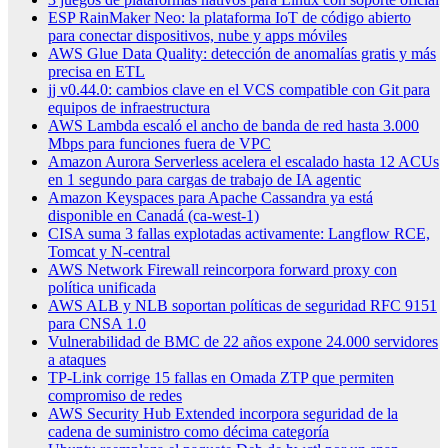
ESP RainMaker Neo: la plataforma IoT de código abierto
para conectar dispositivos, nube y apps móviles
AWS Glue Data Quality: detección de anomalías gratis y más
precisa en ETL
jj v0.44.0: cambios clave en el VCS compatible con Git para
equipos de infraestructura
AWS Lambda escaló el ancho de banda de red hasta 3.000
Mbps para funciones fuera de VPC
Amazon Aurora Serverless acelera el escalado hasta 12 ACUs
en 1 segundo para cargas de trabajo de IA agentic
Amazon Keyspaces para Apache Cassandra ya está
disponible en Canadá (ca-west-1)
CISA suma 3 fallas explotadas activamente: Langflow RCE,
Tomcat y N-central
AWS Network Firewall reincorpora forward proxy con
política unificada
AWS ALB y NLB soportan políticas de seguridad RFC 9151
para CNSA 1.0
Vulnerabilidad de BMC de 22 años expone 24.000 servidores
a ataques
TP-Link corrige 15 fallas en Omada ZTP que permiten
compromiso de redes
AWS Security Hub Extended incorpora seguridad de la
cadena de suministro como décima categoría