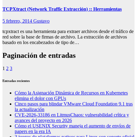
TCPXtract (Network Traffic Extracción) :: Herramientas
5 febrero, 2014
Gustavo
tcpxtract es una herramienta para extraer archivos desde el tráfico de
red sobre la base de firmas de archivo. La extracción de archivos
basado en los encabezados de tipo de…
Paginación de entradas
1
2
3
Entradas recientes
Cómo la Asignación Dinámica de Recursos en Kubernetes
elimina el dolor con GPUs
Cinco pasos para blindar VMware Cloud Foundation 9.1 tras
la actualización
CVE-2026-33186 en LitmusChaos: vulnerabilidad crítica y
avances del proyecto en 2026
Cómo el USENIX Security maneja el aumento de envíos de
papers en la era IA
3 juegos de plataformas nativos para Linux con soporte oficial