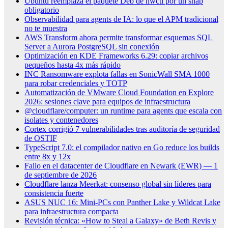
Ubuntu reemplaza el paquete Deb de hwctl por un snap
obligatorio
Observabilidad para agents de IA: lo que el APM tradicional
no te muestra
AWS Transform ahora permite transformar esquemas SQL
Server a Aurora PostgreSQL sin conexión
Optimización en KDE Frameworks 6.29: copiar archivos
pequeños hasta 4x más rápido
INC Ransomware explota fallas en SonicWall SMA 1000
para robar credenciales y TOTP
Automatización de VMware Cloud Foundation en Explore
2026: sesiones clave para equipos de infraestructura
@cloudflare/computer: un runtime para agents que escala con
isolates y contenedores
Cortex corrigió 7 vulnerabilidades tras auditoría de seguridad
de OSTIF
TypeScript 7.0: el compilador nativo en Go reduce los builds
entre 8x y 12x
Fallo en el datacenter de Cloudflare en Newark (EWR) — 1
de septiembre de 2026
Cloudflare lanza Meerkat: consenso global sin líderes para
consistencia fuerte
ASUS NUC 16: Mini-PCs con Panther Lake y Wildcat Lake
para infraestructura compacta
Revisión técnica: «How to Steal a Galaxy» de Beth Revis y