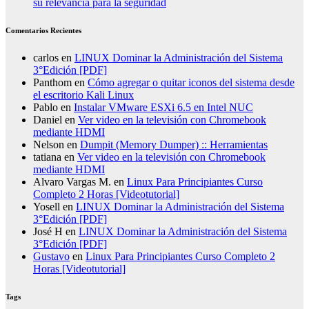
su relevancia para la seguridad
Comentarios Recientes
carlos
en
LINUX Dominar la Administración del Sistema
3°Edición [PDF]
Panthom
en
Cómo agregar o quitar iconos del sistema desde
el escritorio Kali Linux
Pablo
en
Instalar VMware ESXi 6.5 en Intel NUC
Daniel
en
Ver video en la televisión con Chromebook
mediante HDMI
Nelson
en
Dumpit (Memory Dumper) :: Herramientas
tatiana
en
Ver video en la televisión con Chromebook
mediante HDMI
Alvaro Vargas M.
en
Linux Para Principiantes Curso
Completo 2 Horas [Videotutorial]
Yosell
en
LINUX Dominar la Administración del Sistema
3°Edición [PDF]
José H
en
LINUX Dominar la Administración del Sistema
3°Edición [PDF]
Gustavo
en
Linux Para Principiantes Curso Completo 2
Horas [Videotutorial]
Tags