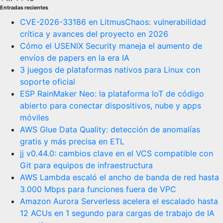
Paginación
Entradas recientes
de
CVE-2026-33186 en LitmusChaos: vulnerabilidad
entradas
crítica y avances del proyecto en 2026
Cómo el USENIX Security maneja el aumento de
envíos de papers en la era IA
3 juegos de plataformas nativos para Linux con
soporte oficial
ESP RainMaker Neo: la plataforma IoT de código
abierto para conectar dispositivos, nube y apps
móviles
AWS Glue Data Quality: detección de anomalías
gratis y más precisa en ETL
jj v0.44.0: cambios clave en el VCS compatible con
Git para equipos de infraestructura
AWS Lambda escaló el ancho de banda de red hasta
3.000 Mbps para funciones fuera de VPC
Amazon Aurora Serverless acelera el escalado hasta
12 ACUs en 1 segundo para cargas de trabajo de IA