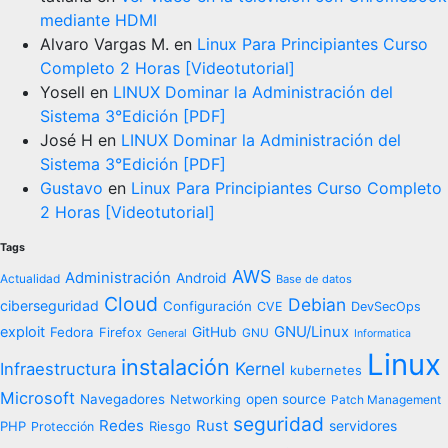
mediante HDMI
Alvaro Vargas M.
en
Linux Para Principiantes Curso
Completo 2 Horas [Videotutorial]
Yosell
en
LINUX Dominar la Administración del
Sistema 3°Edición [PDF]
José H
en
LINUX Dominar la Administración del
Sistema 3°Edición [PDF]
Gustavo
en
Linux Para Principiantes Curso Completo
2 Horas [Videotutorial]
Tags
AWS
Administración
Android
Actualidad
Base de datos
Cloud
Debian
ciberseguridad
Configuración
CVE
DevSecOps
exploit
GNU/Linux
Fedora
GitHub
Firefox
General
GNU
Informatica
Linux
instalación
Kernel
Infraestructura
kubernetes
Microsoft
Navegadores
open source
Networking
Patch Management
seguridad
Redes
Rust
servidores
PHP
Riesgo
Protección