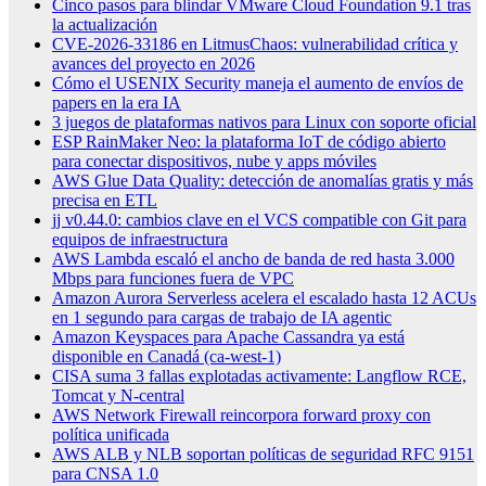
Cinco pasos para blindar VMware Cloud Foundation 9.1 tras
la actualización
CVE-2026-33186 en LitmusChaos: vulnerabilidad crítica y
avances del proyecto en 2026
Cómo el USENIX Security maneja el aumento de envíos de
papers en la era IA
3 juegos de plataformas nativos para Linux con soporte oficial
ESP RainMaker Neo: la plataforma IoT de código abierto
para conectar dispositivos, nube y apps móviles
AWS Glue Data Quality: detección de anomalías gratis y más
precisa en ETL
jj v0.44.0: cambios clave en el VCS compatible con Git para
equipos de infraestructura
AWS Lambda escaló el ancho de banda de red hasta 3.000
Mbps para funciones fuera de VPC
Amazon Aurora Serverless acelera el escalado hasta 12 ACUs
en 1 segundo para cargas de trabajo de IA agentic
Amazon Keyspaces para Apache Cassandra ya está
disponible en Canadá (ca-west-1)
CISA suma 3 fallas explotadas activamente: Langflow RCE,
Tomcat y N-central
AWS Network Firewall reincorpora forward proxy con
política unificada
AWS ALB y NLB soportan políticas de seguridad RFC 9151
para CNSA 1.0