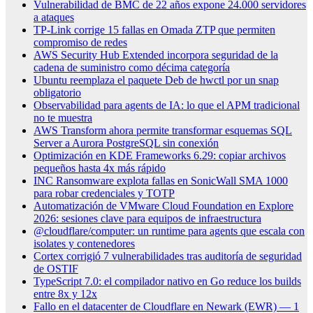
Vulnerabilidad de BMC de 22 años expone 24.000 servidores
a ataques
TP-Link corrige 15 fallas en Omada ZTP que permiten
compromiso de redes
AWS Security Hub Extended incorpora seguridad de la
cadena de suministro como décima categoría
Ubuntu reemplaza el paquete Deb de hwctl por un snap
obligatorio
Observabilidad para agents de IA: lo que el APM tradicional
no te muestra
AWS Transform ahora permite transformar esquemas SQL
Server a Aurora PostgreSQL sin conexión
Optimización en KDE Frameworks 6.29: copiar archivos
pequeños hasta 4x más rápido
INC Ransomware explota fallas en SonicWall SMA 1000
para robar credenciales y TOTP
Automatización de VMware Cloud Foundation en Explore
2026: sesiones clave para equipos de infraestructura
@cloudflare/computer: un runtime para agents que escala con
isolates y contenedores
Cortex corrigió 7 vulnerabilidades tras auditoría de seguridad
de OSTIF
TypeScript 7.0: el compilador nativo en Go reduce los builds
entre 8x y 12x
Fallo en el datacenter de Cloudflare en Newark (EWR) — 1