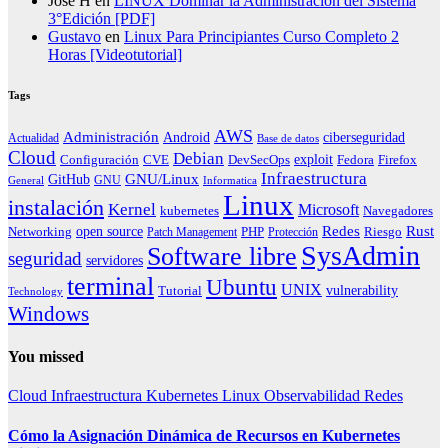
José H
en
LINUX Dominar la Administración del Sistema
3°Edición [PDF]
Gustavo
en
Linux Para Principiantes Curso Completo 2
Horas [Videotutorial]
Tags
AWS
Administración
ciberseguridad
Android
Actualidad
Base de datos
Cloud
Debian
exploit
Configuración
Fedora
CVE
DevSecOps
Firefox
Infraestructura
GNU/Linux
GitHub
GNU
General
Informatica
Linux
instalación
Kernel
Microsoft
kubernetes
Navegadores
Redes
Rust
open source
PHP
Riesgo
Networking
Patch Management
Protección
SysAdmin
Software libre
seguridad
servidores
terminal
Ubuntu
UNIX
vulnerability
Tutorial
Technology
Windows
You missed
Cloud
Infraestructura
Kubernetes
Linux
Observabilidad
Redes
Cómo la Asignación Dinámica de Recursos en Kubernetes