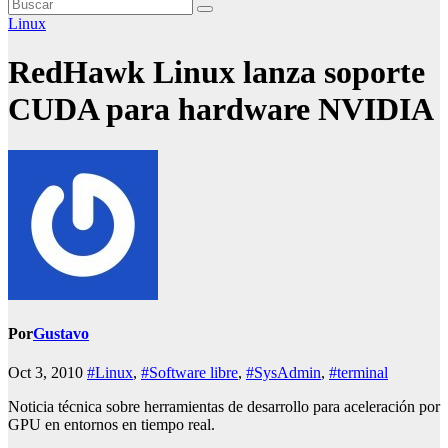
Linux
RedHawk Linux lanza soporte
CUDA para hardware NVIDIA
Por
Gustavo
Oct 3, 2010
#Linux
,
#Software libre
,
#SysAdmin
,
#terminal
Noticia técnica sobre herramientas de desarrollo para aceleración por
GPU en entornos en tiempo real.