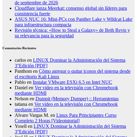
de septiembre de 2026
Cloudflare lanza Meerkat: consenso global sin líderes para
consistencia fuerte
ASUS NUC 16: Mini-PCs con Panther Lake y Wildcat Lake
para infraestructura compacta
Revisión técnica: «How to Steal a Galaxy» de Beth Revis y
su relevancia para la seguridad
Comentarios Recientes
carlos
en
LINUX Dominar la Administración del Sistema
3°Edición [PDF]
Panthom
en
Cómo agregar o quitar iconos del sistema desde
el escritorio Kali Linux
Pablo
en
Instalar VMware ESXi 6.5 en Intel NUC
Daniel
en
Ver video en la televisión con Chromebook
mediante HDMI
Nelson
en
Dumpit (Memory Dumper) :: Herramientas
tatiana
en
Ver video en la televisión con Chromebook
mediante HDMI
Alvaro Vargas M.
en
Linux Para Principiantes Curso
Completo 2 Horas [Videotutorial]
Yosell
en
LINUX Dominar la Administración del Sistema
3°Edición [PDF]