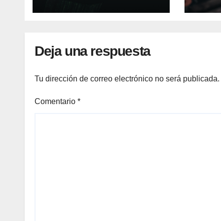
en 2026 exige acciones
parc
inmediatas de
de ri
inventario y
endp
segmentación
Deja una respuesta
Tu dirección de correo electrónico no será publicada.
Comentario
*