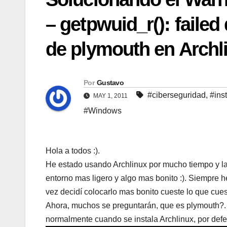
– getpwuid_r(): failed
de plymouth en Archl
Por
Gustavo
#ciberseguridad
,
#ins
MAY 1, 2011
#Windows
Hola a todos :).
He estado usando Archlinux por mucho tiempo y l
entorno mas ligero y algo mas bonito :). Siempre h
vez decidí colocarlo mas bonito cueste lo que cue
Ahora, muchos se preguntarán, que es plymouth?. 
normalmente cuando se instala Archlinux, por de