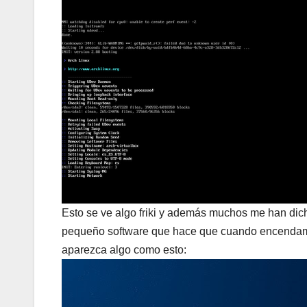
Esto se ve algo friki y además muchos me han di
pequeño software que hace que cuando encendamos
aparezca algo como esto: