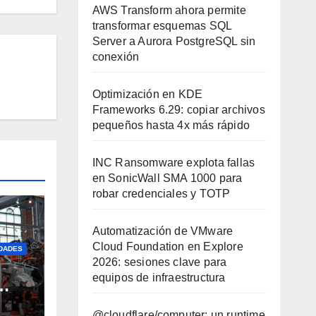
AWS Transform ahora permite
transformar esquemas SQL
Server a Aurora PostgreSQL sin
conexión
Optimización en KDE
Frameworks 6.29: copiar archivos
pequeños hasta 4x más rápido
INC Ransomware explota fallas
en SonicWall SMA 1000 para
robar credenciales y TOTP
Automatización de VMware
Cloud Foundation en Explore
DADES
2026: sesiones clave para
equipos de infraestructura
acer
@cloudflare/computer: un runtime