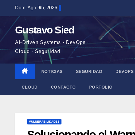
Saltar
Dom. Ago 9th, 2026
al
contenido
Gustavo Sied
AI-Driven Systems · DevOps ·
Cloud · Seguridad
NOTICIAS
SEGURIDAD
DEVOPS
CLOUD
CONTACTO
PORFOLIO
VULNERABILIDADES
Solucionando el War