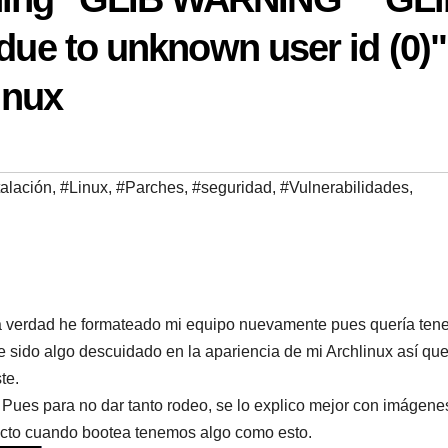
 due to unknown user id (0)"
inux
talación
,
#Linux
,
#Parches
,
#seguridad
,
#Vulnerabilidades
,
a verdad he formateado mi equipo nuevamente pues quería tene
e sido algo descuidado en la apariencia de mi Archlinux así que
ste.
Pues para no dar tanto rodeo, se lo explico mejor con imágene
fecto cuando bootea tenemos algo como esto.