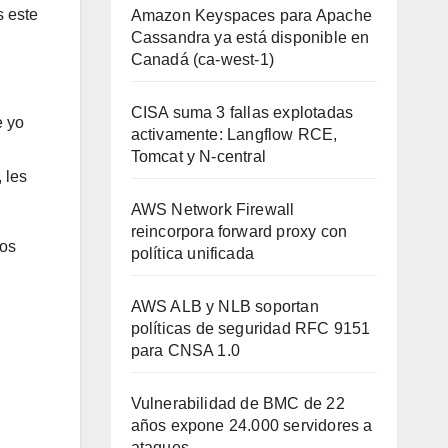
s este
Amazon Keyspaces para Apache
Cassandra ya está disponible en
Canadá (ca-west-1)
CISA suma 3 fallas explotadas
e yo
activamente: Langflow RCE,
Tomcat y N-central
 les
AWS Network Firewall
reincorpora forward proxy con
os
política unificada
AWS ALB y NLB soportan
políticas de seguridad RFC 9151
para CNSA 1.0
Vulnerabilidad de BMC de 22
años expone 24.000 servidores a
ataques