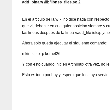
add_binary /lib/libnss_files.so.2
En el articulo de la wiki no dice nada con respect
que vi, deben ir en cualquier posición siempre y c
las lineas después de la linea «add_file /etc/plym
Ahora solo queda ejecutar el siguiente comando:
mkinitcpio -p ker
Y con esto cuando inicien Archlinux otra vez, no 
Esto es todo por hoy y espero que les haya servid
Navegación