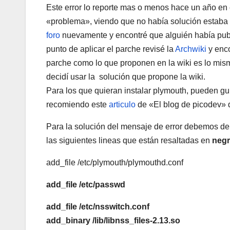
Este error lo reporte mas o menos hace un año en
«problema», viendo que no había solución estaba p
foro
nuevamente y encontré que alguién había publ
punto de aplicar el parche revisé la
Archwiki
y enco
parche como lo que proponen en la wiki es lo mismo
decidí usar la solución que propone la wiki.
Para los que quieran instalar plymouth, pueden gui
recomiendo este
articulo
de «El blog de picodev» 
Para la solución del mensaje de error debemos de 
las siguientes lineas que están resaltadas en
negri
add_file /etc/plymouth/plymouthd.conf
add_file /etc/passwd
add_file /etc/nsswitch.conf
add_binary /lib/libnss_files-2.13.so