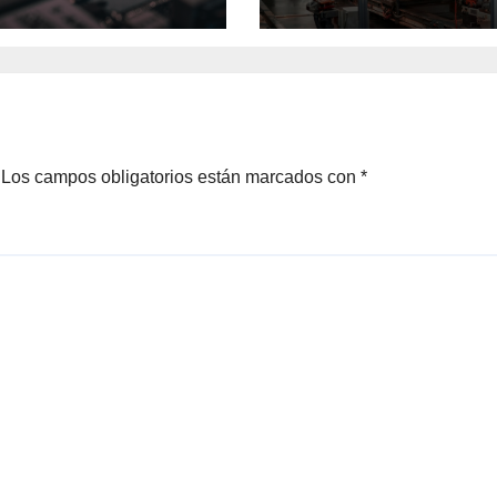
heo y reducción
hoy los equipos O
esgo en
SysAdmin y
oints Linux
Seguridad
Los campos obligatorios están marcados con
*