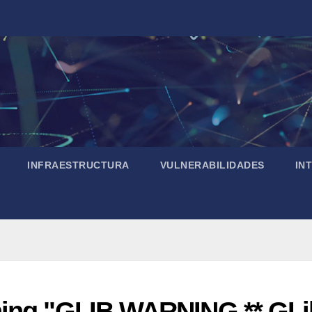
INFRAESTRUCTURA
VULNERABILIDADES
IN
ning "GLIB WARNING ** GLi