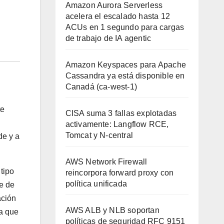
Amazon Aurora Serverless
acelera el escalado hasta 12
ACUs en 1 segundo para cargas
de trabajo de IA agentic
Amazon Keyspaces para Apache
Cassandra ya está disponible en
Canadá (ca-west-1)
te
CISA suma 3 fallas explotadas
activamente: Langflow RCE,
Tomcat y N-central
de y a
AWS Network Firewall
tipo
reincorpora forward proxy con
política unificada
e de
ación
AWS ALB y NLB soportan
ma que
políticas de seguridad RFC 9151