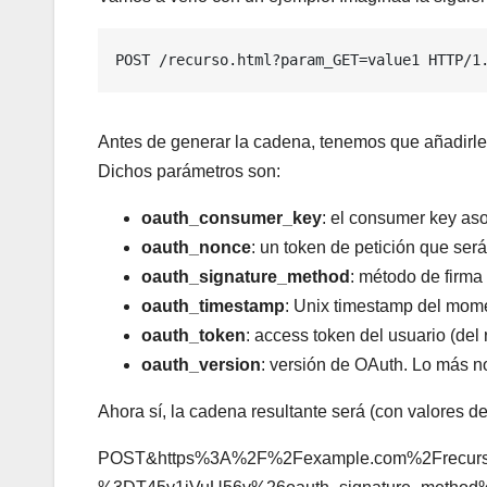
POST /recurso.html?param_GET=value1 HTTP/1
Antes de generar la cadena, tenemos que añadirle l
Dichos parámetros son:
oauth_consumer_key
: el consumer key aso
oauth_nonce
: un token de petición que se
oauth_signature_method
: método de fir
oauth_timestamp
: Unix timestamp del mome
oauth_token
: access token del usuario (del
oauth_version
: versión de OAuth. Lo más n
Ahora sí, la cadena resultante será (con valores d
POST
&
https%3A%2F%2Fexample.com%2Frecurs