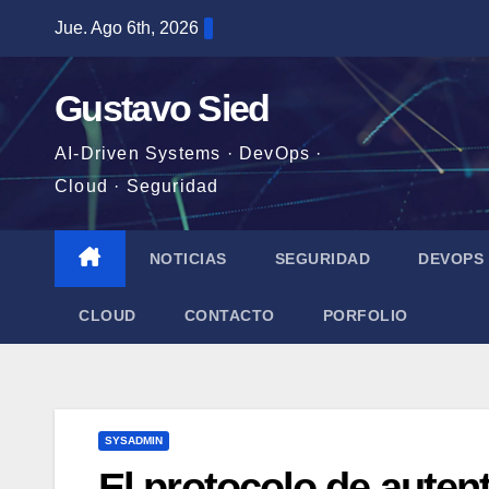
Saltar
Jue. Ago 6th, 2026
al
contenido
Gustavo Sied
AI-Driven Systems · DevOps ·
Cloud · Seguridad
NOTICIAS
SEGURIDAD
DEVOPS
CLOUD
CONTACTO
PORFOLIO
SYSADMIN
El protocolo de aute