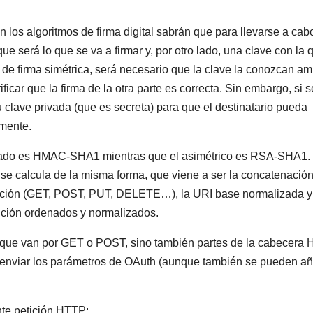
 los algoritmos de firma digital sabrán que para llevarse a cab
e será lo que se va a firmar y, por otro lado, una clave con la 
tmo de firma simétrica, será necesario que la clave la conozcan a
car que la firma de la otra parte es correcta. Sin embargo, si s
á su clave privada (que es secreta) para que el destinatario pueda
rmente.
ortado es HMAC-SHA1 mientras que el asimétrico es RSA-SHA1.
se calcula de la misma forma, que viene a ser la concatenación
etición (GET, POST, PUT, DELETE…), la URI base normalizada y
tición ordenados y normalizados.
s que van por GET o POST, sino también partes de la cabecera
en enviar los parámetros de OAuth (aunque también se pueden añ
nte petición HTTP: