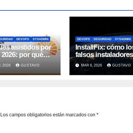
GURIDAD
DEVOPS
SYSADMIN
DEVOPS
SEGURIDAD
SYSADMIN
es asistidos por
InstallFix: cómo lo
 2026: por qué
falsos instaladore
tidad y SaaS
herramientas CLI 
, 2026
GUSTAVO
MAR 6, 2026
GUSTAVO
on al centro del
comprometiendo
o
equipos DevOps
Los campos obligatorios están marcados con
*