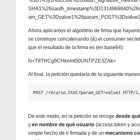
%3DT45y1iVuU56v%26oauth_signature_metho
SHA1%26oauth_timestamp%3D1314969840%26
am_GET%3Dvalue1%26param_POST%3Dvalue
Ahora aplicamos el algoritmo de firma que hayam
se construye concatenando (&) el consumer secret 
que el resultado de la firma es (en base64):
N+T8THCg9CHknmt50UNTPZE3ZAk=
Al final, la petición quedaría de la siguiente maner
POST /recurso.html?param_GET=value1 HTTP/1
De este modo, en la petición se recoge
desde qué
y
en nombre de qué usuario
(access token y acc
simple hecho de ir firmada y de un
mecanismo con