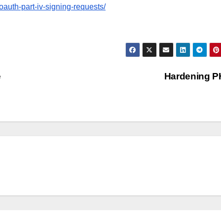
auth-part-iv-signing-requests/
e
Hardening P