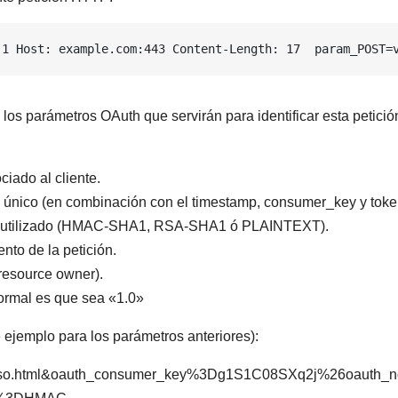
.1 Host: example.com:443 Content-Length: 17  param_POST=
os parámetros OAuth que servirán para identificar esta petició
ciado al cliente.
rá único (en combinación con el timestamp, consumer_key y toke
ma utilizado (HMAC-SHA1, RSA-SHA1 ó PLAINTEXT).
nto de la petición.
 resource owner).
ormal es que sea «1.0»
e ejemplo para los parámetros anteriores):
o.html
&
oauth_consumer_key%3Dg1S1C08SXq2j%26oauth_n