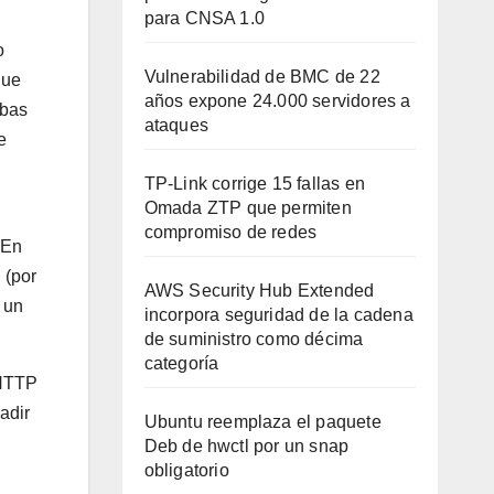
para CNSA 1.0
o
Vulnerabilidad de BMC de 22
que
años expone 24.000 servidores a
mbas
ataques
e
TP-Link corrige 15 fallas en
Omada ZTP que permiten
compromiso de redes
 En
 (por
AWS Security Hub Extended
 un
incorpora seguridad de la cadena
de suministro como décima
categoría
 HTTP
adir
Ubuntu reemplaza el paquete
Deb de hwctl por un snap
obligatorio