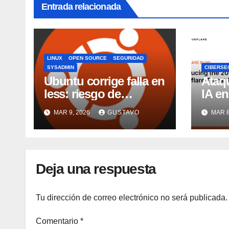
Entrada relacionada
LINUX
OPEN SOURCE
SEGURIDAD
SYSADMIN
CIBERSE
Ubuntu corrige falla en
Ataqu
less: riesgo de
IA en
ejecución de
iden
MAR 9, 2026
GUSTAVO
MAR 8
comandos
pasar
riesg
Deja una respuesta
Tu dirección de correo electrónico no será publicada.
Comentario
*