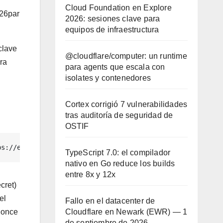
Cloud Foundation en Explore
26par
2026: sesiones clave para
equipos de infraestructura
 clave
@cloudflare/computer: un runtime
ra
para agents que escala con
isolates y contenedores
Cortex corrigió 7 vulnerabilidades
tras auditoría de seguridad de
OSTIF
ps://example.com/recurso.html",     oauth_consumer_key="
TypeScript 7.0: el compilador
nativo en Go reduce los builds
entre 8x y 12x
cret)
el
Fallo en el datacenter de
Cloudflare en Newark (EWR) — 1
nonce
de septiembre de 2026