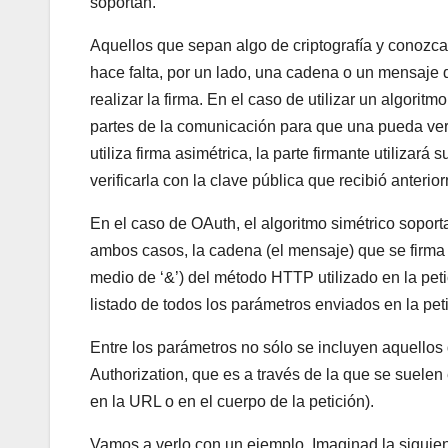
soportan.
Aquellos que sepan algo de criptografía y conozcan
hace falta, por un lado, una cadena o un mensaje qu
realizar la firma. En el caso de utilizar un algori
partes de la comunicación para que una pueda verifi
utiliza firma asimétrica, la parte firmante utilizar
verificarla con la clave pública que recibió anterio
En el caso de OAuth, el algoritmo simétrico sop
ambos casos, la cadena (el mensaje) que se firma 
medio de ‘&’) del método HTTP utilizado en la p
listado de todos los parámetros enviados en la pe
Entre los parámetros no sólo se incluyen aquello
Authorization, que es a través de la que se suel
en la URL o en el cuerpo de la petición).
Vamos a verlo con un ejemplo. Imaginad la siguie