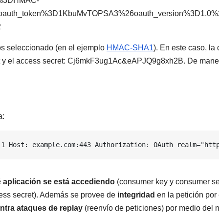
d%3DHMAC-
oauth_token%3D1KbuMvTOPSA3%26oauth_version%3D1.0%
2
os seleccionado (en el ejemplo
HMAC-SHA1
). En este caso, la
y el access secret:
Cj6mkF3ug1Ac
&
eAPJQ9g8xh2B
. De mane
a:
.1 Host: example.com:443 Authorization: OAuth realm="htt
 aplicación se está accediendo
(consumer key y consumer se
ess secret). Además se provee de
integridad
en la petición por 
tra ataques de replay
(reenvío de peticiones) por medio del 