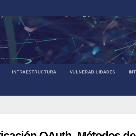
INFRAESTRUCTURA
VULNERABILIDADES
IN
nticación OAuth. Métodos de