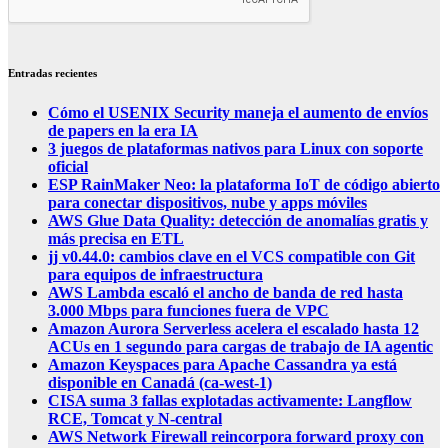
Entradas recientes
Cómo el USENIX Security maneja el aumento de envíos
de papers en la era IA
3 juegos de plataformas nativos para Linux con soporte
oficial
ESP RainMaker Neo: la plataforma IoT de código abierto
para conectar dispositivos, nube y apps móviles
AWS Glue Data Quality: detección de anomalías gratis y
más precisa en ETL
jj v0.44.0: cambios clave en el VCS compatible con Git
para equipos de infraestructura
AWS Lambda escaló el ancho de banda de red hasta
3.000 Mbps para funciones fuera de VPC
Amazon Aurora Serverless acelera el escalado hasta 12
ACUs en 1 segundo para cargas de trabajo de IA agentic
Amazon Keyspaces para Apache Cassandra ya está
disponible en Canadá (ca-west-1)
CISA suma 3 fallas explotadas activamente: Langflow
RCE, Tomcat y N-central
AWS Network Firewall reincorpora forward proxy con