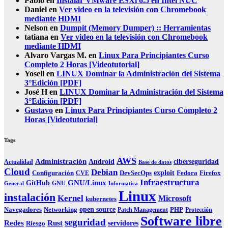
Pablo
en
Instalar VMware ESXi 6.5 en Intel NUC
Daniel
en
Ver video en la televisión con Chromebook
mediante HDMI
Nelson
en
Dumpit (Memory Dumper) :: Herramientas
tatiana
en
Ver video en la televisión con Chromebook
mediante HDMI
Alvaro Vargas M.
en
Linux Para Principiantes Curso
Completo 2 Horas [Videotutorial]
Yosell
en
LINUX Dominar la Administración del Sistema
3°Edición [PDF]
José H
en
LINUX Dominar la Administración del Sistema
3°Edición [PDF]
Gustavo
en
Linux Para Principiantes Curso Completo 2
Horas [Videotutorial]
Tags
AWS
Administración
ciberseguridad
Android
Actualidad
Base de datos
Cloud
Debian
exploit
Configuración
Fedora
CVE
DevSecOps
Firefox
Infraestructura
GNU/Linux
GitHub
GNU
General
Informatica
Linux
instalación
Kernel
Microsoft
kubernetes
Navegadores
open source
PHP
Networking
Patch Management
Protección
Software libre
seguridad
Redes
Rust
servidores
Riesgo