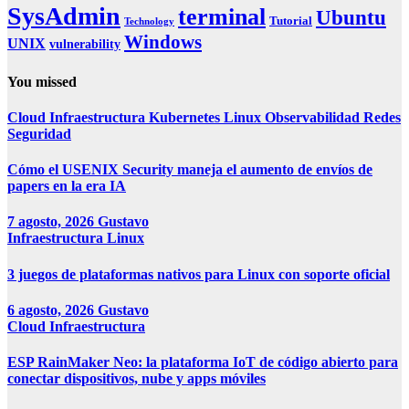
SysAdmin
terminal
Ubuntu
Tutorial
Technology
Windows
UNIX
vulnerability
You missed
Cloud
Infraestructura
Kubernetes
Linux
Observabilidad
Redes
Seguridad
Cómo el USENIX Security maneja el aumento de envíos de
papers en la era IA
7 agosto, 2026
Gustavo
Infraestructura
Linux
3 juegos de plataformas nativos para Linux con soporte oficial
6 agosto, 2026
Gustavo
Cloud
Infraestructura
ESP RainMaker Neo: la plataforma IoT de código abierto para
conectar dispositivos, nube y apps móviles