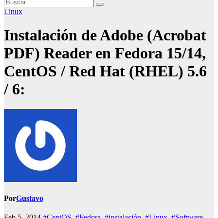
Linux
Instalación de Adobe (Acrobat
PDF) Reader en Fedora 15/14,
CentOS / Red Hat (RHEL) 5.6
/ 6:
Por
Gustavo
Feb 5, 2014
#CentOS
,
#Fedora
,
#instalación
,
#Linux
,
#Software