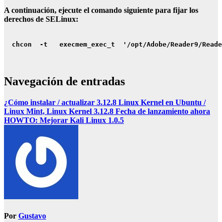
A continuación, ejecute el comando siguiente para fijar los
derechos de SELinux:
 chcon 
-t 
 execmem_exec_t 
 '
/
opt
/
Adobe
/
Reader9
/
Reade
Navegación de entradas
¿Cómo instalar / actualizar 3.12.8 Linux Kernel en Ubuntu /
Linux Mint, Linux Kernel 3.12.8 Fecha de lanzamiento ahora
HOWTO: Mejorar Kali Linux 1.0.5
Por
Gustavo