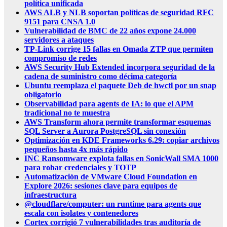
política unificada
AWS ALB y NLB soportan políticas de seguridad RFC
9151 para CNSA 1.0
Vulnerabilidad de BMC de 22 años expone 24.000
servidores a ataques
TP-Link corrige 15 fallas en Omada ZTP que permiten
compromiso de redes
AWS Security Hub Extended incorpora seguridad de la
cadena de suministro como décima categoría
Ubuntu reemplaza el paquete Deb de hwctl por un snap
obligatorio
Observabilidad para agents de IA: lo que el APM
tradicional no te muestra
AWS Transform ahora permite transformar esquemas
SQL Server a Aurora PostgreSQL sin conexión
Optimización en KDE Frameworks 6.29: copiar archivos
pequeños hasta 4x más rápido
INC Ransomware explota fallas en SonicWall SMA 1000
para robar credenciales y TOTP
Automatización de VMware Cloud Foundation en
Explore 2026: sesiones clave para equipos de
infraestructura
@cloudflare/computer: un runtime para agents que
escala con isolates y contenedores
Cortex corrigió 7 vulnerabilidades tras auditoría de