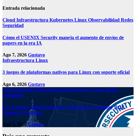
Entrada relacionada
Cloud
Infraestructura
Kubernetes
Linux
Observabilidad
Redes
Seguridad
Cómo el USENIX Security maneja el aumento de envíos de
papers en la era IA
Ago 7, 2026
Gustavo
Infraestructura
Linux
3 juegos de plataformas nativos para Linux con soporte oficial
Ago 6, 2026
Gustavo
Cloud
DevOps
Infraestructura
Kubernetes
Linux
Redes
Seguridad
CISA suma 3 fallas explotadas activamente: Langflow RCE,
Tomcat y N-central
Ago 5, 2026
Gustavo