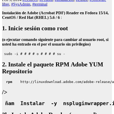
libre
,
#SysAdmin
,
#terminal
Instalación de Adobe (Acrobat PDF) Reader en Fedora 15/14,
CentOS / Red Hat (RHEL) 5.6 / 6
:
1. Inicie sesión como root
(o ejecutar comando siguiente para cambiar al usuario root, si
usted ha entrado en el por el usuario sin privilegios)
 sudo -i # # # # o # # # # su - 
2. Instale el paquete RPM Adobe YUM
Repositorio
 rpm 
 http:
//
linuxdownload.adobe.com
/
adobe-release
/
a
/>
 ñam 
 Instalar 
-y 
 nspluginwrapper.