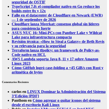
seguridad de OSTIF
TypeScript 7.0: el compilador nativo en Go reduce los
builds entre 8x y 12x
Fallo en el datacenter de Cloudflare en Newark (EWR)
— 1 de septiembre de 2026
Cloudflare lanza Meerkat: consenso global sin líderes
para consistencia fuerte
ASUS NUC 16: Mini-PCs con Panther Lake y Wildcat
Lake para infraestructura compacta
Revisión técnica: «How to Steal a Galaxy» de Beth Revis
y su relevancia para la seguridad
Terraform lanza tfpolicy: un framework de Policy-as-
Code nativo en HCL
AWS Lambda soporta Java 8, 11 y 17 sobre Amazon
Linux 2023
Cómo GitHub logró case-folding a +45 GiB/s con Rust y
aritmética de bytes
Comentarios Recientes
carlos
en
LINUX Dominar la Administración del Sistema
3°Edición [PDF]
Panthom
en
Cómo agregar o quitar iconos del sistema
desde el escritorio Kali Linux