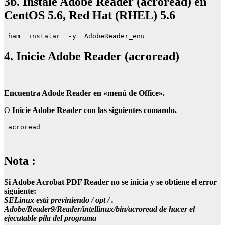
3b. Instale Adobe Reader (acroread) en
CentOS 5.6, Red Hat (RHEL) 5.6
 ñam 
 instalar 
-y 
 AdobeReader_enu 
4. Inicie Adobe Reader (acroread)
Encuentra Adode Reader en «menú de Office».
O
Inicie Adobe Reader con las siguientes comando.
 acroread 
Nota
:
Si Adobe Acrobat PDF Reader no se inicia y se obtiene el error
siguiente:
SELinux está previniendo
/ opt / .
Adobe/Reader9/Reader/intellinux/bin/acroread
de hacer el
ejecutable pila del programa