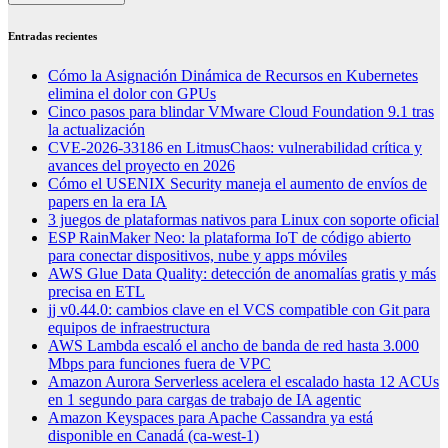
Entradas recientes
Cómo la Asignación Dinámica de Recursos en Kubernetes
elimina el dolor con GPUs
Cinco pasos para blindar VMware Cloud Foundation 9.1 tras
la actualización
CVE-2026-33186 en LitmusChaos: vulnerabilidad crítica y
avances del proyecto en 2026
Cómo el USENIX Security maneja el aumento de envíos de
papers en la era IA
3 juegos de plataformas nativos para Linux con soporte oficial
ESP RainMaker Neo: la plataforma IoT de código abierto
para conectar dispositivos, nube y apps móviles
AWS Glue Data Quality: detección de anomalías gratis y más
precisa en ETL
jj v0.44.0: cambios clave en el VCS compatible con Git para
equipos de infraestructura
AWS Lambda escaló el ancho de banda de red hasta 3.000
Mbps para funciones fuera de VPC
Amazon Aurora Serverless acelera el escalado hasta 12 ACUs
en 1 segundo para cargas de trabajo de IA agentic
Amazon Keyspaces para Apache Cassandra ya está
disponible en Canadá (ca-west-1)