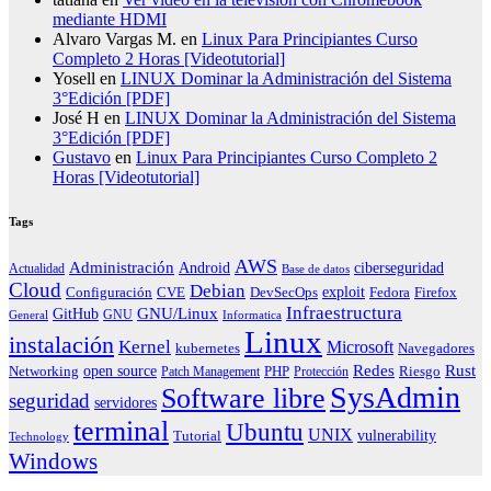
mediante HDMI
Alvaro Vargas M.
en
Linux Para Principiantes Curso
Completo 2 Horas [Videotutorial]
Yosell
en
LINUX Dominar la Administración del Sistema
3°Edición [PDF]
José H
en
LINUX Dominar la Administración del Sistema
3°Edición [PDF]
Gustavo
en
Linux Para Principiantes Curso Completo 2
Horas [Videotutorial]
Tags
AWS
Administración
ciberseguridad
Android
Actualidad
Base de datos
Cloud
Debian
exploit
Configuración
Fedora
CVE
DevSecOps
Firefox
Infraestructura
GNU/Linux
GitHub
GNU
General
Informatica
Linux
instalación
Kernel
Microsoft
kubernetes
Navegadores
Redes
Rust
open source
PHP
Riesgo
Networking
Patch Management
Protección
SysAdmin
Software libre
seguridad
servidores
terminal
Ubuntu
UNIX
vulnerability
Tutorial
Technology
Windows