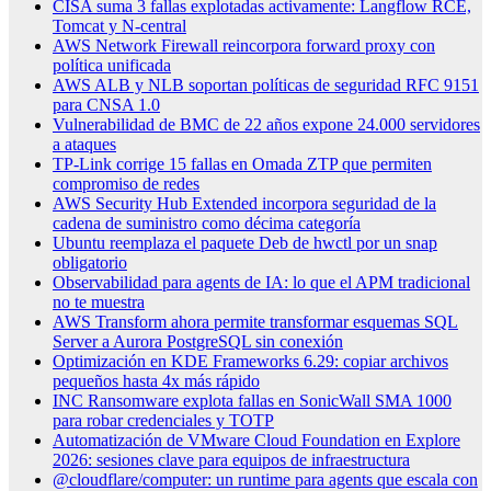
CISA suma 3 fallas explotadas activamente: Langflow RCE,
Tomcat y N-central
AWS Network Firewall reincorpora forward proxy con
política unificada
AWS ALB y NLB soportan políticas de seguridad RFC 9151
para CNSA 1.0
Vulnerabilidad de BMC de 22 años expone 24.000 servidores
a ataques
TP-Link corrige 15 fallas en Omada ZTP que permiten
compromiso de redes
AWS Security Hub Extended incorpora seguridad de la
cadena de suministro como décima categoría
Ubuntu reemplaza el paquete Deb de hwctl por un snap
obligatorio
Observabilidad para agents de IA: lo que el APM tradicional
no te muestra
AWS Transform ahora permite transformar esquemas SQL
Server a Aurora PostgreSQL sin conexión
Optimización en KDE Frameworks 6.29: copiar archivos
pequeños hasta 4x más rápido
INC Ransomware explota fallas en SonicWall SMA 1000
para robar credenciales y TOTP
Automatización de VMware Cloud Foundation en Explore
2026: sesiones clave para equipos de infraestructura
@cloudflare/computer: un runtime para agents que escala con