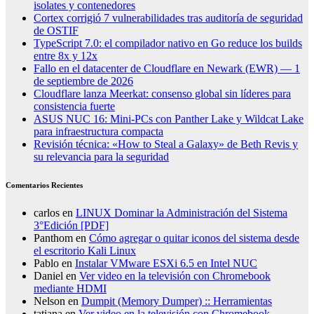
isolates y contenedores
Cortex corrigió 7 vulnerabilidades tras auditoría de seguridad
de OSTIF
TypeScript 7.0: el compilador nativo en Go reduce los builds
entre 8x y 12x
Fallo en el datacenter de Cloudflare en Newark (EWR) — 1
de septiembre de 2026
Cloudflare lanza Meerkat: consenso global sin líderes para
consistencia fuerte
ASUS NUC 16: Mini-PCs con Panther Lake y Wildcat Lake
para infraestructura compacta
Revisión técnica: «How to Steal a Galaxy» de Beth Revis y
su relevancia para la seguridad
Comentarios Recientes
carlos
en
LINUX Dominar la Administración del Sistema
3°Edición [PDF]
Panthom
en
Cómo agregar o quitar iconos del sistema desde
el escritorio Kali Linux
Pablo
en
Instalar VMware ESXi 6.5 en Intel NUC
Daniel
en
Ver video en la televisión con Chromebook
mediante HDMI
Nelson
en
Dumpit (Memory Dumper) :: Herramientas
tatiana
en
Ver video en la televisión con Chromebook