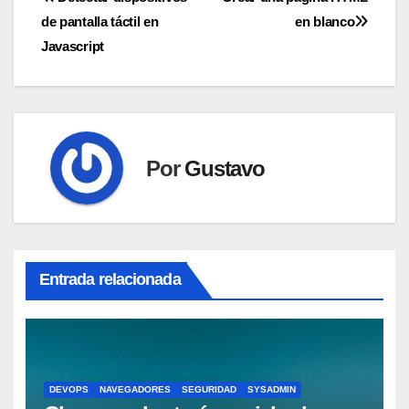
Navegación
de pantalla táctil en
en blanco
de
Javascript
entradas
Por
Gustavo
Entrada relacionada
DEVOPS
NAVEGADORES
SEGURIDAD
SYSADMIN