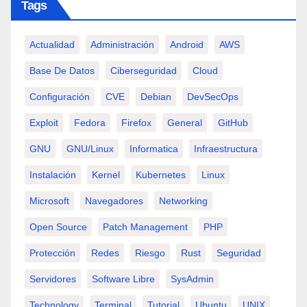
Tags
Actualidad
Administración
Android
AWS
Base De Datos
Ciberseguridad
Cloud
Configuración
CVE
Debian
DevSecOps
Exploit
Fedora
Firefox
General
GitHub
GNU
GNU/Linux
Informatica
Infraestructura
Instalación
Kernel
Kubernetes
Linux
Microsoft
Navegadores
Networking
Open Source
Patch Management
PHP
Protección
Redes
Riesgo
Rust
Seguridad
Servidores
Software Libre
SysAdmin
Technology
Terminal
Tutorial
Ubuntu
UNIX