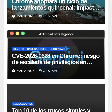
Chrome adoptará un ciclo de
lanzamientos quincenal: impacto
operativo para equipos SysAdmin
MAR 3, 2026
GUSTAVO
y DevOps
DEVOPS
NAVEGADORES
SEGURIDAD
CVE-2026-0628 en Chrome: riesgo
de escalada de privilegios en
Gemini Live y qué controles
MAR 2, 2026
GUSTAVO
aplicar en empresas
NAVEGADORES
Top 10 de los trucos simples y