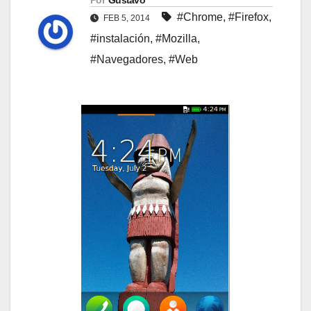
Por
Gustavo
#Chrome
,
#Firefox
,
FEB 5, 2014
#instalación
,
#Mozilla
,
#Navegadores
,
#Web