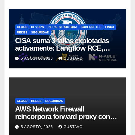
CLOUD
DEVOPS
INFRAESTRUCTURA
KUBERNETES
LINUX
REDES
SEGURIDAD
CISA suma 3 fallas explotadas
activamente: Langflow RCE,
Tomcat y N-central
5 AGOSTO, 2026
GUSTAVO
CLOUD
REDES
SEGURIDAD
AWS Network Firewall
reincorpora forward proxy con
política unificada
5 AGOSTO, 2026
GUSTAVO