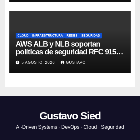
CLOUD
INFRAESTRUCTURA
REDES
SEGURIDAD
AWS ALB y NLB soportan
políticas de seguridad RFC 9151
para CNSA 1.0
5 AGOSTO, 2026
GUSTAVO
Gustavo Sied
AI-Driven Systems · DevOps · Cloud · Seguridad