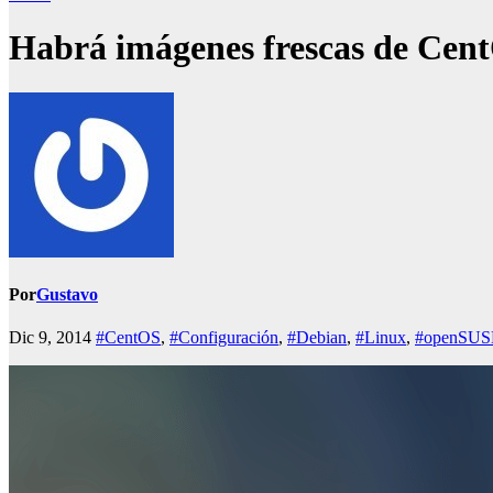
Habrá imágenes frescas de Cen
Por
Gustavo
Dic 9, 2014
#CentOS
,
#Configuración
,
#Debian
,
#Linux
,
#openSUS