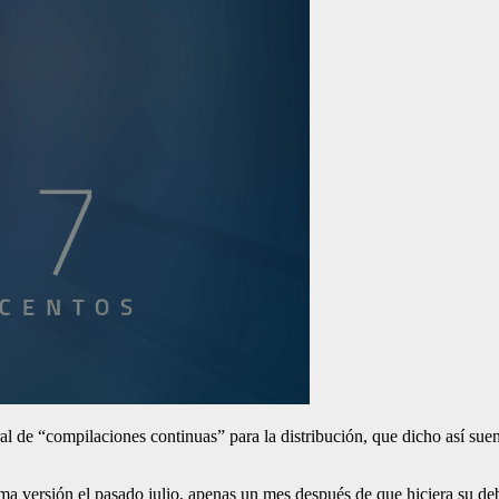
 de “compilaciones continuas” para la distribución, que dicho así suen
ima versión el pasado julio, apenas un mes después de que hiciera su d