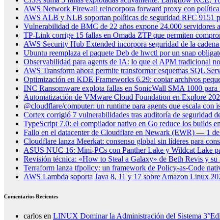
AWS Network Firewall reincorpora forward proxy con política
AWS ALB y NLB soportan políticas de seguridad RFC 9151 
Vulnerabilidad de BMC de 22 años expone 24.000 servidores a
TP-Link corrige 15 fallas en Omada ZTP que permiten compro
AWS Security Hub Extended incorpora seguridad de la cadena 
Ubuntu reemplaza el paquete Deb de hwctl por un snap obligat
Observabilidad para agents de IA: lo que el APM tradicional no
AWS Transform ahora permite transformar esquemas SQL Serv
Optimización en KDE Frameworks 6.29: copiar archivos peque
INC Ransomware explota fallas en SonicWall SMA 1000 para 
Automatización de VMware Cloud Foundation en Explore 2026: 
@cloudflare/computer: un runtime para agents que escala con i
Cortex corrigió 7 vulnerabilidades tras auditoría de seguridad
TypeScript 7.0: el compilador nativo en Go reduce los builds e
Fallo en el datacenter de Cloudflare en Newark (EWR) — 1 de
Cloudflare lanza Meerkat: consenso global sin líderes para consi
ASUS NUC 16: Mini-PCs con Panther Lake y Wildcat Lake par
Revisión técnica: «How to Steal a Galaxy» de Beth Revis y su r
Terraform lanza tfpolicy: un framework de Policy-as-Code na
AWS Lambda soporta Java 8, 11 y 17 sobre Amazon Linux 20
Comentarios Recientes
carlos
en
LINUX Dominar la Administración del Sistema 3°Ed