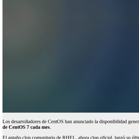
Los desarrolladores de CentOS han anunciado la disponibilidad general
de CentOS 7 cada mes
.
El antaño clon comunitario de RHEL, ahora clon oficial, lanzó su últ