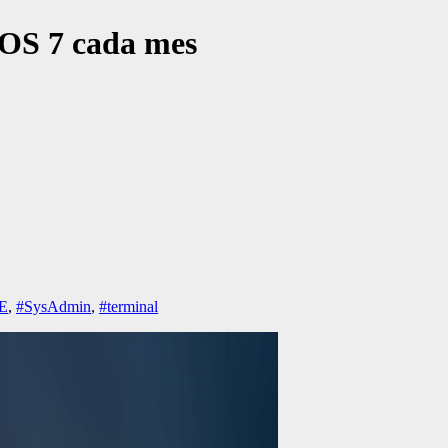
tOS 7 cada mes
E
,
#SysAdmin
,
#terminal