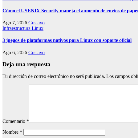
Cómo el USENIX Security maneja el aumento de envíos de paper
Ago 7, 2026
Gustavo
Infraestructura
Linux
3 juegos de plataformas nativos para Linux con soporte oficial
Ago 6, 2026
Gustavo
Deja una respuesta
Tu dirección de correo electrónico no será publicada.
Los campos obli
Comentario
*
Nombre
*