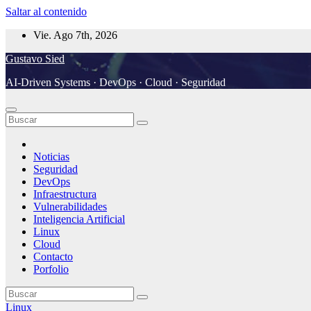
Saltar al contenido
Vie. Ago 7th, 2026
Gustavo Sied
AI-Driven Systems · DevOps · Cloud · Seguridad
Noticias
Seguridad
DevOps
Infraestructura
Vulnerabilidades
Inteligencia Artificial
Linux
Cloud
Contacto
Porfolio
Linux