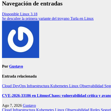
Navegación de entradas
Disponible Linux 3.18
Se descubre la primera variante del troyano Turla en Linux
Por
Gustavo
Entrada relacionada
Cloud
DevOps
Infraestructura
Kubernetes
Linux
Observabilidad
Seg
CVE-2026-33186 en LitmusChaos: vulnerabilidad crítica y avanc
Ago 7, 2026
Gustavo
Cloud
Infraestructura
Kubernetes
Linux
Observabilidad
Redes
Segur