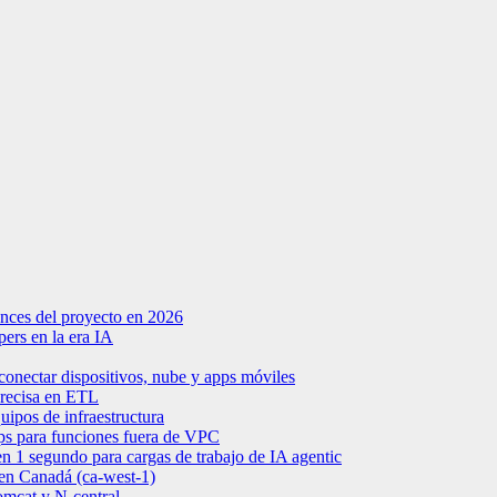
nces del proyecto en 2026
ers en la era IA
onectar dispositivos, nube y apps móviles
precisa en ETL
uipos de infraestructura
s para funciones fuera de VPC
 1 segundo para cargas de trabajo de IA agentic
en Canadá (ca-west-1)
mcat y N-central