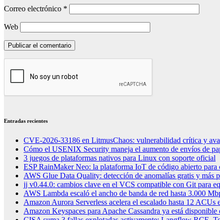
Correo electrónico
*
Web
Entradas recientes
CVE-2026-33186 en LitmusChaos: vulnerabilidad crítica y ava
Cómo el USENIX Security maneja el aumento de envíos de pap
3 juegos de plataformas nativos para Linux con soporte oficial
ESP RainMaker Neo: la plataforma IoT de código abierto para c
AWS Glue Data Quality: detección de anomalías gratis y más 
jj v0.44.0: cambios clave en el VCS compatible con Git para eq
AWS Lambda escaló el ancho de banda de red hasta 3.000 Mbp
Amazon Aurora Serverless acelera el escalado hasta 12 ACUs en
Amazon Keyspaces para Apache Cassandra ya está disponible 
CISA suma 3 fallas explotadas activamente: Langflow RCE, To