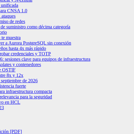
 unificada
para CNSA 1.0
 ataques
miso de redes
de suministro como décima categoría
orio
 te muestra
er a Aurora PostgreSQL sin conexión
ños hasta 4x más rápido
robar credenciales y TOTP
sesiones clave para equipos de infraestructura
solates y contenedores
 de OSTIF
ntre 8x y 12x
 septiembre de 2026
stencia fuerte
a infraestructura compacta
elevancia para la seguridad
tivo en HCL
23
ición [PDF]