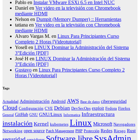
Pablo
en
Instalar VMware ESXi 6.5 en Intel NUC
Daniel
en
Ver video en la televisión con Chromebook
mediante HDMI
Nelson
en
Dumpit (Memory Dumper) :: Herramientas
tatiana
en
Ver video en la televisión con Chromebook
mediante HDMI
Alvaro Vargas M.
en
Linux Para Principiantes Curso
Completo 2 Horas [Videotutorial]
Yosell
en
LINUX Dominar la Administración del Sistema
3°Edición [PDF]
José H
en
LINUX Dominar la Administración del Sistema
3°Edición [PDF]
Gustavo
en
Linux Para Principiantes Curso Completo 2
Horas [Videotutorial]
Tags
AWS
Administración
ciberseguridad
Android
Actualidad
Base de datos
Cloud
Debian
exploit
Configuración
Fedora
CVE
DevSecOps
Firefox
Infraestructura
GNU/Linux
GitHub
GNU
General
Informatica
Linux
instalación
Kernel
Microsoft
kubernetes
Navegadores
Redes
Rust
open source
PHP
Riesgo
Networking
Patch Management
Protección
SysAdmin
Software libre
seguridad
servidores