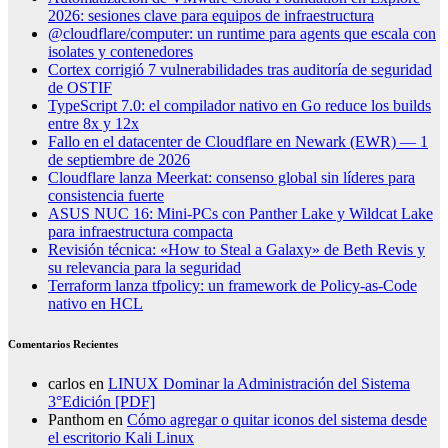
2026: sesiones clave para equipos de infraestructura
@cloudflare/computer: un runtime para agents que escala con
isolates y contenedores
Cortex corrigió 7 vulnerabilidades tras auditoría de seguridad
de OSTIF
TypeScript 7.0: el compilador nativo en Go reduce los builds
entre 8x y 12x
Fallo en el datacenter de Cloudflare en Newark (EWR) — 1
de septiembre de 2026
Cloudflare lanza Meerkat: consenso global sin líderes para
consistencia fuerte
ASUS NUC 16: Mini-PCs con Panther Lake y Wildcat Lake
para infraestructura compacta
Revisión técnica: «How to Steal a Galaxy» de Beth Revis y
su relevancia para la seguridad
Terraform lanza tfpolicy: un framework de Policy-as-Code
nativo en HCL
Comentarios Recientes
carlos
en
LINUX Dominar la Administración del Sistema
3°Edición [PDF]
Panthom
en
Cómo agregar o quitar iconos del sistema desde
el escritorio Kali Linux