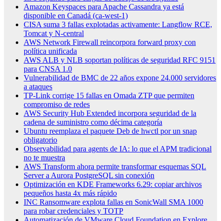
Amazon Keyspaces para Apache Cassandra ya está
disponible en Canadá (ca-west-1)
CISA suma 3 fallas explotadas activamente: Langflow RCE,
Tomcat y N-central
AWS Network Firewall reincorpora forward proxy con
política unificada
AWS ALB y NLB soportan políticas de seguridad RFC 9151
para CNSA 1.0
Vulnerabilidad de BMC de 22 años expone 24.000 servidores
a ataques
TP-Link corrige 15 fallas en Omada ZTP que permiten
compromiso de redes
AWS Security Hub Extended incorpora seguridad de la
cadena de suministro como décima categoría
Ubuntu reemplaza el paquete Deb de hwctl por un snap
obligatorio
Observabilidad para agents de IA: lo que el APM tradicional
no te muestra
AWS Transform ahora permite transformar esquemas SQL
Server a Aurora PostgreSQL sin conexión
Optimización en KDE Frameworks 6.29: copiar archivos
pequeños hasta 4x más rápido
INC Ransomware explota fallas en SonicWall SMA 1000
para robar credenciales y TOTP
Automatización de VMware Cloud Foundation en Explore