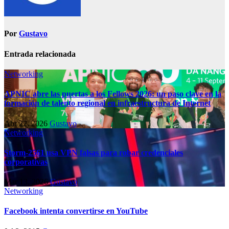
Por
Gustavo
Entrada relacionada
Networking
APNIC abre las puertas a los Fellows 2026: un paso clave en la
formación de talento regional en infraestructura de Internet
Abr 22, 2026
Gustavo
Networking
Storm-2561 usa VPN falsas para robar credenciales
corporativas
Mar 13, 2026
Gustavo
Networking
Facebook intenta convertirse en YouTube