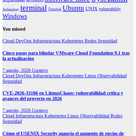
terminal
Ubuntu
UNIX
vulnerability
Tutorial
Technology
Windows
You missed
Cloud
DevOps
Infraestructura
Kubernetes
Redes
Seguridad
Cinco pasos para blindar VMware Cloud Foundation 9.1 tras
la actualización
7 agosto, 2026
Gustavo
Cloud
DevOps
Infraestructura
Kubernetes
Linux
Observabilidad
Seguridad
CVE-2026-33186 en LitmusChaos: vulnerabilidad crítica y
avances del proyecto en 2026
7 agosto, 2026
Gustavo
Cloud
Infraestructura
Kubernetes
Linux
Observabilidad
Redes
Seguridad
Cómo el USENIX Security maneja el aumento de envíos de