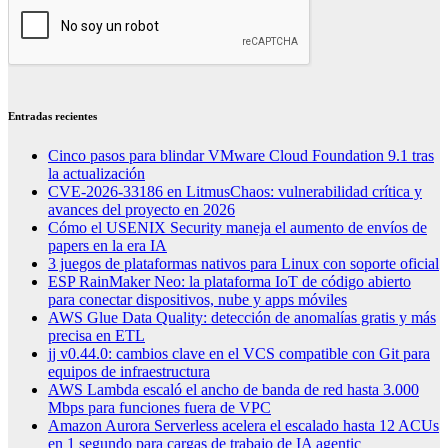
Entradas recientes
Cinco pasos para blindar VMware Cloud Foundation 9.1 tras
la actualización
CVE-2026-33186 en LitmusChaos: vulnerabilidad crítica y
avances del proyecto en 2026
Cómo el USENIX Security maneja el aumento de envíos de
papers en la era IA
3 juegos de plataformas nativos para Linux con soporte oficial
ESP RainMaker Neo: la plataforma IoT de código abierto
para conectar dispositivos, nube y apps móviles
AWS Glue Data Quality: detección de anomalías gratis y más
precisa en ETL
jj v0.44.0: cambios clave en el VCS compatible con Git para
equipos de infraestructura
AWS Lambda escaló el ancho de banda de red hasta 3.000
Mbps para funciones fuera de VPC
Amazon Aurora Serverless acelera el escalado hasta 12 ACUs
en 1 segundo para cargas de trabajo de IA agentic