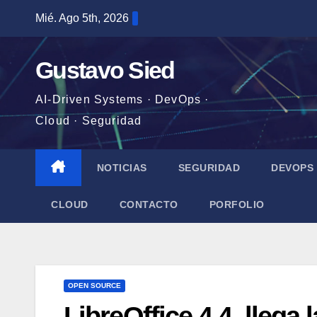
Saltar
Mié. Ago 5th, 2026
al
contenido
Gustavo Sied
AI-Driven Systems · DevOps ·
Cloud · Seguridad
NOTICIAS
SEGURIDAD
DEVOPS
CLOUD
CONTACTO
PORFOLIO
OPEN SOURCE
LibreOffice 4.4, llega