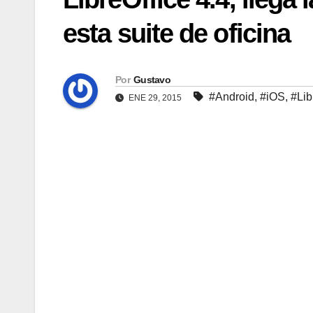
esta suite de oficina
Por
Gustavo
#Android
,
#iOS
,
#Lib
ENE 29, 2015