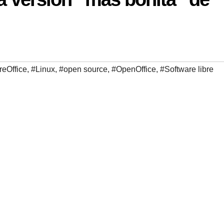
reOffice
,
#Linux
,
#open source
,
#OpenOffice
,
#Software libre