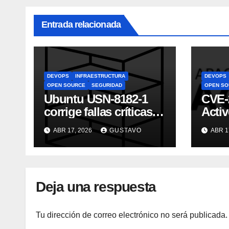
Entrada relacionada
DEVOPS
INFRAESTRUCTURA
DEVOPS
OPEN SOURCE
SEGURIDAD
OPEN SO
Ubuntu USN-8182-1
CVE-
corrige fallas críticas
Acti
de Rack en
con 
ABR 17, 2026
GUSTAVO
ABR 1
producción
Deja una respuesta
Tu dirección de correo electrónico no será publicada.