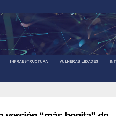
INFRAESTRUCTURA
VULNERABILIDADES
IN
 la versión “más bonita” de