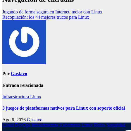
Jugando de forma segura en Internet, mejor con Linux
Recopilación: los 44 mejores trucos para Linux
Por
Gustavo
Entrada relacionada
Infraestructura
Linux
3 juegos de plataformas nativos para Linux con soporte oficial
Ago 6, 2026
Gustavo
Cloud
DevOps
Infraestructura
Kubernetes
Linux
Redes
Seguridad