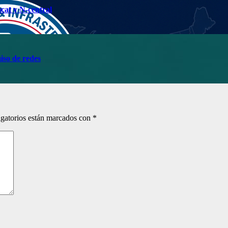
cat y N-central
so de redes
gatorios están marcados con
*