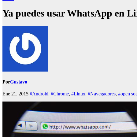
Ya puedes usar WhatsApp en L
Por
Gustavo
Ene 21, 2015
#Android
,
#Chrome
,
#Linux
,
#Navegadores
,
#open so