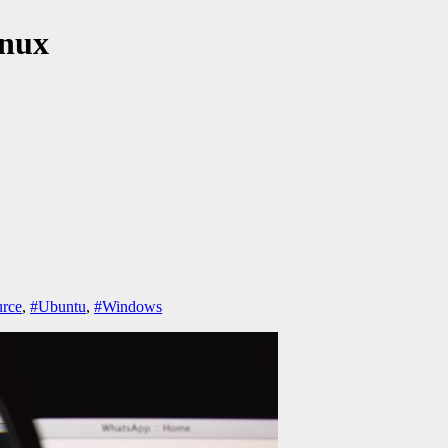
inux
urce
,
#Ubuntu
,
#Windows