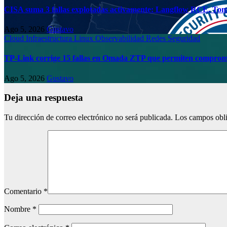
CISA suma 3 fallas explotadas activamente: Langflow RCE, Tom
Ago 5, 2026
Gustavo
Cloud
Infraestructura
Linux
Observabilidad
Redes
Seguridad
TP-Link corrige 15 fallas en Omada ZTP que permiten compromi
Ago 5, 2026
Gustavo
Deja una respuesta
Tu dirección de correo electrónico no será publicada.
Los campos obli
Comentario
*
Nombre
*