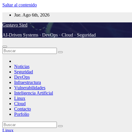
Saltar al contenido
Jue. Ago 6th, 2026
Gustavo Sied
AI-Driven Systems · DevOps · Cloud · Seguridad
Noticias
Seguridad
DevOps
Infraestructura
Vulnerabilidades
Inteligencia Artificial
Linux
Cloud
Contacto
Porfolio
Linux