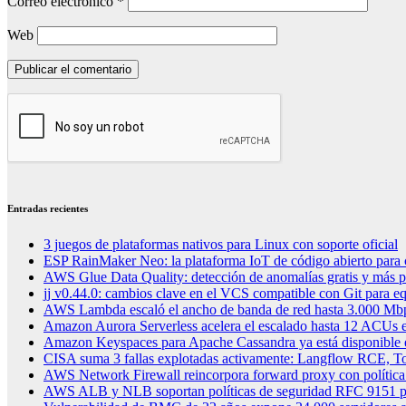
Correo electrónico
*
Web
Entradas recientes
3 juegos de plataformas nativos para Linux con soporte oficial
ESP RainMaker Neo: la plataforma IoT de código abierto para c
AWS Glue Data Quality: detección de anomalías gratis y más 
jj v0.44.0: cambios clave en el VCS compatible con Git para eq
AWS Lambda escaló el ancho de banda de red hasta 3.000 Mbp
Amazon Aurora Serverless acelera el escalado hasta 12 ACUs en
Amazon Keyspaces para Apache Cassandra ya está disponible 
CISA suma 3 fallas explotadas activamente: Langflow RCE, To
AWS Network Firewall reincorpora forward proxy con política
AWS ALB y NLB soportan políticas de seguridad RFC 9151 