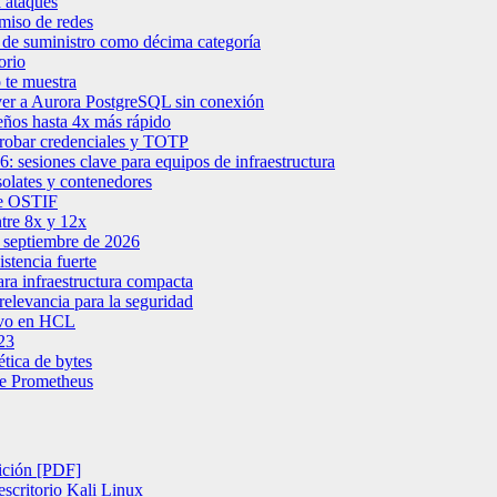
 ataques
miso de redes
de suministro como décima categoría
orio
 te muestra
er a Aurora PostgreSQL sin conexión
ños hasta 4x más rápido
robar credenciales y TOTP
sesiones clave para equipos de infraestructura
solates y contenedores
 de OSTIF
ntre 8x y 12x
 septiembre de 2026
stencia fuerte
a infraestructura compacta
elevancia para la seguridad
tivo en HCL
23
tica de bytes
de Prometheus
ición [PDF]
escritorio Kali Linux