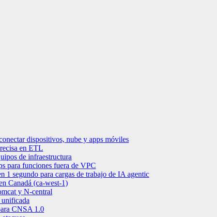
onectar dispositivos, nube y apps móviles
precisa en ETL
uipos de infraestructura
s para funciones fuera de VPC
 1 segundo para cargas de trabajo de IA agentic
en Canadá (ca-west-1)
mcat y N-central
 unificada
para CNSA 1.0