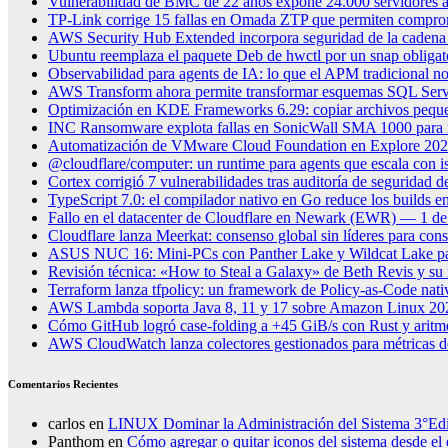
Vulnerabilidad de BMC de 22 años expone 24.000 servidores a
TP-Link corrige 15 fallas en Omada ZTP que permiten compro
AWS Security Hub Extended incorpora seguridad de la cadena 
Ubuntu reemplaza el paquete Deb de hwctl por un snap obligat
Observabilidad para agents de IA: lo que el APM tradicional no
AWS Transform ahora permite transformar esquemas SQL Serv
Optimización en KDE Frameworks 6.29: copiar archivos peque
INC Ransomware explota fallas en SonicWall SMA 1000 para 
Automatización de VMware Cloud Foundation en Explore 2026: 
@cloudflare/computer: un runtime para agents que escala con i
Cortex corrigió 7 vulnerabilidades tras auditoría de seguridad
TypeScript 7.0: el compilador nativo en Go reduce los builds e
Fallo en el datacenter de Cloudflare en Newark (EWR) — 1 de
Cloudflare lanza Meerkat: consenso global sin líderes para consi
ASUS NUC 16: Mini-PCs con Panther Lake y Wildcat Lake par
Revisión técnica: «How to Steal a Galaxy» de Beth Revis y su r
Terraform lanza tfpolicy: un framework de Policy-as-Code na
AWS Lambda soporta Java 8, 11 y 17 sobre Amazon Linux 20
Cómo GitHub logró case-folding a +45 GiB/s con Rust y aritmé
AWS CloudWatch lanza colectores gestionados para métricas 
Comentarios Recientes
carlos
en
LINUX Dominar la Administración del Sistema 3°Ed
Panthom
en
Cómo agregar o quitar iconos del sistema desde el 