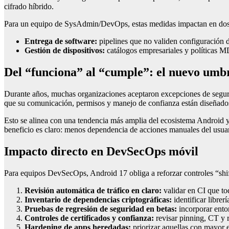
cifrado híbrido.
Para un equipo de SysAdmin/DevOps, estas medidas impactan en dos
Entrega de software:
pipelines que no validen configuración d
Gestión de dispositivos:
catálogos empresariales y políticas M
Del “funciona” al “cumple”: el nuevo umb
Durante años, muchas organizaciones aceptaron excepciones de seguri
que su comunicación, permisos y manejo de confianza están diseñados
Esto se alinea con una tendencia más amplia del ecosistema Android y 
beneficio es claro: menos dependencia de acciones manuales del usuar
Impacto directo en DevSecOps móvil
Para equipos DevSecOps, Android 17 obliga a reforzar controles “shif
Revisión automática de tráfico en claro:
validar en CI que tod
Inventario de dependencias criptográficas:
identificar libre
Pruebas de regresión de seguridad en betas:
incorporar ento
Controles de certificados y confianza:
revisar pinning, CT y r
Hardening de apps heredadas:
priorizar aquellas con mayor e