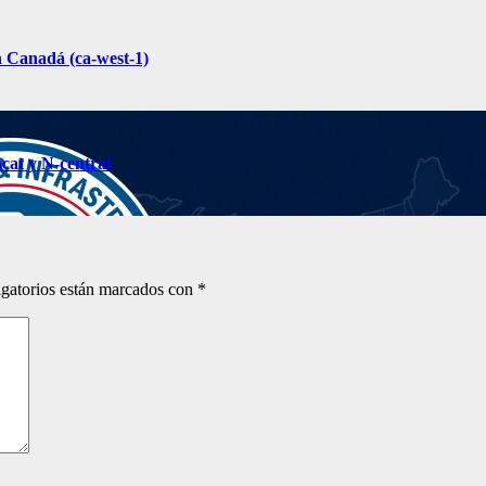
 Canadá (ca-west-1)
cat y N-central
gatorios están marcados con
*