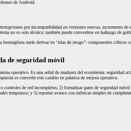
releases de Android.
: interrupciones por incompatibilidad en versiones nuevas, incremento
blema no es solo técnico; también puede convertirse en hallazgo de gobi
a homogénea suele derivar en “islas de riesgo”: componentes críticos c
da de seguridad móvil
tema operativo. Es una señal de madurez del ecosistema: seguridad acti
uesta es convertir este cambio en palanca de mejora operativa.
o o controles de red incompletos; 2) formalizar gates de seguridad móvi
canales tempranos; y 5) reportar avance con métricas simples de cumplim