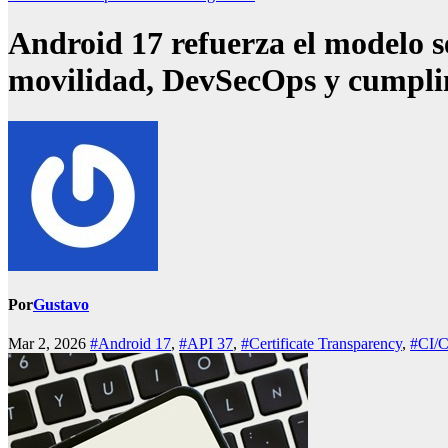
Android 17 refuerza el modelo s
movilidad, DevSecOps y cumpli
Por
Gustavo
Mar 2, 2026
#Android 17
,
#API 37
,
#Certificate Transparency
,
#CI/