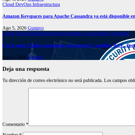
Cloud
DevOps
Infraestructura
Amazon Keyspaces para Apache Cassandra ya está disponible en
Ago 5, 2026
Gustavo
Cloud
DevOps
Infraestructura
Kubernetes
Linux
Redes
Seguridad
CISA suma 3 fallas explotadas activamente: Langflow RCE, Tom
Ago 5, 2026
Gustavo
Deja una respuesta
Tu dirección de correo electrónico no será publicada.
Los campos obli
Comentario
*
Nombre
*