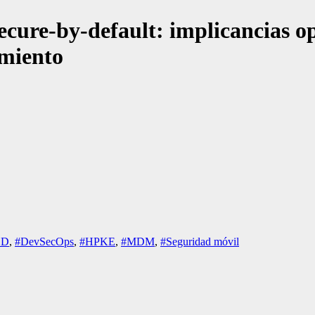
ecure-by-default: implicancias o
miento
CD
,
#DevSecOps
,
#HPKE
,
#MDM
,
#Seguridad móvil