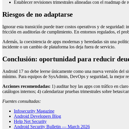
Establecer revisiones trimestrales alineadas con el roadmap de 
Riesgos de no adaptarse
Ignorar esta transición puede traer costos operativos y de seguridad
fricción en auditorías de cumplimiento. En entornos regulados, el pro
Además, la coexistencia de apps modernas y heredadas sin una polític
incidente o un cambio de plataforma los deja fuera de servicio.
Conclusión: oportunidad para reducir deu
Android 17 no debe leerse únicamente como una nueva versión del sis
mínimo. Para equipos de SysAdmin, DevOps y seguridad, la mejor resp
Acciones recomendadas:
1) auditar hoy las apps con tráfico en clar
catálogos internos; 4) calendarizar pruebas trimestrales sobre betas/
Fuentes consultadas:
Infosecurity Magazine
Android Developers Blog
Help Net Security
Android Security Bulletin — March 2026