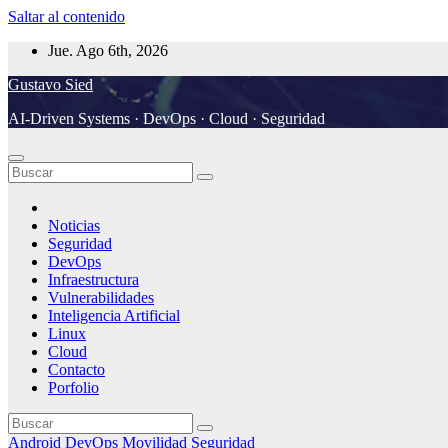
Saltar al contenido
Jue. Ago 6th, 2026
Gustavo Sied
AI-Driven Systems · DevOps · Cloud · Seguridad
Noticias
Seguridad
DevOps
Infraestructura
Vulnerabilidades
Inteligencia Artificial
Linux
Cloud
Contacto
Porfolio
Android
DevOps
Movilidad
Seguridad