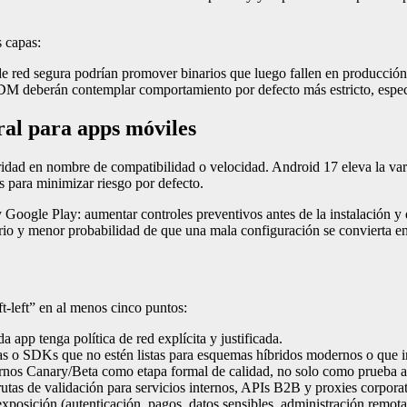
 capas:
e red segura podrían promover binarios que luego fallen en producción
DM deberán contemplar comportamiento por defecto más estricto, especi
ral para apps móviles
dad en nombre de compatibilidad o velocidad. Android 17 eleva la var
 para minimizar riesgo por defecto.
Google Play: aumentar controles preventivos antes de la instalación y d
io y menor probabilidad de que una mala configuración se convierta en
t-left” en al menos cinco puntos:
a app tenga política de red explícita y justificada.
rías o SDKs que no estén listas para esquemas híbridos modernos o que 
rnos Canary/Beta como etapa formal de calidad, no solo como prueba a
utas de validación para servicios internos, APIs B2B y proxies corporat
xposición (autenticación, pagos, datos sensibles, administración remota