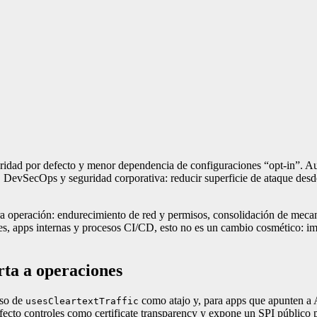
idad por defecto y menor dependencia de configuraciones “opt-in”. Aun
 DevSecOps y seguridad corporativa: reducir superficie de ataque desde 
ara operación: endurecimiento de red y permisos, consolidación de mec
s, apps internas y procesos CI/CD, esto no es un cambio cosmético: impl
ta a operaciones
uso de
como atajo y, para apps que apunten a A
usesCleartextTraffic
defecto controles como certificate transparency y expone un SPI públi