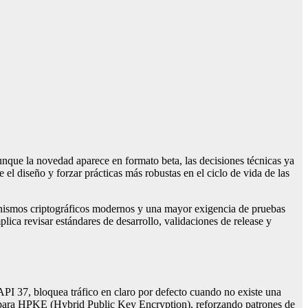
que la novedad aparece en formato beta, las decisiones técnicas ya
el diseño y forzar prácticas más robustas en el ciclo de vida de las
anismos criptográficos modernos y una mayor exigencia de pruebas
ica revisar estándares de desarrollo, validaciones de release y
PI 37, bloquea tráfico en claro por defecto cuando no existe una
co para HPKE (Hybrid Public Key Encryption), reforzando patrones de