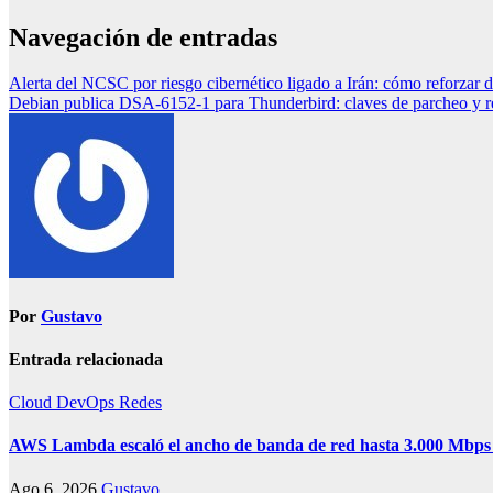
Navegación de entradas
Alerta del NCSC por riesgo cibernético ligado a Irán: cómo reforzar 
Debian publica DSA-6152-1 para Thunderbird: claves de parcheo y re
Por
Gustavo
Entrada relacionada
Cloud
DevOps
Redes
AWS Lambda escaló el ancho de banda de red hasta 3.000 Mbps
Ago 6, 2026
Gustavo