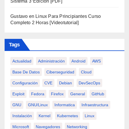
Sistema 3°Edición [PDF]
Gustavo
en
Linux Para Principiantes Curso
Completo 2 Horas [Videotutorial]
Tags
Actualidad
Administración
Android
AWS
Base De Datos
Ciberseguridad
Cloud
Configuración
CVE
Debian
DevSecOps
Exploit
Fedora
Firefox
General
GitHub
GNU
GNU/Linux
Informatica
Infraestructura
Instalación
Kernel
Kubernetes
Linux
Microsoft
Navegadores
Networking