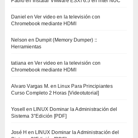
Pablo
en
Instalar VMware ESXi 6.5 en Intel NUC
Daniel
en
Ver video en la televisión con
Chromebook mediante HDMI
Nelson
en
Dumpit (Memory Dumper) ::
Herramientas
tatiana
en
Ver video en la televisión con
Chromebook mediante HDMI
Alvaro Vargas M.
en
Linux Para Principiantes
Curso Completo 2 Horas [Videotutorial]
Yosell
en
LINUX Dominar la Administración del
Sistema 3°Edición [PDF]
José H
en
LINUX Dominar la Administración del