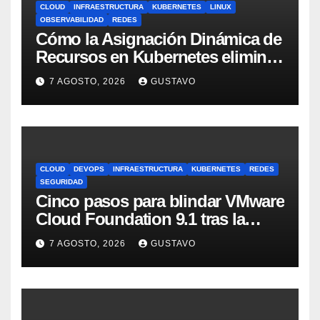
CLOUD
INFRAESTRUCTURA
KUBERNETES
LINUX
OBSERVABILIDAD
REDES
Cómo la Asignación Dinámica de
Recursos en Kubernetes elimina
el dolor con GPUs
7 AGOSTO, 2026
GUSTAVO
CLOUD
DEVOPS
INFRAESTRUCTURA
KUBERNETES
REDES
SEGURIDAD
Cinco pasos para blindar VMware
Cloud Foundation 9.1 tras la
actualización
7 AGOSTO, 2026
GUSTAVO