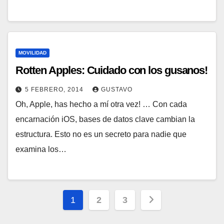
MOVILIDAD
Rotten Apples: Cuidado con los gusanos!
5 FEBRERO, 2014
GUSTAVO
Oh, Apple, has hecho a mí otra vez! … Con cada
encarnación iOS, bases de datos clave cambian la
estructura. Esto no es un secreto para nadie que
examina los…
Paginación
1
2
3
de