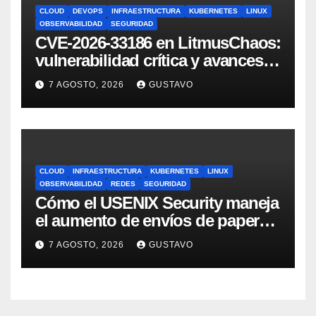
CLOUD
DEVOPS
INFRAESTRUCTURA
KUBERNETES
LINUX
OBSERVABILIDAD
SEGURIDAD
CVE-2026-33186 en LitmusChaos:
vulnerabilidad crítica y avances
del proyecto en 2026
7 AGOSTO, 2026
GUSTAVO
CLOUD
INFRAESTRUCTURA
KUBERNETES
LINUX
OBSERVABILIDAD
REDES
SEGURIDAD
Cómo el USENIX Security maneja
el aumento de envíos de papers
en la era IA
7 AGOSTO, 2026
GUSTAVO