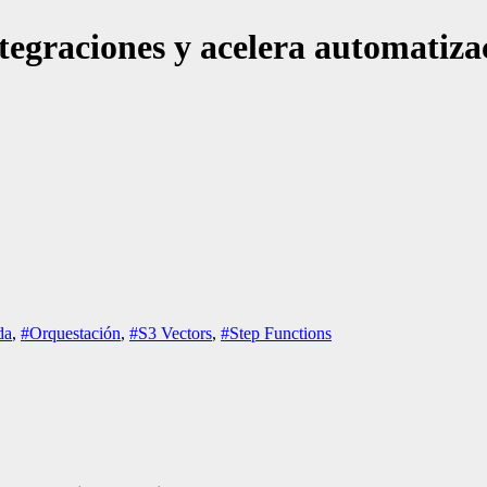
egraciones y acelera automatiza
da
,
#Orquestación
,
#S3 Vectors
,
#Step Functions