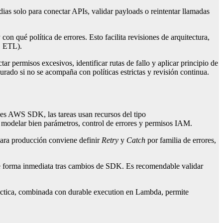
as solo para conectar APIs, validar payloads o reintentar llamadas
n qué política de errores. Esto facilita revisiones de arquitectura,
s, ETL).
ar permisos excesivos, identificar rutas de fallo y aplicar principio de
urado si no se acompaña con políticas estrictas y revisión continua.
nes AWS SDK, las tareas usan recursos del tipo
 a modelar bien parámetros, control de errores y permisos IAM.
Para producción conviene definir
Retry
y
Catch
por familia de errores,
de forma inmediata tras cambios de SDK. Es recomendable validar
áctica, combinada con durable execution en Lambda, permite