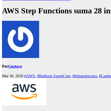
AWS Step Functions suma 28 int
Por
Gustavo
Mar 30, 2026
#AWS
,
#Bedrock AgentCore
,
#Infraestructura
,
#Lamb