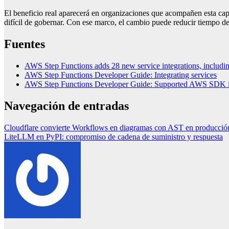
El beneficio real aparecerá en organizaciones que acompañen esta cap
difícil de gobernar. Con ese marco, el cambio puede reducir tiempo de
Fuentes
AWS Step Functions adds 28 new service integrations, inclu
AWS Step Functions Developer Guide: Integrating services
AWS Step Functions Developer Guide: Supported AWS SDK in
Navegación de entradas
Cloudflare convierte Workflows en diagramas con AST en producció
LiteLLM en PyPI: compromiso de cadena de suministro y respuesta