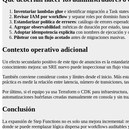
Inventariar lambdas glue
e identificar migración a Task states
Revisar IAM por workflow
y separar roles por dominio funci
Estandarizar política de errores
: catálogo de errores esperado
Agregar observabilidad
: métricas de duración por estado, tasa
Adoptar idempotencia explícita
con nombres de ejecución y c
Pilotear con un flujo acotado
antes de migraciones masivas.
Contexto operativo adicional
Un efecto secundario positivo de este tipo de anuncios es la estandar
conocimiento mejora: un SRE nuevo puede inspeccionar un flujo visual
También conviene considerar costos y límites desde el inicio. Más es
práctica es medir la relación entre latencia, número de transiciones, t
Por último, si el equipo ya usa Terraform o CDK para infraestructura, 
automatizaciones huérfanas creadas manualmente en consola y sin traz
Conclusión
La expansión de Step Functions no es solo una mejora incremental: re
donde se puede reemplazar lógica dispersa por workflows auditables y 