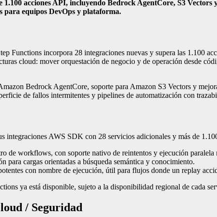
e 1.100 acciones API, incluyendo Bedrock AgentCore, S3 Vectors y
ias para equipos DevOps y plataforma.
p Functions incorpora 28 integraciones nuevas y supera las 1.100 accio
ecturas cloud: mover orquestación de negocio y de operación desde códi
on Amazon Bedrock AgentCore, soporte para Amazon S3 Vectors y mejor
icie de fallos intermitentes y pipelines de automatización con trazabi
s integraciones AWS SDK con 28 servicios adicionales y más de 1.100 a
tro de workflows, con soporte nativo de reintentos y ejecución paralel
ión para cargas orientadas a búsqueda semántica y conocimiento.
otentes con nombre de ejecución, útil para flujos donde un replay acci
ons ya está disponible, sujeto a la disponibilidad regional de cada ser
loud / Seguridad