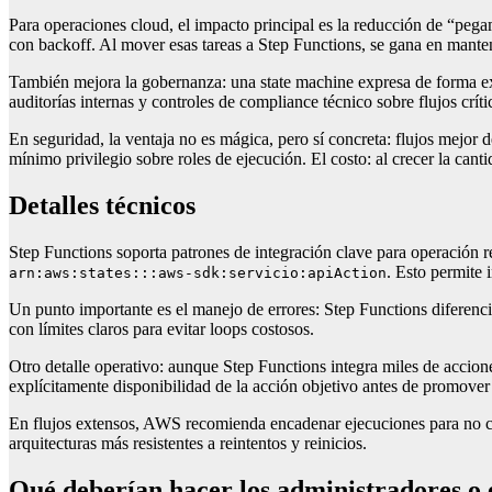
Para operaciones cloud, el impacto principal es la reducción de “peg
con backoff. Al mover esas tareas a Step Functions, se gana en manten
También mejora la gobernanza: una state machine expresa de forma explí
auditorías internas y controles de compliance técnico sobre flujos crít
En seguridad, la ventaja no es mágica, pero sí concreta: flujos mejor de
mínimo privilegio sobre roles de ejecución. El costo: al crecer la can
Detalles técnicos
Step Functions soporta patrones de integración clave para operación 
. Esto permite 
arn:aws:states:::aws-sdk:servicio:apiAction
Un punto importante es el manejo de errores: Step Functions diferenci
con límites claros para evitar loops costosos.
Otro detalle operativo: aunque Step Functions integra miles de acci
explícitamente disponibilidad de la acción objetivo antes de promove
En flujos extensos, AWS recomienda encadenar ejecuciones para no c
arquitecturas más resistentes a reintentos y reinicios.
Qué deberían hacer los administradores o 