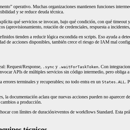
amento” operativo. Muchas organizaciones mantienen funciones intermedi
ibilidad y se reduce deuda técnica.
cita qué servicios se invocan, bajo qué condición, con qué timeout y co
icos (aprovisionamiento, rotación de credenciales, respuesta a incidente
finidos tienden a reducir lógica escondida en scripts. Eso ayuda a detect
tidad de acciones disponibles, también crece el riesgo de IAM mal config
real: Request/Response,
y
. Con integracio
.sync
.waitForTaskToken
invocar APIs de múltiples servicios sin código intermedio, pero obliga
a errores terminales y recuperables; no todo entra en un
. 
States.ALL
ones, la documentación aclara que nuevas acciones pueden no aparecer 
r cambios a producción.
hocar con límites de duración/eventos de workflows Standard. Esta pr
equipos técnicos