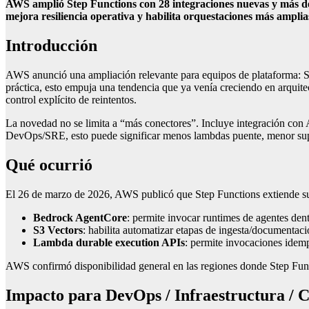
AWS amplió Step Functions con 28 integraciones nuevas y más d
mejora resiliencia operativa y habilita orquestaciones más ampl
Introducción
AWS anunció una ampliación relevante para equipos de plataforma: Ste
práctica, esto empuja una tendencia que ya venía creciendo en arquit
control explícito de reintentos.
La novedad no se limita a “más conectores”. Incluye integración c
DevOps/SRE, esto puede significar menos lambdas puente, menor superf
Qué ocurrió
El 26 de marzo de 2026, AWS publicó que Step Functions extiende su
Bedrock AgentCore
: permite invocar runtimes de agentes den
S3 Vectors
: habilita automatizar etapas de ingesta/documentac
Lambda durable execution APIs
: permite invocaciones idemp
AWS confirmó disponibilidad general en las regiones donde Step Functi
Impacto para DevOps / Infraestructura / C