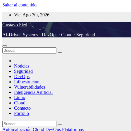
Saltar al contenido
Vie. Ago 7th, 2026
Gustavo Sied
AI-Driven Systems · DevOps · Cloud · Seguridad
Noticias
Seguridad
DevOps
Infraestructura
Vulnerabilidades
Inteligencia Artificial
Linux
Cloud
Contacto
Porfolio
Automatización
Cloud
DevOps
Plataformas