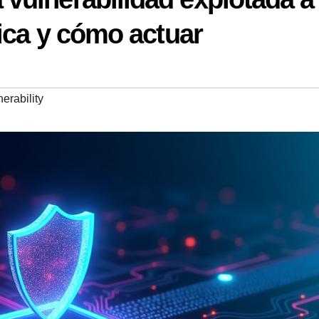
ica y cómo actuar
erability