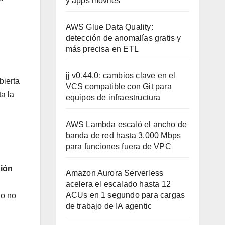
y apps móviles
AWS Glue Data Quality:
detección de anomalías gratis y
más precisa en ETL
jj v0.44.0: cambios clave en el
bierta
VCS compatible con Git para
a la
equipos de infraestructura
AWS Lambda escaló el ancho de
banda de red hasta 3.000 Mbps
para funciones fuera de VPC
ción
Amazon Aurora Serverless
acelera el escalado hasta 12
ACUs en 1 segundo para cargas
do no
de trabajo de IA agentic