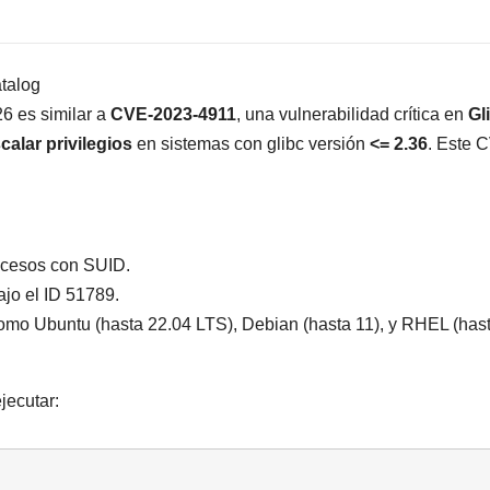
atalog
 es similar a
CVE-2023-4911
, una vulnerabilidad crítica en
Gl
calar privilegios
en sistemas con glibc versión
<= 2.36
. Este 
rocesos con SUID.
jo el ID 51789.
como Ubuntu (hasta 22.04 LTS), Debian (hasta 11), y RHEL (has
jecutar: