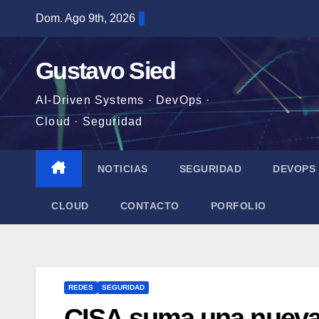
Saltar
Dom. Ago 9th, 2026
al
contenido
Gustavo Sied
AI-Driven Systems · DevOps ·
Cloud · Seguridad
NOTICIAS
SEGURIDAD
DEVOPS
CLOUD
CONTACTO
PORFOLIO
REDES
SEGURIDAD
CISA suma una nueva 