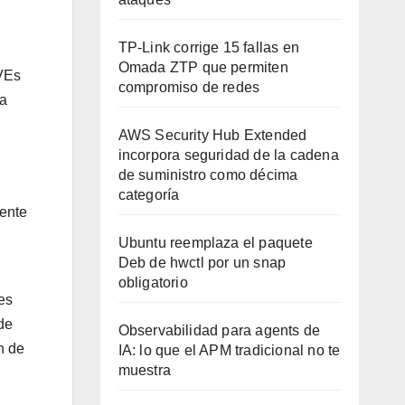
.
TP-Link corrige 15 fallas en
Omada ZTP que permiten
CVEs
compromiso de redes
 a
AWS Security Hub Extended
incorpora seguridad de la cadena
de suministro como décima
categoría
mente
Ubuntu reemplaza el paquete
Deb de hwctl por un snap
obligatorio
es
de
Observabilidad para agents de
n de
IA: lo que el APM tradicional no te
muestra