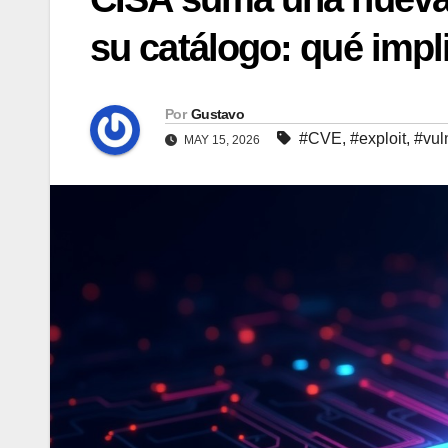
su catálogo: qué impl
Por
Gustavo
#CVE
,
#exploit
,
#vuln
MAY 15, 2026