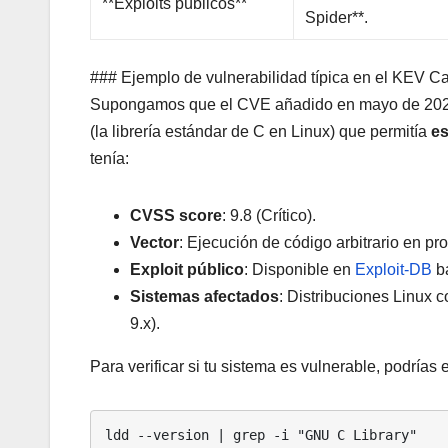
**Exploits públicos**
Spider**.
### Ejemplo de vulnerabilidad típica en el KEV C
Supongamos que el CVE añadido en mayo de 2026
(la librería estándar de C en Linux) que permitía
es
tenía:
CVSS score
: 9.8 (Crítico).
Vector
: Ejecución de código arbitrario en p
Exploit público
: Disponible en
Exploit-DB
ba
Sistemas afectados
: Distribuciones Linux 
9.x).
Para verificar si tu sistema es vulnerable, podrías e
ldd --version | grep -i "GNU C Library"