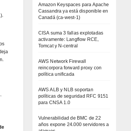
Amazon Keyspaces para Apache
Cassandra ya está disponible en
).
Canadá (ca-west-1)
CISA suma 3 fallas explotadas
activamente: Langflow RCE,
cos
Tomcat y N-central
deja
n.
AWS Network Firewall
reincorpora forward proxy con
política unificada
AWS ALB y NLB soportan
s
.
políticas de seguridad RFC 9151
para CNSA 1.0
Vulnerabilidad de BMC de 22
años expone 24.000 servidores a
de
ataques