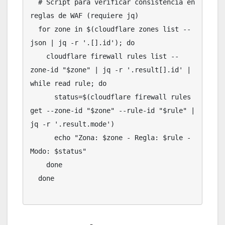
  # Script para verificar consistencia en 
reglas de WAF (requiere jq)

  for zone in $(cloudflare zones list --
json | jq -r '.[].id'); do

    cloudflare firewall rules list --
zone-id "$zone" | jq -r '.result[].id' | 
while read rule; do

      status=$(cloudflare firewall rules 
get --zone-id "$zone" --rule-id "$rule" | 
jq -r '.result.mode')

      echo "Zona: $zone - Regla: $rule - 
Modo: $status"

    done

  done
