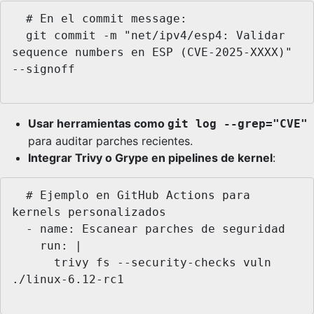
  # En el commit message:

  git commit -m "net/ipv4/esp4: Validar 
sequence numbers en ESP (CVE-2025-XXXX)" 
--signoff

Usar herramientas como
git log --grep="CVE"
para auditar parches recientes.
Integrar Trivy o Grype en pipelines de kernel
:
  # Ejemplo en GitHub Actions para 
kernels personalizados

  - name: Escanear parches de seguridad

    run: |

      trivy fs --security-checks vuln 
./linux-6.12-rc1
