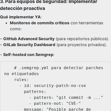
3. Para equipos de Seguridad: Implementar
detección proactiva
Qué implementar YA
:
Monitoreo de commits críticos
con herramientas
como:
–
GitHub Advanced Security
(para repositorios públicos).
–
GitLab Security Dashboard
(para proyectos privados).
–
Self-hosted con Semgrep
:
    # .semgrep.yml para detectar parches 
no etiquetados

    rules:

      - id: security-patch-no-cve

        patterns:

          - pattern: "git commit -m ..."

          - pattern-not: "CVE-"

        message: "Posible parche de 