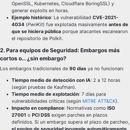
OpenSSL, Kubernetes, Cloudflare BoringSSL) y
generar exploits en horas.
Ejemplo histórico
: La vulnerabilidad
CVE-2021-
4034
(
PwnKit
) fue explotada masivamente
antes de
que se hiciera pública
porque atacantes escanearon
el repositorio de Polkit.
2. Para equipos de Seguridad: Embargos más
cortos o… ¿sin embargo?
Los embargos tradicionales de
90 días
ya no funcionan:
Tiempo medio de detección con IA
: 2 a 12 horas
(según pruebas de Kaufman).
Tiempo medio de explotación
: 7 días para
vulnerabilidades críticas (según
MITRE ATT&CK
).
Impacto en compliance
: Normativas como
ISO
27001
o
PCI DSS
exigen parches en plazos
definidos. Si un embargo supera el plazo de parcheo,
el equipo de seguridad incumple automáticamente
.