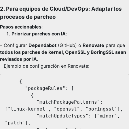
2. Para equipos de Cloud/DevOps: Adaptar los
procesos de parcheo
Pasos accionables
:
Priorizar parches con IA
:
– Configurar
Dependabot
(GitHub) o
Renovate
para que
todos los parches de kernel, OpenSSL y BoringSSL sean
revisados por IA
.
– Ejemplo de configuración en Renovate:
     {

       "packageRules": [

         {

           "matchPackagePatterns": 
["linux-kernel", "openssl", "boringssl"],

           "matchUpdateTypes": ["minor", 
"patch"],
