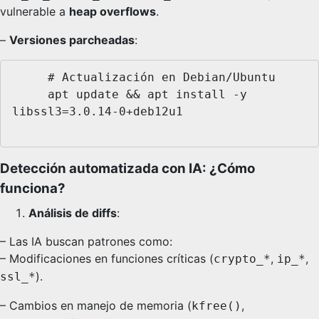
vulnerable a
heap overflows
.
–
Versiones parcheadas
:
     # Actualización en Debian/Ubuntu

     apt update && apt install -y 
libssl3=3.0.14-0+deb12u1

Detección automatizada con IA: ¿Cómo
funciona?
Análisis de diffs
:
– Las IA buscan patrones como:
– Modificaciones en funciones críticas (
,
,
crypto_*
ip_*
).
ssl_*
– Cambios en manejo de memoria (
,
kfree()