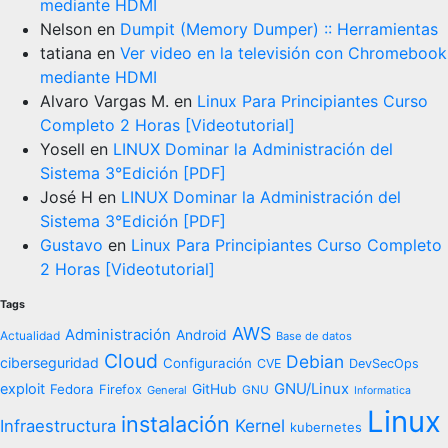
mediante HDMI
Nelson
en
Dumpit (Memory Dumper) :: Herramientas
tatiana
en
Ver video en la televisión con Chromebook
mediante HDMI
Alvaro Vargas M.
en
Linux Para Principiantes Curso
Completo 2 Horas [Videotutorial]
Yosell
en
LINUX Dominar la Administración del
Sistema 3°Edición [PDF]
José H
en
LINUX Dominar la Administración del
Sistema 3°Edición [PDF]
Gustavo
en
Linux Para Principiantes Curso Completo
2 Horas [Videotutorial]
Tags
AWS
Administración
Android
Actualidad
Base de datos
Cloud
Debian
ciberseguridad
Configuración
CVE
DevSecOps
exploit
GNU/Linux
Fedora
GitHub
Firefox
General
GNU
Informatica
Linux
instalación
Kernel
Infraestructura
kubernetes