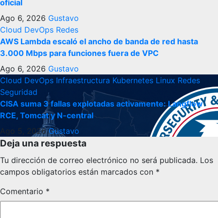
oficial
Ago 6, 2026
Gustavo
Cloud
DevOps
Redes
AWS Lambda escaló el ancho de banda de red hasta
3.000 Mbps para funciones fuera de VPC
Ago 6, 2026
Gustavo
Cloud
DevOps
Infraestructura
Kubernetes
Linux
Redes
Seguridad
CISA suma 3 fallas explotadas activamente: Langflow
RCE, Tomcat y N-central
Ago 5, 2026
Gustavo
Deja una respuesta
Tu dirección de correo electrónico no será publicada.
Los
campos obligatorios están marcados con
*
Comentario
*