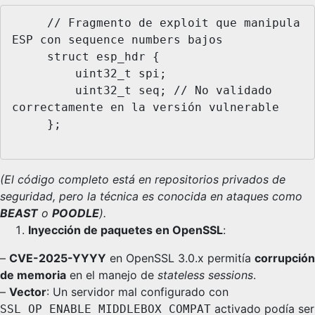
     // Fragmento de exploit que manipula 
ESP con sequence numbers bajos

     struct esp_hdr {

         uint32_t spi;

         uint32_t seq; // No validado 
correctamente en la versión vulnerable

     };

(El código completo está en repositorios privados de
seguridad, pero la técnica es conocida en ataques como
BEAST
o
POODLE
).
Inyección de paquetes en OpenSSL
:
–
CVE-2025-YYYY
en OpenSSL 3.0.x permitía
corrupción
de memoria
en el manejo de
stateless sessions
.
–
Vector
: Un servidor mal configurado con
activado podía ser
SSL_OP_ENABLE_MIDDLEBOX_COMPAT