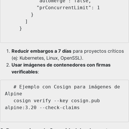
           "automerge": false,

           "prConcurrentLimit": 1

         }

       ]

     }

Reducir embargos a 7 días
para proyectos críticos
(ej: Kubernetes, Linux, OpenSSL).
Usar imágenes de contenedores con firmas
verificables
:
   # Ejemplo con Cosign para imágenes de 
Alpine

   cosign verify --key cosign.pub 
alpine:3.20 --check-claims
