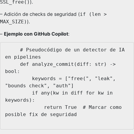
).
SSL_free()
– Adición de checks de seguridad (
if (len >
).
MAX_SIZE)
–
Ejemplo con GitHub Copilot
:
     # Pseudocódigo de un detector de IA 
en pipelines

     def analyze_commit(diff: str) -> 
bool:

         keywords = ["free(", "leak", 
"bounds check", "auth"]

         if any(kw in diff for kw in 
keywords):

             return True  # Marcar como 
posible fix de seguridad
