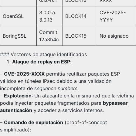
6.12-rc1
BLOCK13
XXXX
3.0.0 a
CVE-2025-
OpenSSL
BLOCK14
3.0.13
YYYY
Commit
BoringSSL
BLOCK15
No asignado
12a3b4c
### Vectores de ataque identificados
Ataque de replay en ESP
:
–
CVE-2025-XXXX
permitía reutilizar paquetes ESP
válidos en túneles IPsec debido a una validación
incompleta de
sequence numbers
.
–
Explotación
: Un atacante en la misma red que la víctima
podía inyectar paquetes fragmentados para
bypassear
autenticación
y acceder a servicios internos.
–
Comando de explotación
(proof-of-concept
simplificado):