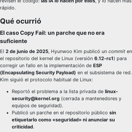
revisen el código:
las IA lo hacen por ellos
, y lo hacen más
rápido.
Qué ocurrió
El caso Copy Fail: un parche que no era
suficiente
El
2 de junio de 2025
, Hyunwoo Kim publicó un
commit
en
el repositorio del kernel de Linux (versión
6.12-rc1
) para
corregir un fallo en la implementación de
ESP
(Encapsulating Security Payload)
en el subsistema de red.
Kim siguió el protocolo habitual de Linux:
Reportó el problema a la lista privada de
linux-
security@kernel.org
(cerrada a mantenedores y
equipos de seguridad).
Publicó un parche en el repositorio público
sin
etiquetarlo como «seguridad» ni anunciar su
criticidad
.