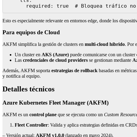
    tls:

      required: true  # Bloquea tráfico
Esto es especialmente relevante en entornos edge, donde los dispositi
Para equipos de Cloud
AKFM simplifica la gestión de clusters en
multi-cloud híbrido
. Por 
Un cluster en
AKS (Azure)
puede comunicarse con un cluster
Las
credenciales de cloud providers
se gestionan mediante
Az
Además, AKFM soporta
estrategias de rollback
basadas en métricas
y notifica al equipo.
Detalles técnicos
Azure Kubernetes Fleet Manager (AKFM)
AKFM es un
control plane
que se ejecuta como un
Custom Resource
Fleet Controller
: Valida y aplica estrategias definidas en CR
– Versión actual:
AKFM v1.0.0
(lanzado en mayo 2024).