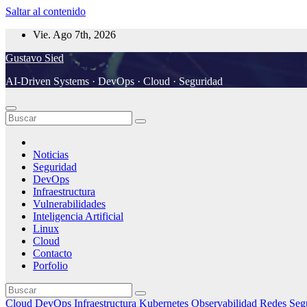
Saltar al contenido
Vie. Ago 7th, 2026
Gustavo Sied
AI-Driven Systems · DevOps · Cloud · Seguridad
Noticias
Seguridad
DevOps
Infraestructura
Vulnerabilidades
Inteligencia Artificial
Linux
Cloud
Contacto
Porfolio
Cloud
DevOps
Infraestructura
Kubernetes
Observabilidad
Redes
Seg