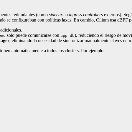
ponentes redundantes (como
sidecars
o
ingress controllers
externos). Seg
do se configuraban con políticas laxas. En cambio, Cilium usa eBPF p
 adicionales.
solo puede comunicarse con
), reduciendo el riesgo de movi
end
app=db
nager
, eliminando la necesidad de sincronizar manualmente claves en mú
iquen automáticamente a todos los clusters. Por ejemplo: