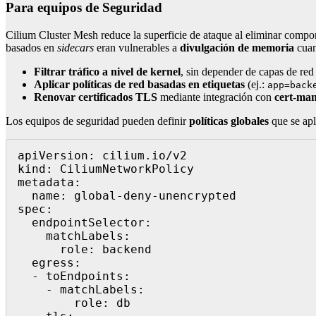
Para equipos de Seguridad
Cilium Cluster Mesh reduce la superficie de ataque al eliminar com
basados en
sidecars
eran vulnerables a
divulgación de memoria
cuan
Filtrar tráfico a nivel de kernel
, sin depender de capas de red
Aplicar políticas de red basadas en etiquetas
(ej.:
app=back
Renovar certificados TLS
mediante integración con
cert-ma
Los equipos de seguridad pueden definir
políticas globales
que se apl
apiVersion: cilium.io/v2

kind: CiliumNetworkPolicy

metadata:

  name: global-deny-unencrypted

spec:

  endpointSelector:

    matchLabels:

      role: backend

  egress:

  - toEndpoints:

    - matchLabels:

        role: db
