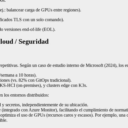
os:
(ej.: balancear carga de GPUs entre regiones).
rtificados TLS con un solo comando).
do versiones end-of-life (EOL).
loud / Seguridad
repetitivas. Según un caso de estudio interno de Microsoft (2024), lo
s/semana a 10 horas).
ciones (vs. 82% con GitOps tradicional).
KS-HCI (on-premises), y clusters edge con K3s.
n los entornos distribuidos:
ed y secretos, independientemente de su ubicación.
 (integrado con Azure Monitor), facilitando el cumplimiento de norma
e optimiza el uso de GPUs (recursos caros y escasos). Por ejemplo, una
ible.