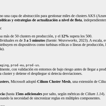
o una capa de abstracción para gestionar miles de clusters AKS (Azure
olíticas y estrategias de actualización a nivel de flota
, independiente
a:
a más de 50 clusters en producción, y el
12%
supera los 500.
dividuales es de
3 a 5 minutos
(fuente:
Weaveworks
, 2023). A escala, e
stribuyen en dispositivos como turbinas eólicas o líneas de producción, 
da).
,
,
.
aging
prod-eu
prod-us
almente, con validación en entornos de bajo riesgo antes de llegar a prod
a cluster y detiene el despliegue si detecta desviaciones.
usters
, Microsoft adoptó
Cilium Cluster Mesh
, una extensión de Cil
cia
(hasta
15ms adicionales
por salto, según métricas de
Cilium 1.14
).
minando la necesidad de sincronizar reglas en múltiples componentes.