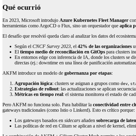
Qué ocurrió
En 2023, Microsoft introdujo
Azure Kubernetes Fleet Manager
com
herramientas como ArgoCD o Flux, sino un orquestador que
aplica p
El desafío que resolvió queda claro al analizar los datos del ecosistem
Según el
CNCF Survey 2023
, el
42% de las organizaciones
us
El
tiempo medio de reconciliación en GitOps
para clusters in
En entornos edge con inferencia de IA, donde los clusters se di
directas (ej.: downtime en una línea de panificación automatiza
AKFM introduce un modelo de
gobernanza por etapas
:
Agrupación lógica
: clusters se asignan a grupos como
,
dev
st
Estrategias de rollout
: las actualizaciones se aplican secuenci
Métricas en tiempo real
: el sistema monitorea el estado de cad
Pero AKFM no funciona solo. Para habilitar la
conectividad entre cl
gateways tradicionales (como Istio o Linkerd). Esto es crítico porque:
Los gateways basados en
sidecars
añaden
sobrecarga de laten
Las políticas de red en Cilium se aplican a nivel de kernel, eli