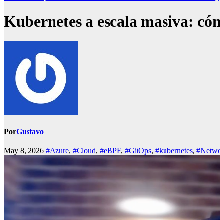
Kubernetes a escala masiva: cóm
Por
Gustavo
May 8, 2026
#Azure
,
#Cloud
,
#eBPF
,
#GitOps
,
#kubernetes
,
#Netwo