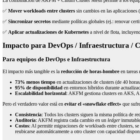
La combinación de AKFM + Cilium Cluster Mesh permite a los equip
✅
Mover workloads entre clusters
sin cambios en las aplicaciones 
✅
Sincronizar secretos
mediante políticas globales (ej.: renovar ce
✅
Aplicar actualizaciones de Kubernetes
a nivel de flota, incluyen
Impacto para DevOps / Infraestructura / C
Para equipos de DevOps e Infraestructura
El impacto más tangible es la
reducción de horas-hombre
en tareas 
73% menos tiempo
en actualizaciones de clusters (de 40 hora
95% de disponibilidad
en entornos híbridos durante actualiza
Escalabilidad horizontal
: AKFM gestiona clusters en AKS, A
Pero el verdadero valor está en
evitar el «snowflake effect»
que sufre
Consistencia
: Todos los clusters siguen la misma política de r
Auditoría
: AKFM registra cada cambio en un
ledger
inmutable
Costos
: Al permitir migraciones de workloads entre clusters, s
reubicarse automáticamente a otro cluster con capacidad dispon