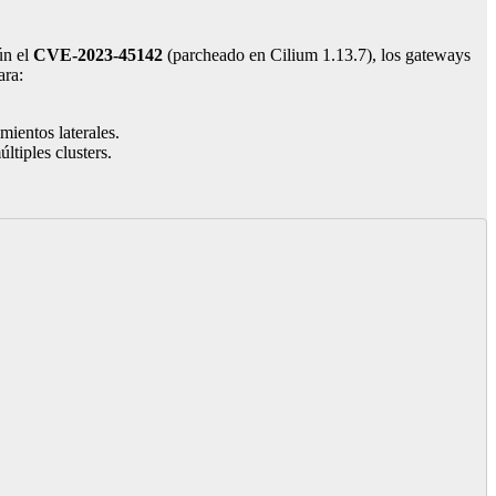
ún el
CVE-2023-45142
(parcheado en Cilium 1.13.7), los gateways
ara:
mientos laterales.
ltiples clusters.