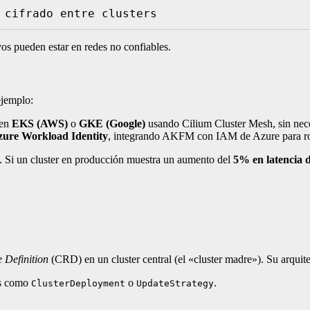
 no cifrado entre clusters
vos pueden estar en redes no confiables.
ejemplo:
 en
EKS (AWS)
o
GKE (Google)
usando Cilium Cluster Mesh, sin ne
ure Workload Identity
, integrando AKFM con IAM de Azure para ro
. Si un cluster en producción muestra un aumento del
5% en latencia 
 Definition
(CRD) en un cluster central (el «cluster madre»). Su arquite
Ds como
o
.
ClusterDeployment
UpdateStrategy