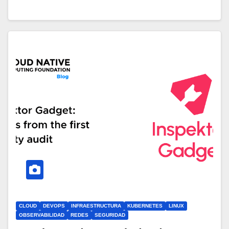
macOS, y procedimientos para rotación
de credenciales críticas.
CLOUD
DEVOPS
INFRAESTRUCTURA
KUBERNETES
LINUX
OBSERVABILIDAD
REDES
SEGURIDAD