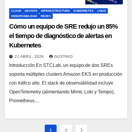
CLOUD
DEVOPS
INFRAESTRUCTURA
KUBERNETES
LINUX
OBSERVABILIDAD
REDES
Cómo un equipo de SRE redujo un 85%
el tiempo de diagnóstico de alertas en
Kubernetes
21 ABRIL, 2026
GUSTAVO
Introducción En STCLab, un equipo de dos SREs
soporta múltiples clusters Amazon EKS en producción
con tráfico alto. El stack de observabilidad incluye
OpenTelemetry (alimentando Mimir, Loki y Tempo),
Prometheus…
Paginación
1
2