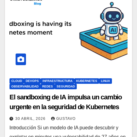
CLOUD
DEVOPS
INFRAESTRUCTURA
KUBERNETES
LINUX
OBSERVABILIDAD
REDES
SEGURIDAD
El sandboxing de IA impulsa un cambio
urgente en la seguridad de Kubernetes
30 ABRIL, 2026
GUSTAVO
Introducción Si un modelo de IA puede descubrir y
explotar en minutos una vulnerabilidad de 27 años en