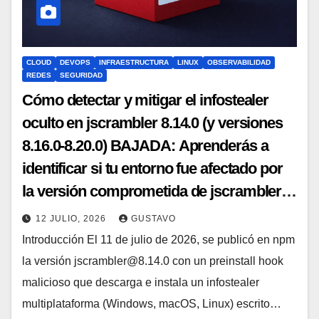
CLOUD
DEVOPS
INFRAESTRUCTURA
LINUX
OBSERVABILIDAD
REDES
SEGURIDAD
Cómo detectar y mitigar el infostealer
oculto en jscrambler 8.14.0 (y versiones
8.16.0-8.20.0) BAJADA: Aprenderás a
identificar si tu entorno fue afectado por
la versión comprometida de jscrambler
8.14.0 y posteriores, desplegar medidas
12 JULIO, 2026
GUSTAVO
de contención inmediatas, y aplicar
Introducción El 11 de julio de 2026, se publicó en npm
controles preventivos para evitar futuras
la versión
jscrambler@8.14.0
con un preinstall hook
infecciones. Incluye comandos exactos
malicioso que descarga e instala un infostealer
para auditoría en Linux, Windows y
multiplataforma (Windows, macOS, Linux) escrito…