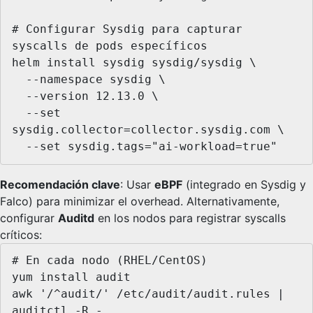
# Configurar Sysdig para capturar 
syscalls de pods específicos

helm install sysdig sysdig/sysdig \

  --namespace sysdig \

  --version 12.13.0 \

  --set 
sysdig.collector=collector.sysdig.com \

  --set sysdig.tags="ai-workload=true"
Recomendación clave
: Usar
eBPF
(integrado en Sysdig y
Falco) para minimizar el overhead. Alternativamente,
configurar
Auditd
en los nodos para registrar syscalls
críticos:
# En cada nodo (RHEL/CentOS)

yum install audit

awk '/^audit/' /etc/audit/audit.rules | 
auditctl -R -
