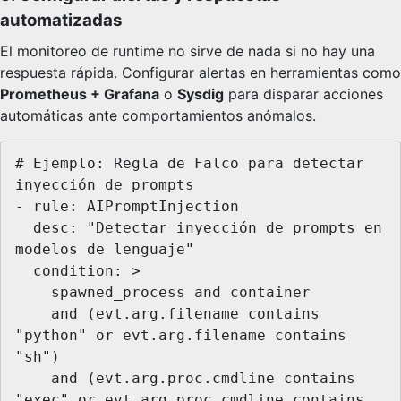
automatizadas
El monitoreo de runtime no sirve de nada si no hay una
respuesta rápida. Configurar alertas en herramientas como
Prometheus + Grafana
o
Sysdig
para disparar acciones
automáticas ante comportamientos anómalos.
# Ejemplo: Regla de Falco para detectar 
inyección de prompts

- rule: AIPromptInjection

  desc: "Detectar inyección de prompts en 
modelos de lenguaje"

  condition: >

    spawned_process and container

    and (evt.arg.filename contains 
"python" or evt.arg.filename contains 
"sh")

    and (evt.arg.proc.cmdline contains 
"exec" or evt.arg.proc.cmdline contains 