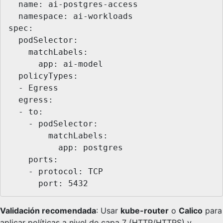
  name: ai-postgres-access

  namespace: ai-workloads

spec:

  podSelector:

    matchLabels:

      app: ai-model

  policyTypes:

  - Egress

  egress:

  - to:

    - podSelector:

        matchLabels:

          app: postgres

    ports:

    - protocol: TCP

      port: 5432
Validación recomendada
: Usar
kube-router
o
Calico
para
aplicar políticas a nivel de capa 7 (HTTP/HTTPS) y