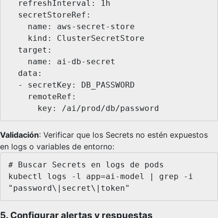
  refreshInterval: 1h

  secretStoreRef:

    name: aws-secret-store

    kind: ClusterSecretStore

  target:

    name: ai-db-secret

  data:

  - secretKey: DB_PASSWORD

    remoteRef:

      key: /ai/prod/db/password
Validación
: Verificar que los Secrets no estén expuestos
en logs o variables de entorno:
# Buscar Secrets en logs de pods

kubectl logs -l app=ai-model | grep -i 
"password\|secret\|token"
5. Configurar alertas y respuestas