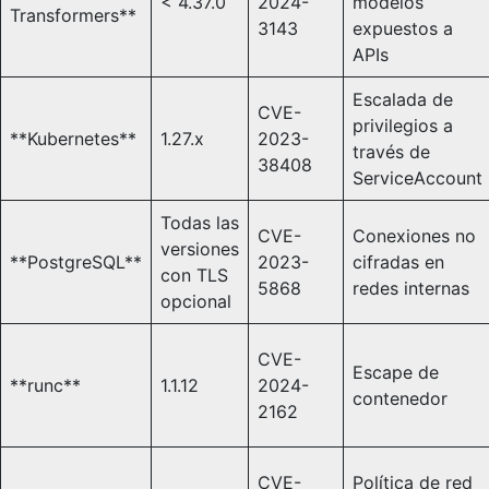
< 4.37.0
2024-
modelos
Transformers**
3143
expuestos a
APIs
Escalada de
CVE-
privilegios a
**Kubernetes**
1.27.x
2023-
través de
38408
ServiceAccount
Todas las
CVE-
Conexiones no
versiones
**PostgreSQL**
2023-
cifradas en
con TLS
5868
redes internas
opcional
CVE-
Escape de
**runc**
1.1.12
2024-
contenedor
2162
CVE-
Política de red