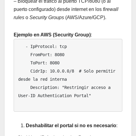
– Bloquear el tráfico al puerto TCP/8080 (o al
puerto configurado) desde internet en los
firewall
rules
o
Security Groups
(AWS/Azure/GCP).
Ejemplo en AWS (Security Group)
:
   - IpProtocol: tcp

     FromPort: 8080

     ToPort: 8080

     CidrIp: 10.0.0.0/8  # Solo permitir 
desde la red interna

     Description: "Restringir acceso a 
User-ID Authentication Portal"

Deshabilitar el portal si no es necesario
: