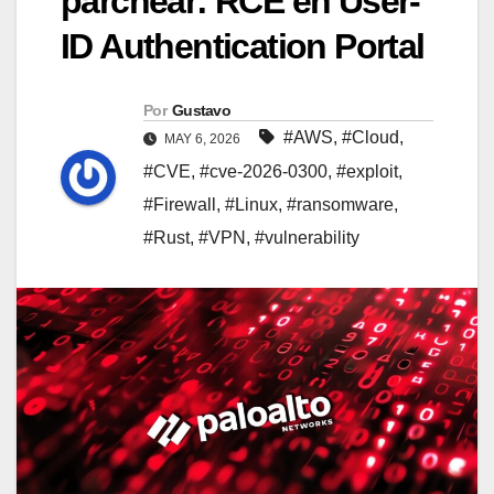
parchear: RCE en User-
ID Authentication Portal
Por
Gustavo
#AWS
,
#Cloud
,
MAY 6, 2026
#CVE
,
#cve-2026-0300
,
#exploit
,
#Firewall
,
#Linux
,
#ransomware
,
#Rust
,
#VPN
,
#vulnerability