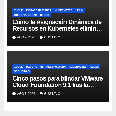
CLOUD
INFRAESTRUCTURA
KUBERNETES
LINUX
OBSERVABILIDAD
REDES
Cómo la Asignación Dinámica de
Recursos en Kubernetes elimina
el dolor con GPUs
AGO 7, 2026
GUSTAVO
CLOUD
DEVOPS
INFRAESTRUCTURA
KUBERNETES
REDES
SEGURIDAD
Cinco pasos para blindar VMware
Cloud Foundation 9.1 tras la
actualización
AGO 7, 2026
GUSTAVO