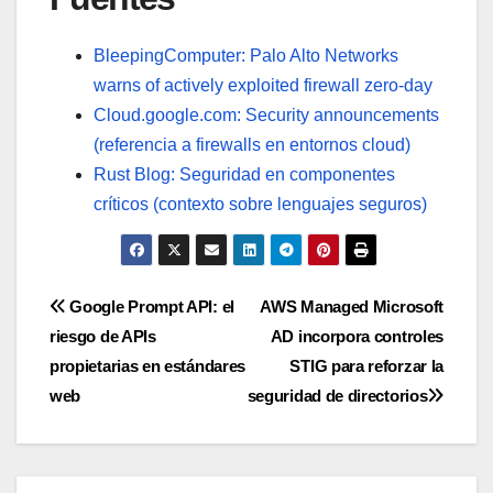
BleepingComputer: Palo Alto Networks
warns of actively exploited firewall zero-day
Cloud.google.com: Security announcements
(referencia a firewalls en entornos cloud)
Rust Blog: Seguridad en componentes
críticos (contexto sobre lenguajes seguros)
Navegación
Google Prompt API: el
AWS Managed Microsoft
riesgo de APIs
AD incorpora controles
de
propietarias en estándares
STIG para reforzar la
entradas
web
seguridad de directorios