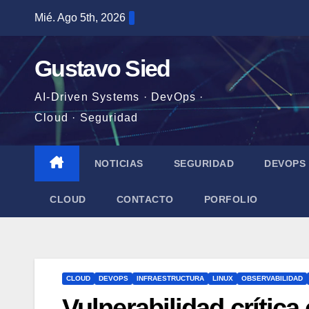
Saltar
Mié. Ago 5th, 2026
al
contenido
Gustavo Sied
AI-Driven Systems · DevOps ·
Cloud · Seguridad
NOTICIAS
SEGURIDAD
DEVOPS
CLOUD
CONTACTO
PORFOLIO
CLOUD
DEVOPS
INFRAESTRUCTURA
LINUX
OBSERVABILIDAD
Vulnerabilidad crítica