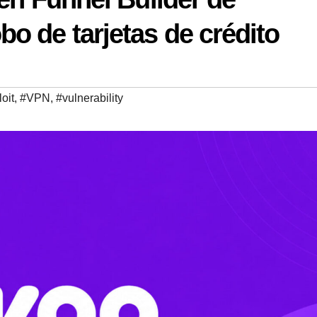
o de tarjetas de crédito
oit
,
#VPN
,
#vulnerability