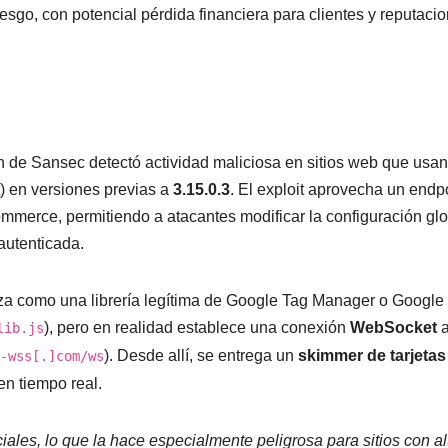
esgo, con potencial pérdida financiera para clientes y reputacio
n de Sansec detectó actividad maliciosa en sitios web que usan
) en versiones previas a
3.15.0.3
. El exploit aprovecha un endp
merce, permitiendo a atacantes modificar la configuración glo
autenticada.
raza como una librería legítima de Google Tag Manager o Google
), pero en realidad establece una conexión
WebSocket
a
lib.js
). Desde allí, se entrega un
skimmer de tarjetas
-wss[.]com/ws
n tiempo real.
ales, lo que la hace especialmente peligrosa para sitios con al