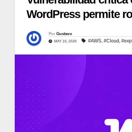
WordPress permite rob
Por
Gustavo
#AWS
,
#Cloud
,
#expl
MAY 16, 2026