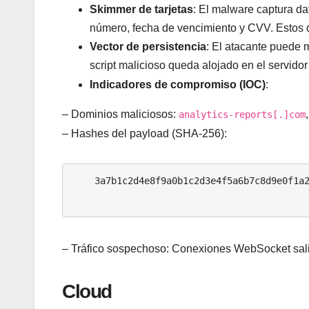
Skimmer de tarjetas
: El malware captura da
número, fecha de vencimiento y CVV. Estos
Vector de persistencia
: El atacante puede 
script malicioso queda alojado en el servidor
Indicadores de compromiso (IOC)
:
– Dominios maliciosos:
analytics-reports[.]com
– Hashes del payload (SHA-256):
    3a7b1c2d4e8f9a0b1c2d3e4f5a6b7c8d9e0f1a2b3c4d5e6f7a8b9c0d1e2f

– Tráfico sospechoso: Conexiones WebSocket sali
Cloud