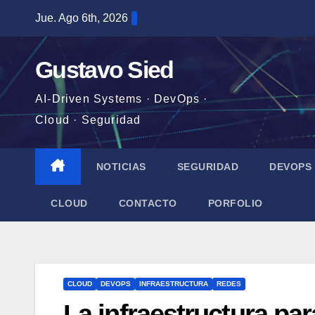
Saltar
Jue. Ago 6th, 2026
al
contenido
Gustavo Sied
AI-Driven Systems · DevOps ·
Cloud · Seguridad
NOTICIAS
SEGURIDAD
DEVOPS
CLOUD
CONTACTO
PORFOLIO
CLOUD
DEVOPS
INFRAESTRUCTURA
REDES
La infraestructura pa