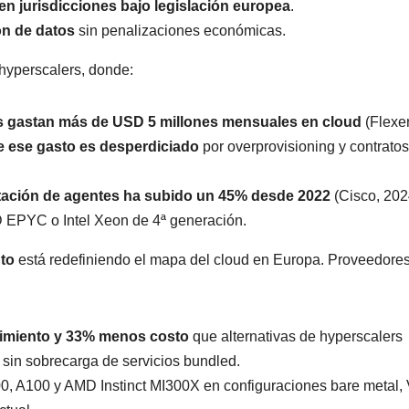
en jurisdicciones bajo legislación europea
.
ón de datos
sin penalizaciones económicas.
hyperscalers, donde:
 gastan más de USD 5 millones mensuales en cloud
(Flexe
e ese gasto es desperdiciado
por overprovisioning y contratos
tación de agentes ha subido un 45% desde 2022
(Cisco, 202
 EPYC o Intel Xeon de 4ª generación.
nto
está redefiniendo el mapa del cloud en Europa. Proveedore
imiento y 33% menos costo
que alternativas de hyperscalers
 sin sobrecarga de servicios bundled.
0, A100 y AMD Instinct MI300X en configuraciones bare metal,