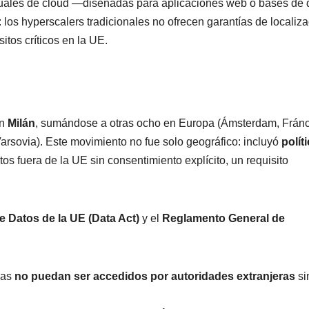
ctuales de cloud —diseñadas para aplicaciones web o bases de 
los hyperscalers tradicionales no ofrecen garantías de localiz
sitos críticos en la UE.
en
Milán
, sumándose a otras ocho en Europa (Ámsterdam, Fráncf
arsovia). Este movimiento no fue solo geográfico: incluyó
polít
os fuera de la UE sin consentimiento explícito, un requisito
e Datos de la UE (Data Act)
y el
Reglamento General de
eas
no puedan ser accedidos por autoridades extranjeras
si