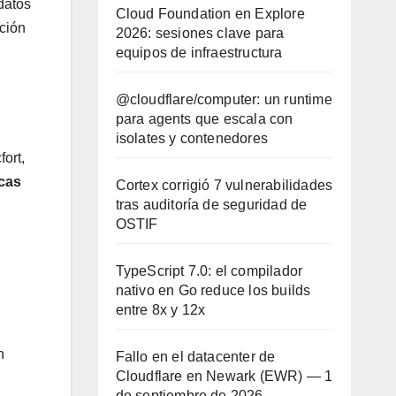
datos
Cloud Foundation en Explore
ación
2026: sesiones clave para
equipos de infraestructura
@cloudflare/computer: un runtime
para agents que escala con
isolates y contenedores
ort,
icas
Cortex corrigió 7 vulnerabilidades
tras auditoría de seguridad de
OSTIF
TypeScript 7.0: el compilador
nativo en Go reduce los builds
entre 8x y 12x
n
Fallo en el datacenter de
Cloudflare en Newark (EWR) — 1
de septiembre de 2026