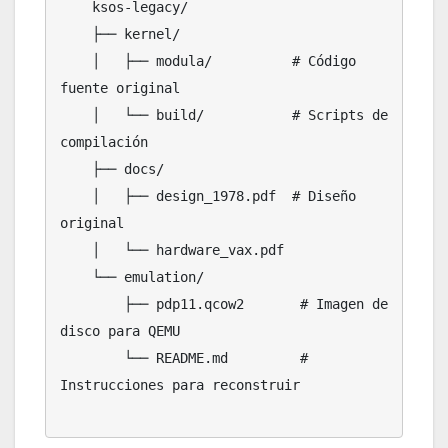
    ksos-legacy/

    ├── kernel/

    │   ├── modula/          # Código 
fuente original

    │   └── build/           # Scripts de 
compilación

    ├── docs/

    │   ├── design_1978.pdf  # Diseño 
original

    │   └── hardware_vax.pdf

    └── emulation/

        ├── pdp11.qcow2       # Imagen de 
disco para QEMU

        └── README.md         # 
Instrucciones para reconstruir
