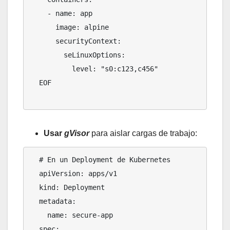
    - name: app

      image: alpine

      securityContext:

        seLinuxOptions:

          level: "s0:c123,c456"

  EOF

Usar
gVisor
para aislar cargas de trabajo:
  # En un Deployment de Kubernetes

  apiVersion: apps/v1

  kind: Deployment

  metadata:

    name: secure-app

  spec:
