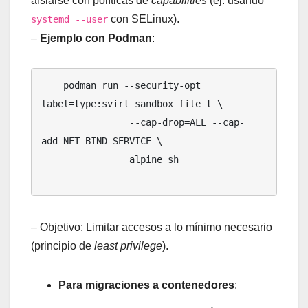
aislarse con políticas de
capabilities
(ej. usando
con SELinux).
systemd --user
–
Ejemplo con Podman
:
    podman run --security-opt 
label=type:svirt_sandbox_file_t \

                --cap-drop=ALL --cap-
add=NET_BIND_SERVICE \

                alpine sh

– Objetivo: Limitar accesos a lo mínimo necesario
(principio de
least privilege
).
Para migraciones a contenedores
: