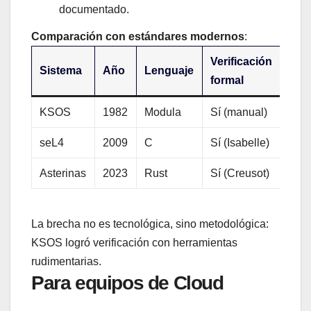
documentado.
Comparación con estándares modernos
:
Verificación
Pro
Sistema
Año
Lenguaje
formal
real
KSOS
1982
Modula
Sí (manual)
Sí
seL4
2009
C
Sí (Isabelle)
Sí
Asterinas
2023
Rust
Sí (Creusot)
Expe
La brecha no es tecnológica, sino metodológica:
KSOS logró verificación con herramientas
rudimentarias.
Para equipos de Cloud