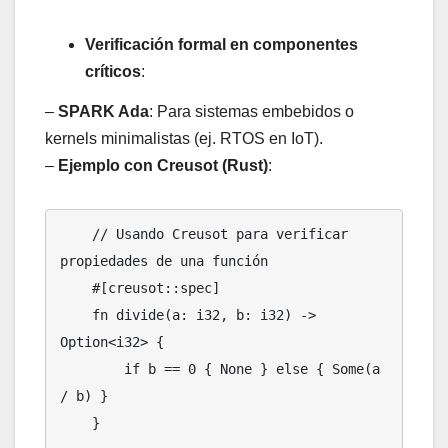
Verificación formal en componentes
críticos
:
–
SPARK Ada
: Para sistemas embebidos o
kernels minimalistas (ej. RTOS en IoT).
–
Ejemplo con Creusot (Rust)
:
    // Usando Creusot para verificar 
propiedades de una función

    #[creusot::spec]

    fn divide(a: i32, b: i32) -> 
Option<i32> {

        if b == 0 { None } else { Some(a 
/ b) }

    }
