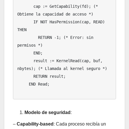
       cap := GetCapability(fd); (* 
Obtiene la capacidad de acceso *)

       IF NOT HasPermission(cap, READ) 
THEN

         RETURN -1; (* Error: sin 
permisos *)

       END;

       result := KernelRead(cap, buf, 
nbytes); (* Llamada al kernel seguro *)

       RETURN result;

     END Read;

Modelo de seguridad
:
–
Capability-based
: Cada proceso recibía un