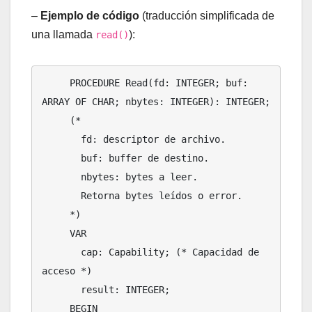
–
Ejemplo de código
(traducción simplificada de
una llamada
):
read()
     PROCEDURE Read(fd: INTEGER; buf: 
ARRAY OF CHAR; nbytes: INTEGER): INTEGER;

     (*

       fd: descriptor de archivo.

       buf: buffer de destino.

       nbytes: bytes a leer.

       Retorna bytes leídos o error.

     *)

     VAR

       cap: Capability; (* Capacidad de 
acceso *)

       result: INTEGER;

     BEGIN
