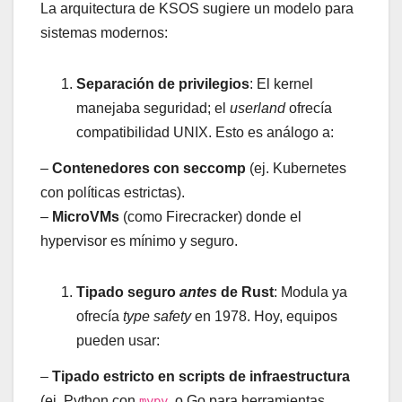
La arquitectura de KSOS sugiere un modelo para
sistemas modernos:
Separación de privilegios
: El kernel
manejaba seguridad; el
userland
ofrecía
compatibilidad UNIX. Esto es análogo a:
–
Contenedores con seccomp
(ej. Kubernetes
con políticas estrictas).
–
MicroVMs
(como Firecracker) donde el
hypervisor es mínimo y seguro.
Tipado seguro
antes
de Rust
: Modula ya
ofrecía
type safety
en 1978. Hoy, equipos
pueden usar:
–
Tipado estricto en scripts de infraestructura
(ej. Python con
, o Go para herramientas
mypy