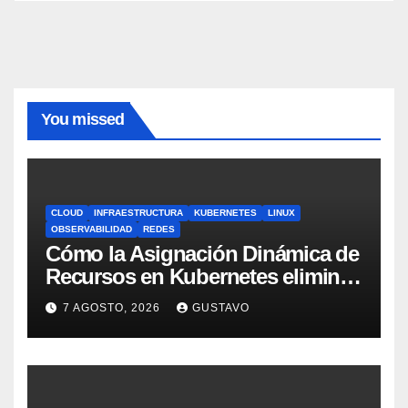
You missed
CLOUD
INFRAESTRUCTURA
KUBERNETES
LINUX
OBSERVABILIDAD
REDES
Cómo la Asignación Dinámica de
Recursos en Kubernetes elimina
el dolor con GPUs
7 AGOSTO, 2026
GUSTAVO