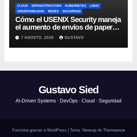
CLOUD
INFRAESTRUCTURA
KUBERNETES
LINUX
OBSERVABILIDAD
REDES
SEGURIDAD
Cómo el USENIX Security maneja
el aumento de envíos de papers
en la era IA
7 AGOSTO, 2026
GUSTAVO
Gustavo Sied
AI-Driven Systems · DevOps · Cloud · Seguridad
Funciona gracias a WordPress
|
Tema: Newsup de
Themeansar