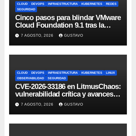
CLOUD
DEVOPS
INFRAESTRUCTURA
KUBERNETES
REDES
SEGURIDAD
Cinco pasos para blindar VMware
Cloud Foundation 9.1 tras la
actualización
7 AGOSTO, 2026
GUSTAVO
CLOUD
DEVOPS
INFRAESTRUCTURA
KUBERNETES
LINUX
OBSERVABILIDAD
SEGURIDAD
CVE-2026-33186 en LitmusChaos:
vulnerabilidad crítica y avances
del proyecto en 2026
7 AGOSTO, 2026
GUSTAVO