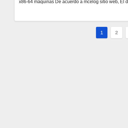
x86-64 máquinas De acuerdo a mcelog sitio web, El
Paginac
1
2
de
entrada