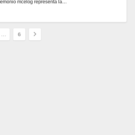
 demonio mcelog representa la…
ión
…
6
s