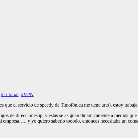
,
#Tutorial
,
#VPN
que el servicio de speedy de Timofónica me tiene arto), estoy trabajand
 rangos de direcciones ip, y estas se asignan dinamicamente a medida q
 mi empresa….. y yo quiero saberlo tooodo, entonces necesitaba un com