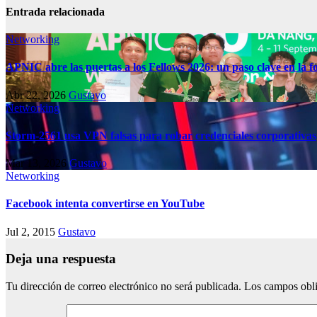
Entrada relacionada
Networking
APNIC abre las puertas a los Fellows 2026: un paso clave en la f
Abr 22, 2026
Gustavo
Networking
Storm-2561 usa VPN falsas para robar credenciales corporativas
Mar 13, 2026
Gustavo
Networking
Facebook intenta convertirse en YouTube
Jul 2, 2015
Gustavo
Deja una respuesta
Tu dirección de correo electrónico no será publicada.
Los campos obli