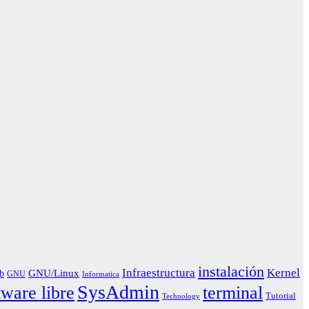
instalación
Infraestructura
Kernel
GNU/Linux
b
GNU
Informatica
SysAdmin
tware libre
terminal
Tutorial
Technology