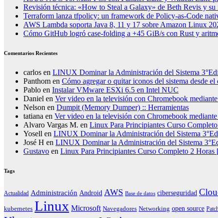
Revisión técnica: «How to Steal a Galaxy» de Beth Revis y su r
Terraform lanza tfpolicy: un framework de Policy-as-Code na
AWS Lambda soporta Java 8, 11 y 17 sobre Amazon Linux 20
Cómo GitHub logró case-folding a +45 GiB/s con Rust y aritmé
Comentarios Recientes
carlos
en
LINUX Dominar la Administración del Sistema 3°Ed
Panthom
en
Cómo agregar o quitar iconos del sistema desde el 
Pablo
en
Instalar VMware ESXi 6.5 en Intel NUC
Daniel
en
Ver video en la televisión con Chromebook median
Nelson
en
Dumpit (Memory Dumper) :: Herramientas
tatiana
en
Ver video en la televisión con Chromebook median
Alvaro Vargas M.
en
Linux Para Principiantes Curso Completo 
Yosell
en
LINUX Dominar la Administración del Sistema 3°Ed
José H
en
LINUX Dominar la Administración del Sistema 3°E
Gustavo
en
Linux Para Principiantes Curso Completo 2 Horas [
Tags
Clou
AWS
Administración
ciberseguridad
Android
Actualidad
Base de datos
Linux
Microsoft
kubernetes
Navegadores
open source
Networking
Patc