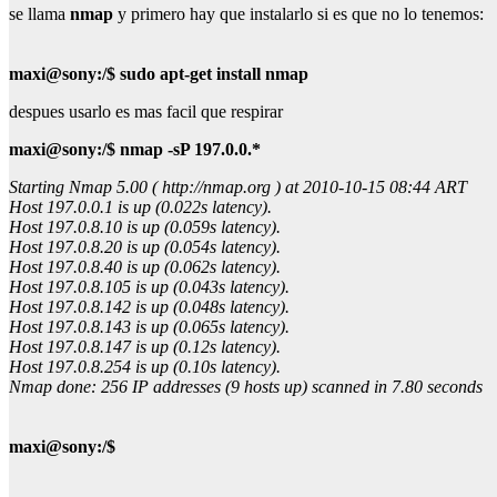
se llama
nmap
y primero hay que instalarlo si es que no lo tenemos:
maxi@sony:/$ sudo apt-get install nmap
despues usarlo es mas facil que respirar
maxi@sony:/$ nmap -sP 197.0.0.*
Starting Nmap 5.00 ( http://nmap.org ) at 2010-10-15 08:44 ART
Host 197.0.0.1 is up (0.022s latency).
Host 197.0.8.10 is up (0.059s latency).
Host 197.0.8.20 is up (0.054s latency).
Host 197.0.8.40 is up (0.062s latency).
Host 197.0.8.105 is up (0.043s latency).
Host 197.0.8.142 is up (0.048s latency).
Host 197.0.8.143 is up (0.065s latency).
Host 197.0.8.147 is up (0.12s latency).
Host 197.0.8.254 is up (0.10s latency).
Nmap done: 256 IP addresses (9 hosts up) scanned in 7.80 seconds
maxi@sony:/$