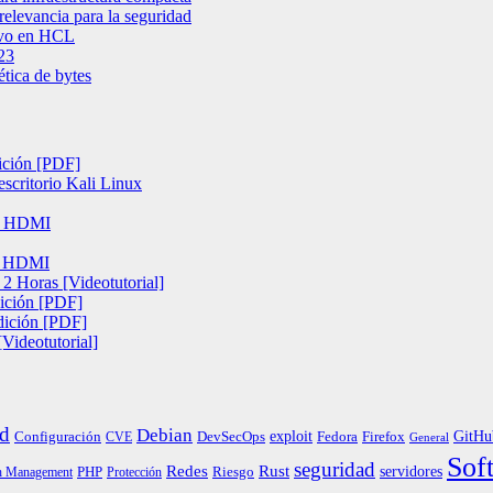
elevancia para la seguridad
tivo en HCL
23
tica de bytes
ición [PDF]
escritorio Kali Linux
te HDMI
te HDMI
2 Horas [Videotutorial]
ición [PDF]
dición [PDF]
Videotutorial]
d
Debian
exploit
Configuración
Fedora
GitHu
CVE
DevSecOps
Firefox
General
Sof
seguridad
Redes
Rust
servidores
PHP
Riesgo
h Management
Protección