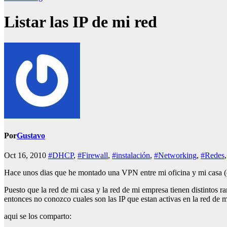
Listar las IP de mi red
Por
Gustavo
Oct 16, 2010
#DHCP
,
#Firewall
,
#instalación
,
#Networking
,
#Redes
Hace unos dias que he montado una VPN entre mi oficina y mi casa (es 
Puesto que la red de mi casa y la red de mi empresa tienen distintos
entonces no conozco cuales son las IP que estan activas en la red de
aqui se los comparto: