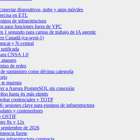
onectar dispositivos, nube y apps móviles
precisa en ETL
uipos de infraestructura
s para funciones fuera de VPC
 1 segundo para cargas de trabajo de IA agentic
en Canadá (ca-west-1)
mcat y N-central
 unificada
para CNSA 1.0
 ataques
miso de redes
de suministro como décima categoría
orio
 te muestra
er a Aurora PostgreSQL sin conexión
ños hasta 4x más rápido
robar credenciales y TOTP
sesiones clave para equipos de infraestructura
solates y contenedores
 de OSTIF
ntre 8x y 12x
 septiembre de 2026
stencia fuerte
a infraestructura compacta