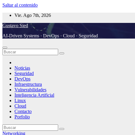
Saltar al contenido
Vie. Ago 7th, 2026
Gustavo Sied
AI-Driven Systems · DevOps · Cloud · Seguridad
Noticias
Seguridad
DevOps
Infraestructura
Vulnerabilidades
Inteligencia Artificial
Linux
Cloud
Contacto
Porfolio
Networking