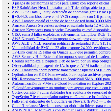
3 juegos de plataformas nativos para Linux con soporte oficial
ESP RainMaker Neo: la plataforma IoT de código abierto para c
AWS Glue Data Quality: detección de anomalías gratis y más 
jj v0.44.0: cambios clave en el VCS compatible con Git para eq
AWS Lambda escaló el ancho de banda de red hasta 3.000 Mbp
Amazon Aurora Serverless acelera el escalado hasta 12 ACUs en
Amazon Keyspaces para Apache Cassandra ya está disponible 
CISA suma 3 fallas explotadas activamente: Langflow RCE, To
AWS Network Firewall reincorpora forward proxy con política
AWS ALB y NLB soportan políticas de seguridad RFC 9151 
Vulnerabilidad de BMC de 22 años expone 24.000 servidores a
TP-Link corrige 15 fallas en Omada ZTP que permiten compro
AWS Security Hub Extended incorpora seguridad de la cadena 
Ubuntu reemplaza el paquete Deb de hwctl por un snap obligat
Observabilidad para agents de IA: lo que el APM tradicional no
AWS Transform ahora permite transformar esquemas SQL Serv
Optimización en KDE Frameworks 6.29: copiar archivos peque
INC Ransomware explota fallas en SonicWall SMA 1000 para 
Automatización de VMware Cloud Foundation en Explore 2026: 
@cloudflare/computer: un runtime para agents que escala con i
Cortex corrigió 7 vulnerabilidades tras auditoría de seguridad
TypeScript 7.0: el compilador nativo en Go reduce los builds e
Fallo en el datacenter de Cloudflare en Newark (EWR) — 1 de
Cloudflare lanza Meerkat: consenso global sin líderes para consi
ASUS NUC 16: Mini-PCs con Panther Lake y Wildcat Lake par