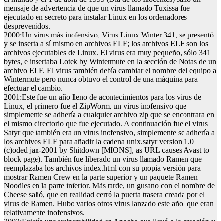
mensaje de advertencia de que un virus llamado Tuxissa fue
ejecutado en secreto para instalar Linux en los ordenadores
desprevenidos.
2000:
Un virus más inofensivo, Virus.Linux.Winter.341, se presentó
y se inserta a sí mismo en archivos ELF; los archivos ELF son los
archivos ejecutables de Linux. El virus era muy pequeño, sólo 341
bytes, e insertaba Lotek by Wintermute en la sección de Notas de un
archivo ELF. El virus también debía cambiar el nombre del equipo a
Wintermute pero nunca obtuvo el control de una máquina para
efectuar el cambio.
2001
:Este fue un año lleno de acontecimientos para los virus de
Linux, el primero fue el ZipWorm, un virus inofensivo que
simplemente se adhería a cualquier archivo zip que se encontrara en
el mismo directorio que fue ejecutado. A continuación fue el virus
Satyr que también era un virus inofensivo, simplemente se adhería a
los archivos ELF para añadir la cadena unix.satyr version 1.0
(c)oded jan-2001 by Shitdown [MIONS], as URL causes Avast to
block page). También fue liberado un virus llamado Ramen que
reemplazaba los archivos index.html con su propia versión para
mostrar Ramen Crew en la parte superior y un paquete Ramen
Noodles en la parte inferior. Más tarde, un gusano con el nombre de
Cheese salió, que en realidad cerró la puerta trasera creada por el
virus de Ramen. Hubo varios otros virus lanzado este año, que eran
relativamente inofensivos.