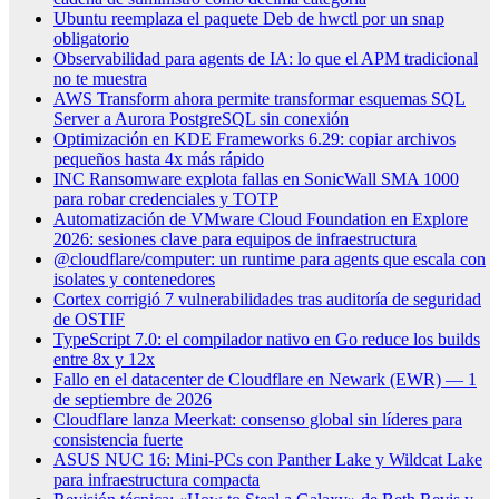
Ubuntu reemplaza el paquete Deb de hwctl por un snap
obligatorio
Observabilidad para agents de IA: lo que el APM tradicional
no te muestra
AWS Transform ahora permite transformar esquemas SQL
Server a Aurora PostgreSQL sin conexión
Optimización en KDE Frameworks 6.29: copiar archivos
pequeños hasta 4x más rápido
INC Ransomware explota fallas en SonicWall SMA 1000
para robar credenciales y TOTP
Automatización de VMware Cloud Foundation en Explore
2026: sesiones clave para equipos de infraestructura
@cloudflare/computer: un runtime para agents que escala con
isolates y contenedores
Cortex corrigió 7 vulnerabilidades tras auditoría de seguridad
de OSTIF
TypeScript 7.0: el compilador nativo en Go reduce los builds
entre 8x y 12x
Fallo en el datacenter de Cloudflare en Newark (EWR) — 1
de septiembre de 2026
Cloudflare lanza Meerkat: consenso global sin líderes para
consistencia fuerte
ASUS NUC 16: Mini-PCs con Panther Lake y Wildcat Lake
para infraestructura compacta