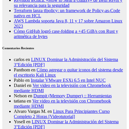
Revisión técnica: «How to Steal a Galaxy» de Beth Revis y
su relevancia para la seguridad
Terraform lanza tfpolicy: un framework de Policy-as-Code
nativo en HCL
AWS Lambda soporta Java 8, 11 y 17 sobre Amazon Linux
2023
Cómo GitHub logró case-folding a +45 GiB/s con Rust y
aritmética de bytes
Comentarios Recientes
carlos
en
LINUX Dominar la Administración del Sistema
3°Edición [PDF]
Panthom
en
Cómo agregar o quitar iconos del sistema desde
el escritorio Kali Linux
Pablo
en
Instalar VMware ESXi 6.5 en Intel NUC
Daniel
en
Ver video en la televisión con Chromebook
mediante HDMI
Nelson
en
Dumpit (Memory Dumper) :: Herramientas
tatiana
en
Ver video en la televisión con Chromebook
mediante HDMI
Alvaro Vargas M.
en
Linux Para Principiantes Curso
Completo 2 Horas [Videotutorial]
Yosell
en
LINUX Dominar la Administración del Sistema
3°Edición [PDF]