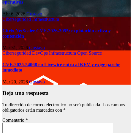
operativas
Abr 6, 2026
Gustavo
Ciberseguridad
Infraestructura
Citrix NetScaler CVE-2026-3055: explotación activa y
contención
Mar 31, 2026
Gustavo
Ciberseguridad
DevOps
Infraestructura
Open Source
CVE-2025-54068 en Livewire entra al KEV y exige parche
inmediato
Mar 20, 2026
Gustavo
Deja una respuesta
Tu dirección de correo electrónico no será publicada.
Los campos
obligatorios están marcados con
*
Comentario
*