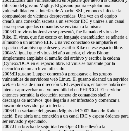
2002
:
Existía una vulnerabilidad en Apache que llevó a la creación y
difusión del gusano Mighty. El gusano podría explotar una
vulnerabilidad en la interfaz de Apache SSL, entonces infectar la
computadora de víctimas desprevenidas. Una vez en el equipo
crearía una conexión secreta a un servidor IRC y unirse a un canal
para esperar que los comandos se enviaran a la misma.
2003:
Otro virus inofensivo se presentó, fue llamado el virus de
Rike. El virus, que fue escrito en lenguaje ensamblador, se adhería a
sí mismo a un archivo ELF. Una vez conectado se ampliaría el
espacio del archivo que desee y escribir Rike en ese espacio libre.
2004:
Al igual que el virus del año anterior, el virus Binom
simplemente ampliaba el tamaño del archivo y escriba la cadena
[Cyneox/DCA en el espacio libre. El virus se transmite por la
ejecución de un archivo infectado.
2005:
El gusano Lupper comenzó a propagarse a los grupos
vulnerables de servidores web Linux. El gusano alcanzó un servidor
web en busca de una dirección URL específica, entonces habría de
intentar aprovechar una vulnerabilidad en PHP/CGI. El servidor
entonces permitía la ejecución remota de comandos shell y
descargas de archivos, que llegaría a ser infectado y comenzar a
buscar otro servidor para infectar.
2006
:
Una variante del gusano Mighty del 2002 llamado Kaiten
nació. Este abría una conexión a un canal IRC y espera órdenes para
ser enviado y ejecutado.
2007:
Una brecha de seguridad en OpenOffice llevó a la