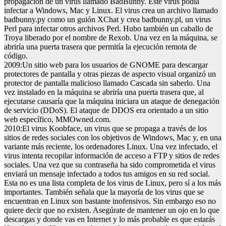
propagación de un virus llamado BadBunny. Este virus podía
infectar a Windows, Mac y Linux. El virus crea un archivo llamado
badbunny.py como un guión XChat y crea badbunny.pl, un virus
Perl para infectar otros archivos Perl. Hubo también un caballo de
Troya liberado por el nombre de Rexob. Una vez en la máquina, se
abriría una puerta trasera que permitía la ejecución remota de
código.
2009:
Un sitio web para los usuarios de GNOME para descargar
protectores de pantalla y otras piezas de aspecto visual organizó un
protector de pantalla malicioso llamado Cascada sin saberlo. Una
vez instalado en la máquina se abriría una puerta trasera que, al
ejecutarse causaría que la máquina iniciara un ataque de denegación
de servicio (DDoS). El ataque de DDOS era orientado a un sitio
web específico, MMOwned.com.
2010:
El virus Koobface, un virus que se propaga a través de los
sitios de redes sociales con los objetivos de Windows, Mac y, en una
variante más reciente, los ordenadores Linux. Una vez infectado, el
virus intenta recopilar información de acceso a FTP y sitios de redes
sociales. Una vez que su contraseña ha sido comprometida el virus
enviará un mensaje infectado a todos tus amigos en su red social.
Esta no es una lista completa de los virus de Linux, pero sí a los más
importantes. También señala que la mayoría de los virus que se
encuentran en Linux son bastante inofensivos. Sin embargo eso no
quiere decir que no existen. Asegúrate de mantener un ojo en lo que
descargas y donde vas en Internet y lo más probable es que estarás