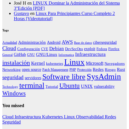
José H
en
LINUX Dominar la Administración del Sistema
3°Edición [PDF]
Gustavo
en
Linux Para Principiantes Curso Completo 2
Horas [Videotutorial]
Tags
AWS
Administración
ciberseguridad
Android
Actualidad
Base de datos
Cloud
Debian
exploit
Configuración
Fedora
CVE
DevSecOps
Firefox
Infraestructura
GNU/Linux
GitHub
GNU
General
Informatica
Linux
instalación
Kernel
Microsoft
kubernetes
Navegadores
Redes
Rust
open source
PHP
Riesgo
Networking
Patch Management
Protección
SysAdmin
Software libre
seguridad
servidores
terminal
Ubuntu
UNIX
vulnerability
Tutorial
Technology
Windows
You missed
Cloud
Infraestructura
Kubernetes
Linux
Observabilidad
Redes
Seguridad