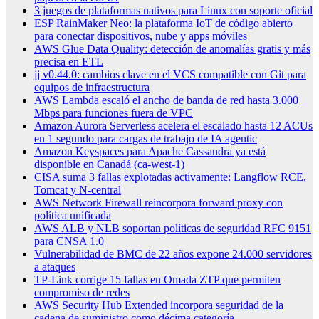
3 juegos de plataformas nativos para Linux con soporte oficial
ESP RainMaker Neo: la plataforma IoT de código abierto
para conectar dispositivos, nube y apps móviles
AWS Glue Data Quality: detección de anomalías gratis y más
precisa en ETL
jj v0.44.0: cambios clave en el VCS compatible con Git para
equipos de infraestructura
AWS Lambda escaló el ancho de banda de red hasta 3.000
Mbps para funciones fuera de VPC
Amazon Aurora Serverless acelera el escalado hasta 12 ACUs
en 1 segundo para cargas de trabajo de IA agentic
Amazon Keyspaces para Apache Cassandra ya está
disponible en Canadá (ca-west-1)
CISA suma 3 fallas explotadas activamente: Langflow RCE,
Tomcat y N-central
AWS Network Firewall reincorpora forward proxy con
política unificada
AWS ALB y NLB soportan políticas de seguridad RFC 9151
para CNSA 1.0
Vulnerabilidad de BMC de 22 años expone 24.000 servidores
a ataques
TP-Link corrige 15 fallas en Omada ZTP que permiten
compromiso de redes
AWS Security Hub Extended incorpora seguridad de la
cadena de suministro como décima categoría