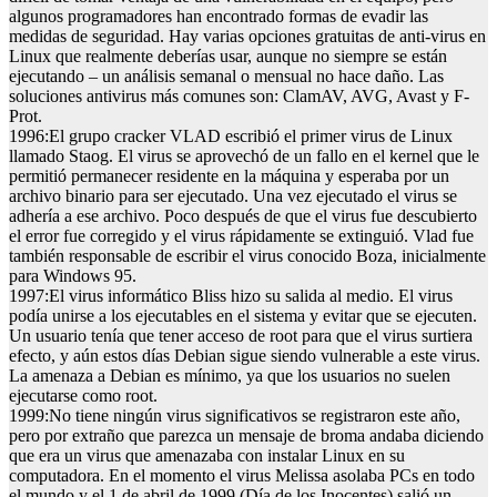
algunos programadores han encontrado formas de evadir las
medidas de seguridad. Hay varias opciones gratuitas de anti-virus en
Linux que realmente deberías usar, aunque no siempre se están
ejecutando – un análisis semanal o mensual no hace daño. Las
soluciones antivirus más comunes son: ClamAV, AVG, Avast y F-
Prot.
1996:
El grupo cracker VLAD escribió el primer virus de Linux
llamado Staog. El virus se aprovechó de un fallo en el kernel que le
permitió permanecer residente en la máquina y esperaba por un
archivo binario para ser ejecutado. Una vez ejecutado el virus se
adhería a ese archivo. Poco después de que el virus fue descubierto
el error fue corregido y el virus rápidamente se extinguió. Vlad fue
también responsable de escribir el virus conocido Boza, inicialmente
para Windows 95.
1997:
El virus informático Bliss hizo su salida al medio. El virus
podía unirse a los ejecutables en el sistema y evitar que se ejecuten.
Un usuario tenía que tener acceso de root para que el virus surtiera
efecto, y aún estos días Debian sigue siendo vulnerable a este virus.
La amenaza a Debian es mínimo, ya que los usuarios no suelen
ejecutarse como root.
1999:
No tiene ningún virus significativos se registraron este año,
pero por extraño que parezca un mensaje de broma andaba diciendo
que era un virus que amenazaba con instalar Linux en su
computadora. En el momento el virus Melissa asolaba PCs en todo
el mundo y el 1 de abril de 1999 (Día de los Inocentes) salió un