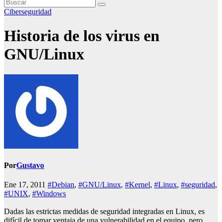
Ciberseguridad
Historia de los virus en
GNU/Linux
Por
Gustavo
Ene 17, 2011
#Debian
,
#GNU/Linux
,
#Kernel
,
#Linux
,
#seguridad
,
#UNIX
,
#Windows
Dadas las estrictas medidas de seguridad integradas en Linux, es
difícil de tomar ventaja de una vulnerabilidad en el equipo, pero