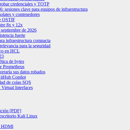
robar credenciales y TOTP
sesiones clave para equipos de infraestructura
solates y contenedores
 de OSTIF
ntre 8x y 12x
 septiembre de 2026
stencia fuerte
a infraestructura compacta
elevancia para la seguridad
tivo en HCL
23
tica de bytes
de Prometheus
rraría sus datos robados
GitHub Copilot
dad de colas SQS
Virtual Interfaces
ición [PDF]
escritorio Kali Linux
te HDMI