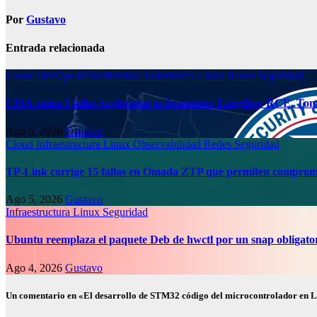
Por
Gustavo
Entrada relacionada
Cloud
DevOps
Infraestructura
Kubernetes
Linux
Redes
Seguridad
CISA suma 3 fallas explotadas activamente: Langflow RCE, Tom
Ago 5, 2026
Gustavo
Cloud
Infraestructura
Linux
Observabilidad
Redes
Seguridad
TP-Link corrige 15 fallas en Omada ZTP que permiten compromi
Ago 5, 2026
Gustavo
Infraestructura
Linux
Seguridad
Ubuntu reemplaza el paquete Deb de hwctl por un snap obligato
Ago 4, 2026
Gustavo
Un comentario en «El desarrollo de STM32 código del microcontrolador en Li