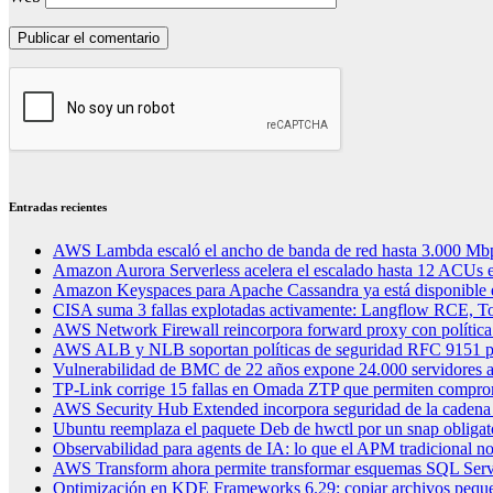
Entradas recientes
AWS Lambda escaló el ancho de banda de red hasta 3.000 Mbp
Amazon Aurora Serverless acelera el escalado hasta 12 ACUs en
Amazon Keyspaces para Apache Cassandra ya está disponible 
CISA suma 3 fallas explotadas activamente: Langflow RCE, To
AWS Network Firewall reincorpora forward proxy con política
AWS ALB y NLB soportan políticas de seguridad RFC 9151 
Vulnerabilidad de BMC de 22 años expone 24.000 servidores a
TP-Link corrige 15 fallas en Omada ZTP que permiten compro
AWS Security Hub Extended incorpora seguridad de la cadena 
Ubuntu reemplaza el paquete Deb de hwctl por un snap obligat
Observabilidad para agents de IA: lo que el APM tradicional no
AWS Transform ahora permite transformar esquemas SQL Serv
Optimización en KDE Frameworks 6.29: copiar archivos peque