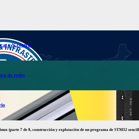
cat y N-central
so de redes
rio
nux (parte 7 de 8, construcción y explotación de un programa de STM32 sencil