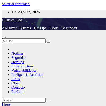
Saltar al contenido
Jue. Ago 6th, 2026
Gustavo Sied
AI-Driven Systems · DevOps · Cloud · Seguridad
Noticias
Seguridad
DevOps
Infraestructura
Vulnerabilidades
Inteligencia Artificial
Linux
Cloud
Contacto
Porfolio
Linux