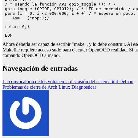
 / * Usando la función API gpio_toggle (): * / 
 gpio_toggle (GPIOE, GPIO12); / * LED de encendido / ap
 para (i = 0; i <2.000.000; i + +) / * Espera un poco. 
 __ Asm__ ("nop");}
 return 0;}
 EOF 
Ahora debería ser capaz de escribir "make", y lo debe construir. Al 
Makefile requiere acceso sudo para ejecutar OpenOCD realidad. Si ust
comando OpenOCD a mano.
Navegación de entradas
La convocatoria de los votos en la discusión del sistema init Debian
Problemas de cierre de Arch Linux Diagnosticar