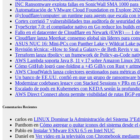
INC Ransomware explota fallas en SonicWall SMA 1000 para 
Automatización de VMware Cloud Foundation en Explore 2026: 
@cloudflare/computer: un runtime para agents que escala con i
Cortex corrigió 7 vulnerabilidades tras auditoría de seguridad
TypeScript 7.0: el compilador nativo en Go reduce los builds e
Fallo en el datacenter de Cloudflare en Newark (EWR) — 1 de
Cloudflare lanza Meerkat: consenso global sin líderes para consi
ASUS NUC 16: Mini-PCs con Panther Lake y Wildcat Lake par
Revisión técnica: «How to Steal a Galaxy» de Beth Revis y su r
Terraform lanza tfpolicy: un framework de Policy-as-Code na
AWS Lambda soporta Java 8, 11 y 17 sobre Amazon Linux 20
Cómo GitHub logró case-folding a +45 GiB/s con Rust y aritmé
AWS CloudWatch lanza colectores gestionados para métricas 
Un banco de EE.UU. confió en que un grupo de ransomware bo
Modernizar codebases legacy con Stacked Sessions y PRs en 
Escalado de pods en Kubernetes con KEDA según la profundi
AWS Direct Connect ahora permite visibilidad de rutas BGP en 
Comentarios Recientes
carlos
en
LINUX Dominar la Administración del Sistema 3°Ed
Panthom
en
Cómo agregar o quitar iconos del sistema desde el 
Pablo
en
Instalar VMware ESXi 6.5 en Intel NUC
Daniel
en
Ver video en la televisión con Chromebook median