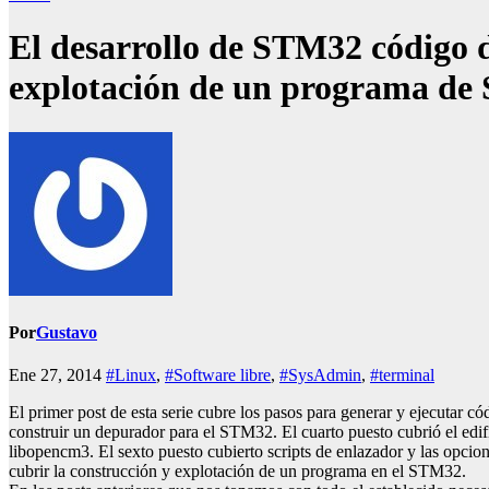
El desarrollo de STM32 código d
explotación de un programa de 
Por
Gustavo
Ene 27, 2014
#Linux
,
#Software libre
,
#SysAdmin
,
#terminal
El primer post de esta serie cubre los pasos para generar y ejecutar
construir un depurador para el STM32. El cuarto puesto cubrió el edifi
libopencm3. El sexto puesto cubierto scripts de enlazador y las opcio
cubrir la construcción y explotación de un programa en el STM32.