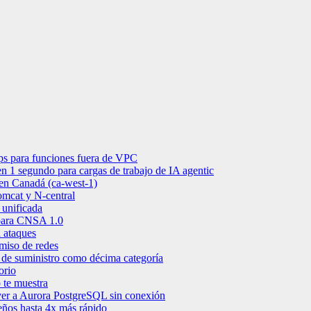
s para funciones fuera de VPC
 1 segundo para cargas de trabajo de IA agentic
en Canadá (ca-west-1)
mcat y N-central
 unificada
para CNSA 1.0
 ataques
miso de redes
de suministro como décima categoría
orio
 te muestra
er a Aurora PostgreSQL sin conexión
ños hasta 4x más rápido