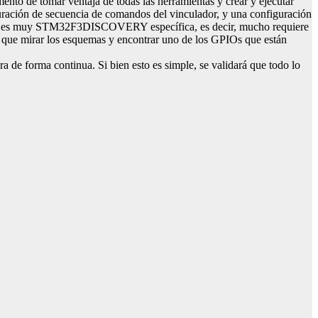
ento de tomar ventaja de todas las herramientas y crear y ejecutar
ración de secuencia de comandos del vinculador, y una configuración
 abajo es muy STM32F3DISCOVERY específica, es decir, mucho requiere
que mirar los esquemas y encontrar uno de los GPIOs que están
de forma continua. Si bien esto es simple, se validará que todo lo