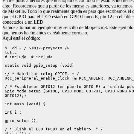
En los posts anteriores que nos topamos con todo el establecido neces
algo. Recordemos que a partir de los mensajes anteriores, ya tenem
de Makefile. Todo lo que realmente queda es para que escribamos el
que el GPIO para el LED estará en GPIO banco E, pin 12 en el table
conectados a un LED.
Vamos a tomar un ejemplo muy sencillo de libopencm3. Este ejemplo no
que hemos hecho antes es realmente correcto.
Aquí está el código:
 $  cd ~ / STM32-proyecto /> 
 tut.c 
 # include 
 # include 
 static void gpio_setup (void)
 {/ * Habilitar reloj GPIOE. * / 
 Rcc_peripheral_enable_clock (& ​​RCC_AHBENR, RCC_AHBENR
 / * Establecer GPIO12 (en puerto GPIO E) a 'salida pus
 Gpio_mode_setup (GPIOE, GPIO_MODE_OUTPUT, GPIO_PUPD_NO
 GPIO12);}
 int main (void) {
 int i ;
 gpio_setup ();
 / * Blink el LED (PC8) en el tablero. * / 
 While (1) {