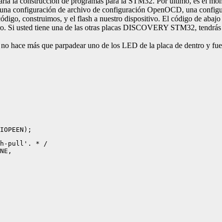
aria la construcción de programas para la STM32. Por último, es el mom
os una configuración de archivo de configuración OpenOCD, una configu
 código, construimos, y el flash a nuestro dispositivo. El código de
ro. Si usted tiene una de las otras placas DISCOVERY STM32, tendrás 
 hace más que parpadear uno de los LED de la placa de dentro y fuera 
_IOPEEN);
h-pull'. * / 
NE, 