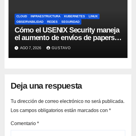
CLOUD
INFRAESTRUCTURA
KUBERNETES
LINUX
OBSERVABILIDAD
REDES
SEGURIDAD
Cómo el USENIX Security maneja
el aumento de envíos de papers
en la era IA
AGO 7, 2026
GUSTAVO
Deja una respuesta
Tu dirección de correo electrónico no será publicada.
Los campos obligatorios están marcados con
*
Comentario
*