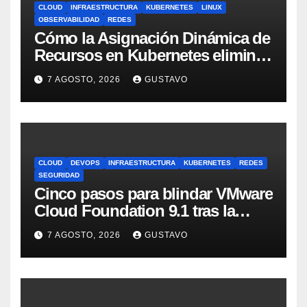
CLOUD
INFRAESTRUCTURA
KUBERNETES
LINUX
OBSERVABILIDAD
REDES
Cómo la Asignación Dinámica de
Recursos en Kubernetes elimina
el dolor con GPUs
7 AGOSTO, 2026
GUSTAVO
CLOUD
DEVOPS
INFRAESTRUCTURA
KUBERNETES
REDES
SEGURIDAD
Cinco pasos para blindar VMware
Cloud Foundation 9.1 tras la
actualización
7 AGOSTO, 2026
GUSTAVO