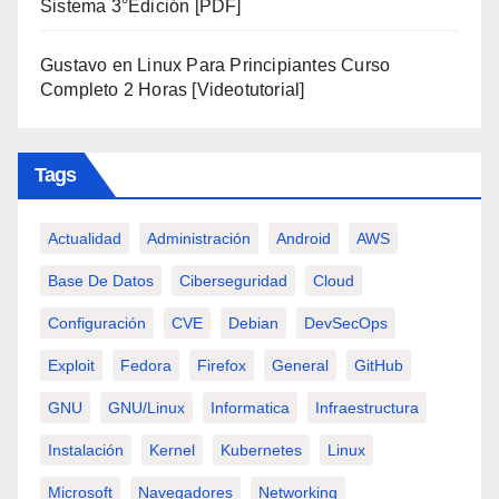
Sistema 3°Edición [PDF]
Gustavo
en
Linux Para Principiantes Curso
Completo 2 Horas [Videotutorial]
Tags
Actualidad
Administración
Android
AWS
Base De Datos
Ciberseguridad
Cloud
Configuración
CVE
Debian
DevSecOps
Exploit
Fedora
Firefox
General
GitHub
GNU
GNU/Linux
Informatica
Infraestructura
Instalación
Kernel
Kubernetes
Linux
Microsoft
Navegadores
Networking