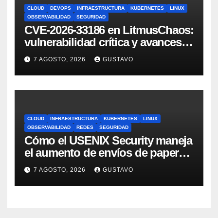
CLOUD
DEVOPS
INFRAESTRUCTURA
KUBERNETES
LINUX
OBSERVABILIDAD
SEGURIDAD
CVE-2026-33186 en LitmusChaos:
vulnerabilidad crítica y avances
del proyecto en 2026
7 AGOSTO, 2026
GUSTAVO
CLOUD
INFRAESTRUCTURA
KUBERNETES
LINUX
OBSERVABILIDAD
REDES
SEGURIDAD
Cómo el USENIX Security maneja
el aumento de envíos de papers
en la era IA
7 AGOSTO, 2026
GUSTAVO