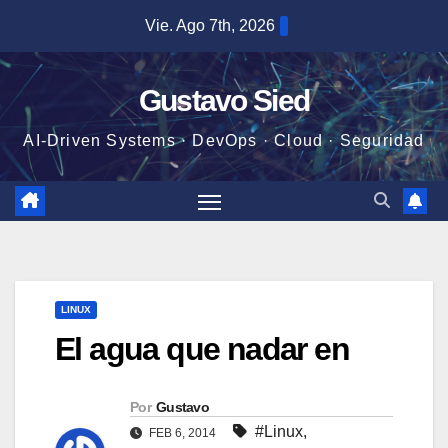
Saltar
Vie. Ago 7th, 2026
al
contenido
Gustavo Sied
AI-Driven Systems · DevOps · Cloud · Seguridad
LINUX
El agua que nadar en
Por
Gustavo
#Linux
,
FEB 6, 2014