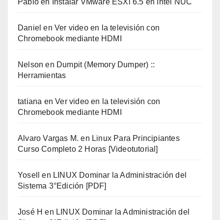
Pablo
en
Instalar VMware ESXi 6.5 en Intel NUC
Daniel
en
Ver video en la televisión con
Chromebook mediante HDMI
Nelson
en
Dumpit (Memory Dumper) ::
Herramientas
tatiana
en
Ver video en la televisión con
Chromebook mediante HDMI
Alvaro Vargas M.
en
Linux Para Principiantes
Curso Completo 2 Horas [Videotutorial]
Yosell
en
LINUX Dominar la Administración del
Sistema 3°Edición [PDF]
José H
en
LINUX Dominar la Administración del