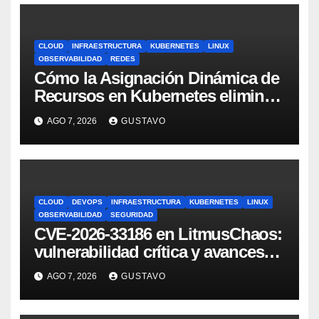
CLOUD
INFRAESTRUCTURA
KUBERNETES
LINUX
OBSERVABILIDAD
REDES
Cómo la Asignación Dinámica de
Recursos en Kubernetes elimina
el dolor con GPUs
AGO 7, 2026
GUSTAVO
CLOUD
DEVOPS
INFRAESTRUCTURA
KUBERNETES
LINUX
OBSERVABILIDAD
SEGURIDAD
CVE-2026-33186 en LitmusChaos:
vulnerabilidad crítica y avances
del proyecto en 2026
AGO 7, 2026
GUSTAVO