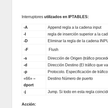
Interruptores
utilizados en IPTABLES:
-A
Append regla a la cadena input
-I
regla de inserción superior a la c
-D
Eliminar la regla de la cadena IN
-F
Flush
-s
Dirección de Origen (tráfico procede
-d
Dirección Destino (El tráfico que va 
-p
Protocolo. Especificación de tráfi
«66»
–
Destino Número de puerto
dport
-j
Jump. Si todo en esta regla coinc
Acción: