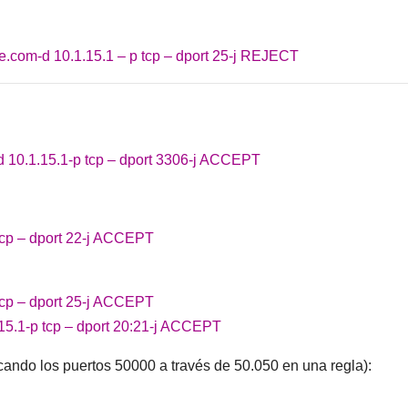
e.com-d 10.1.15.1 – p tcp – dport 25-j REJECT
d 10.1.15.1-p tcp – dport 3306-j ACCEPT
tcp – dport 22-j ACCEPT
tcp – dport 25-j ACCEPT
15.1-p tcp – dport 20:21-j ACCEPT
ando los puertos 50000 a través de 50.050 en una regla):