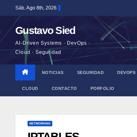
Saltar
Sáb. Ago 8th, 2026
al
contenido
Gustavo Sied
AI-Driven Systems · DevOps ·
Cloud · Seguridad
NOTICIAS
SEGURIDAD
DEVOPS
CLOUD
CONTACTO
PORFOLIO
NETWORKING
IPTABLES