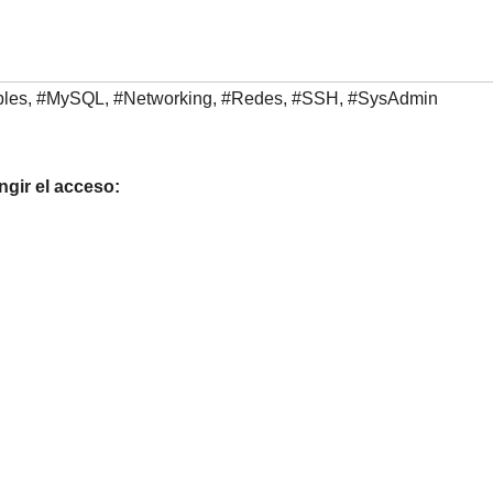
bles
,
#MySQL
,
#Networking
,
#Redes
,
#SSH
,
#SysAdmin
ingir el acceso: