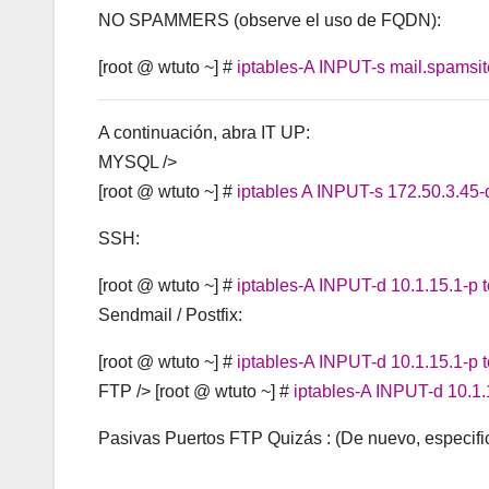
NO SPAMMERS (observe el uso de FQDN):
[root @ wtuto ~] #
iptables-A INPUT-s mail.spamsit
A continuación, abra IT UP:
MYSQL />
[root @ wtuto ~] #
iptables A INPUT-s 172.50.3.45-
SSH:
[root @ wtuto ~] #
iptables-A INPUT-d 10.1.15.1-p 
Sendmail / Postfix:
[root @ wtuto ~] #
iptables-A INPUT-d 10.1.15.1-p 
FTP />
[root @ wtuto ~] #
iptables-A INPUT-d 10.1.
Pasivas Puertos FTP Quizás : (De nuevo, especific