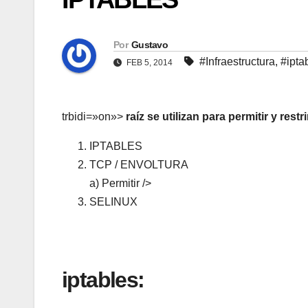
Por
Gustavo
#Infraestructura
,
#ipta
FEB 5, 2014
trbidi=»on»>
raíz se utilizan para permitir y restr
IPTABLES
TCP / ENVOLTURA
a) Permitir />
SELINUX
iptables: