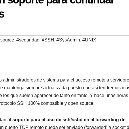
s
 source
,
#seguridad
,
#SSH
,
#SysAdmin
,
#UNIX
 administradores de sistema para el acceso remoto a servidore
 se mantenga siempre actualizada puesto que así tendremos má
de los que suelen aparecer de tanto en tanto. Y hace unas hora
 protocolo SSH 100% compatible y open source.
tan al
soporte para el uso de ssh/sshd en el forwarding de
e un puerto TCP remoto pueda ser enviado (forwarded) a socket 