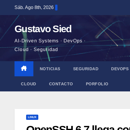
Saltar
Sáb. Ago 8th, 2026
al
contenido
Gustavo Sied
AI-Driven Systems · DevOps ·
Cloud · Seguridad
NOTICIAS
SEGURIDAD
DEVOPS
CLOUD
CONTACTO
PORFOLIO
LINUX
OpenSSH 6.7 llega co