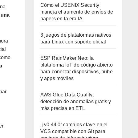
Cómo el USENIX Security
una
maneja el aumento de envíos de
 una
papers en la era IA
3 juegos de plataformas nativos
hora
para Linux con soporte oficial
ial
 como
ESP RainMaker Neo: la
plataforma IoT de código abierto
a
para conectar dispositivos, nube
y apps móviles
har
AWS Glue Data Quality:
detección de anomalías gratis y
más precisa en ETL
jj v0.44.0: cambios clave en el
 en
VCS compatible con Git para