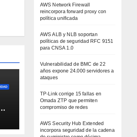
AWS Network Firewall
reincorpora forward proxy con
política unificada
AWS ALB y NLB soportan
políticas de seguridad RFC 9151
para CNSA 1.0
Vulnerabilidad de BMC de 22
años expone 24.000 servidores a
ataques
IDAD
TP-Link corrige 15 fallas en
Omada ZTP que permiten
compromiso de redes
s de
AWS Security Hub Extended
incorpora seguridad de la cadena
de suministro como décima