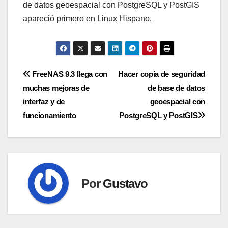
de datos geoespacial con PostgreSQL y PostGIS
apareció primero en Linux Hispano.
Navegación
FreeNAS 9.3 llega con
Hacer copia de seguridad
muchas mejoras de
de base de datos
de
interfaz y de
geoespacial con
entradas
funcionamiento
PostgreSQL y PostGIS
Por
Gustavo