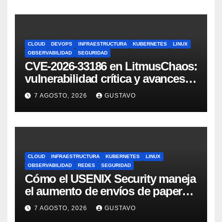
CLOUD
DEVOPS
INFRAESTRUCTURA
KUBERNETES
LINUX
OBSERVABILIDAD
SEGURIDAD
CVE-2026-33186 en LitmusChaos:
vulnerabilidad crítica y avances
del proyecto en 2026
7 AGOSTO, 2026
GUSTAVO
CLOUD
INFRAESTRUCTURA
KUBERNETES
LINUX
OBSERVABILIDAD
REDES
SEGURIDAD
Cómo el USENIX Security maneja
el aumento de envíos de papers
en la era IA
7 AGOSTO, 2026
GUSTAVO