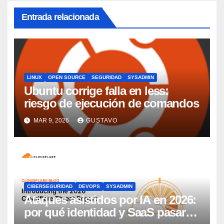
Entrada relacionada
LINUX
OPEN SOURCE
SEGURIDAD
SYSADMIN
Ubuntu corrige falla en less:
riesgo de ejecución de comandos
MAR 9, 2026
GUSTAVO
CIBERSEGURIDAD
DEVOPS
SYSADMIN
Ataques asistidos por IA en 2026:
por qué identidad y SaaS pasaron