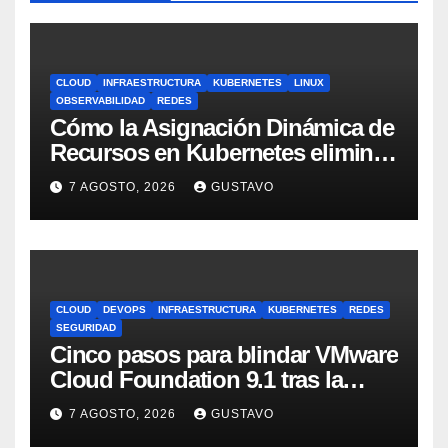
CLOUD
INFRAESTRUCTURA
KUBERNETES
LINUX
OBSERVABILIDAD
REDES
Cómo la Asignación Dinámica de
Recursos en Kubernetes elimina
el dolor con GPUs
7 AGOSTO, 2026
GUSTAVO
CLOUD
DEVOPS
INFRAESTRUCTURA
KUBERNETES
REDES
SEGURIDAD
Cinco pasos para blindar VMware
Cloud Foundation 9.1 tras la
actualización
7 AGOSTO, 2026
GUSTAVO