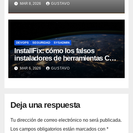
al centro del riesgo
MAR 8, 2026
GUSTAVO
DEVOPS
SEGURIDAD
SYSADMIN
InstallFix: cómo los falsos
instaladores de herramientas CLI
están comprometiendo equipos
MAR 6, 2026
GUSTAVO
DevOps
Deja una respuesta
Tu dirección de correo electrónico no será publicada.
Los campos obligatorios están marcados con
*