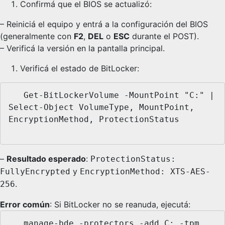
Confirmá que el BIOS se actualizó:
– Reiniciá el equipo y entrá a la configuración del BIOS
(generalmente con
F2
,
DEL
o
ESC
durante el POST).
– Verificá la versión en la pantalla principal.
Verificá el estado de BitLocker:
   Get-BitLockerVolume -MountPoint "C:" | 
Select-Object VolumeType, MountPoint, 
EncryptionMethod, ProtectionStatus

–
Resultado esperado
:
ProtectionStatus:
y
FullyEncrypted
EncryptionMethod: XTS-AES-
.
256
Error común
: Si BitLocker no se reanuda, ejecutá:
   manage-bde -protectors -add C: -tpm
