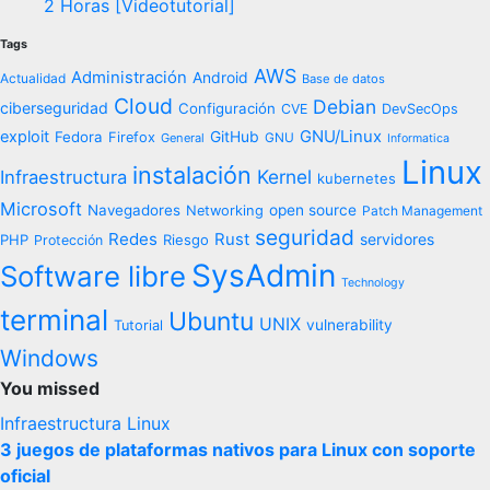
2 Horas [Videotutorial]
Tags
AWS
Administración
Android
Actualidad
Base de datos
Cloud
Debian
ciberseguridad
Configuración
CVE
DevSecOps
exploit
GNU/Linux
Fedora
GitHub
Firefox
General
GNU
Informatica
Linux
instalación
Kernel
Infraestructura
kubernetes
Microsoft
Navegadores
open source
Networking
Patch Management
seguridad
Redes
Rust
servidores
PHP
Riesgo
Protección
SysAdmin
Software libre
Technology
terminal
Ubuntu
UNIX
vulnerability
Tutorial
Windows
You missed
Infraestructura
Linux
3 juegos de plataformas nativos para Linux con soporte
oficial