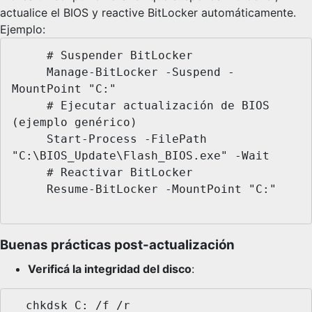
actualice el BIOS y reactive BitLocker automáticamente.
Ejemplo:
     # Suspender BitLocker

     Manage-BitLocker -Suspend -
MountPoint "C:"

     # Ejecutar actualización de BIOS 
(ejemplo genérico)

     Start-Process -FilePath 
"C:\BIOS_Update\Flash_BIOS.exe" -Wait

     # Reactivar BitLocker

     Resume-BitLocker -MountPoint "C:"

Buenas prácticas post-actualización
Verificá la integridad del disco
:
  chkdsk C: /f /r
