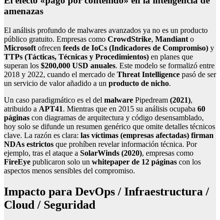
El efecto «pago por contenido» en la inteligencia de
amenazas
El análisis profundo de malwares avanzados ya no es un producto
público gratuito. Empresas como
CrowdStrike
,
Mandiant
o
Microsoft
ofrecen
feeds de IoCs (Indicadores de Compromiso)
y
TTPs (Tácticas, Técnicas y Procedimientos)
en planes que
superan los
$200,000 USD anuales
. Este modelo se formalizó entre
2018 y 2022, cuando el mercado de
Threat Intelligence
pasó de ser
un servicio de valor añadido a un
producto de nicho
.
Un caso paradigmático es el del
malware
Pipedream
(2021)
,
atribuido a
APT41
. Mientras que en 2015 su análisis ocupaba
60
páginas
con diagramas de arquitectura y código desensamblado,
hoy solo se difunde un resumen genérico que omite detalles técnicos
clave. La razón es clara:
las víctimas (empresas afectadas) firman
NDAs estrictos
que prohíben revelar información técnica. Por
ejemplo, tras el ataque a
SolarWinds (2020)
, empresas como
FireEye
publicaron solo un
whitepaper de 12 páginas
con los
aspectos menos sensibles del compromiso.
Impacto para DevOps / Infraestructura /
Cloud / Seguridad