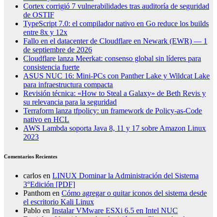
Cortex corrigió 7 vulnerabilidades tras auditoría de seguridad
de OSTIF
TypeScript 7.0: el compilador nativo en Go reduce los builds
entre 8x y 12x
Fallo en el datacenter de Cloudflare en Newark (EWR) — 1
de septiembre de 2026
Cloudflare lanza Meerkat: consenso global sin líderes para
consistencia fuerte
ASUS NUC 16: Mini-PCs con Panther Lake y Wildcat Lake
para infraestructura compacta
Revisión técnica: «How to Steal a Galaxy» de Beth Revis y
su relevancia para la seguridad
Terraform lanza tfpolicy: un framework de Policy-as-Code
nativo en HCL
AWS Lambda soporta Java 8, 11 y 17 sobre Amazon Linux
2023
Comentarios Recientes
carlos
en
LINUX Dominar la Administración del Sistema
3°Edición [PDF]
Panthom
en
Cómo agregar o quitar iconos del sistema desde
el escritorio Kali Linux
Pablo
en
Instalar VMware ESXi 6.5 en Intel NUC