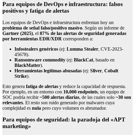
Para equipos de DevOps e infraestructura: falsos
positivos y fatiga de alertas
Los equipos de DevOps e infraestructura enfrentan hoy un
problema de señal falso/positivo masivo
. Según un informe de
Gartner (2025)
, el
87% de las alertas de seguridad generadas
por herramientas EDR/XDR
corresponden a:
Infostealers genéricos
(ej:
Lumma Stealer
, CVE-2023-
45678).
Ransomware commodity
(ej:
BlackCat
, basado en
BlackMatter
).
Herramientas legítimas abusadas
(ej:
Sliver
,
Cobalt
Strike
).
Esto genera
fatiga de alertas
y reduce la capacidad de respuesta.
Por ejemplo, en un entorno con
10,000 endpoints
, un equipo de
SOC podría recibir
~500 alertas diarias
, de las cuales solo
~30 son
relevantes
. El resto son ruido generado por malwares cuya
complejidad es
nula
pero cuyo volumen es abrumador.
Para equipos de seguridad: la paradoja del «APT
marketing»