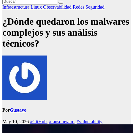
Infraestructura
Linux
Observabilidad
Redes
Seguridad
¿Dónde quedaron los malwares
complejos y sus análisis
técnicos?
Por
Gustavo
May 10, 2026
#GitHub
,
#ransomware
,
#vulnerability