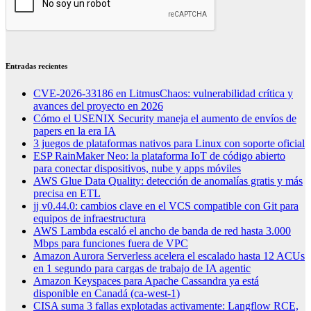
Entradas recientes
CVE-2026-33186 en LitmusChaos: vulnerabilidad crítica y
avances del proyecto en 2026
Cómo el USENIX Security maneja el aumento de envíos de
papers en la era IA
3 juegos de plataformas nativos para Linux con soporte oficial
ESP RainMaker Neo: la plataforma IoT de código abierto
para conectar dispositivos, nube y apps móviles
AWS Glue Data Quality: detección de anomalías gratis y más
precisa en ETL
jj v0.44.0: cambios clave en el VCS compatible con Git para
equipos de infraestructura
AWS Lambda escaló el ancho de banda de red hasta 3.000
Mbps para funciones fuera de VPC
Amazon Aurora Serverless acelera el escalado hasta 12 ACUs
en 1 segundo para cargas de trabajo de IA agentic
Amazon Keyspaces para Apache Cassandra ya está
disponible en Canadá (ca-west-1)
CISA suma 3 fallas explotadas activamente: Langflow RCE,