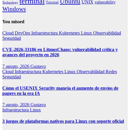
terminal
Ubuntu
UNIX
vulnerability
Tutorial
Technology
Windows
You missed
Cloud
DevOps
Infraestructura
Kubernetes
Linux
Observabilidad
Seguridad
CVE-2026-33186 en LitmusChaos: vulnerabilidad crítica y
avances del proyecto en 2026
7 agosto, 2026
Gustavo
Cloud
Infraestructura
Kubernetes
Linux
Observabilidad
Redes
Seguridad
Cómo el USENIX Security maneja el aumento de envíos de
papers en la era IA
7 agosto, 2026
Gustavo
Infraestructura
Linux
3 juegos de plataformas nativos para Linux con soporte oficial