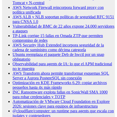
Tomcat y N-central
AWS Network Firewall reincorpora forward proxy con
política unificada
AWS ALB y NLB soportan políticas de seguridad RFC 9151
para CNSA 1.0
Vulnerabilidad de BMC de 22 años expone 24.000 servidores
a ataques
TP-Link corrige 15 fallas en Omada ZTP que permiten
compromiso de redes
AWS Security Hub Extended incorpora seguridad de la
cadena de suministro como décima categoría
Ubuntu reemplaza el paquete Deb de hwctl por un snap
obligatorio
Observabilidad para agents de IA: lo que el APM tradicional
no te muestra
AWS Transform ahora permite transformar esquemas SQL
Server a Aurora PostgreSQL sin conexión
Optimización en KDE Frameworks 6.29: copiar archivos
pequeños hasta 4x más rápido
INC Ransomware explota fallas en SonicWall SMA 1000
para robar credenciales y TOTP
Automatización de VMware Cloud Foundation en Explore
2026: sesiones clave para equipos de infraestructura
@cloudflare/computer: un runtime para agents que escala con
isolates y contenedores