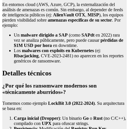
En entornos cloud (AWS, Azure, GCP), la externalización del
análisis de amenazas es común. Sin embargo, al depender de feeds
de inteligencia públicos (ej:
AlienVault OTX
,
MISP
), los equipos
pierden visibilidad sobre
amenazas específicas de su sector
. Por
ejemplo:
Un
malware dirigido a SAP
(como
SAPdt
en 2022) rara
vez se analiza públicamente, pero puede causar
pérdidas de
$1M USD por hora
en downtime.
Los
malwares con exploits en Kubernetes
(ej:
Rbacjacking
, CVE-2023-2481) no aparecen en los reportes
genéricos de ransomware.
Detalles técnicos
¿Por qué los ransomware modernos son
«técnicamente aburridos»?
Tomemos como ejemplo
LockBit 3.0 (2022-2024)
. Su arquitectura
se basa en:
Carga inicial (Dropper)
: Un binario
Go
o
Rust
(no C/C++),
compilado con
UPX
para ofuscar strings.
Persistencia
: Modificación del
Registry Run Key