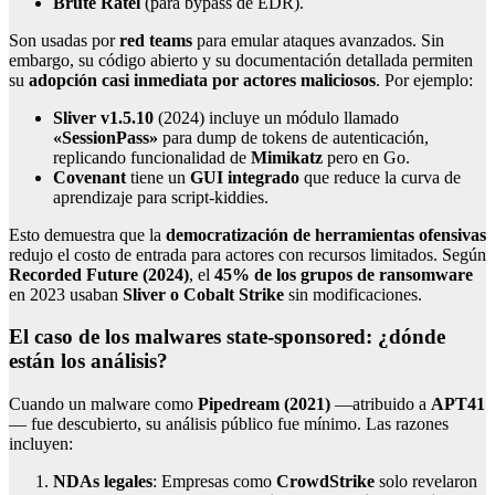
Brute Ratel
(para bypass de EDR).
Son usadas por
red teams
para emular ataques avanzados. Sin
embargo, su código abierto y su documentación detallada permiten
su
adopción casi inmediata por actores maliciosos
. Por ejemplo:
Sliver v1.5.10
(2024) incluye un módulo llamado
«SessionPass»
para dump de tokens de autenticación,
replicando funcionalidad de
Mimikatz
pero en Go.
Covenant
tiene un
GUI integrado
que reduce la curva de
aprendizaje para script-kiddies.
Esto demuestra que la
democratización de herramientas ofensivas
redujo el costo de entrada para actores con recursos limitados. Según
Recorded Future (2024)
, el
45% de los grupos de ransomware
en 2023 usaban
Sliver o Cobalt Strike
sin modificaciones.
El caso de los malwares state-sponsored: ¿dónde
están los análisis?
Cuando un malware como
Pipedream (2021)
—atribuido a
APT41
— fue descubierto, su análisis público fue mínimo. Las razones
incluyen:
NDAs legales
: Empresas como
CrowdStrike
solo revelaron