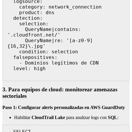
  logsource:

    category: network_connection

    product: dns

  detection:

    selection:

      QueryName|contains: 
'.cloudfront.net/'

      QueryName|re: '[a-z0-9]
{16,32}\.jpg'

    condition: selection

  falsepositives:

    - Dominios legítimos de CDN

  level: high

3. Para equipos de cloud: monitorear amenazas
sectoriales
Paso 1: Configurar alerts personalizadas en AWS GuardDuty
Habilitar
CloudTrail Lake
para analizar logs con
SQL
:
  SELECT
