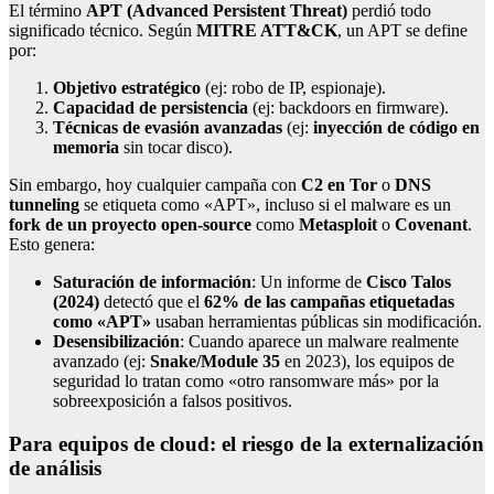
El término
APT (Advanced Persistent Threat)
perdió todo
significado técnico. Según
MITRE ATT&CK
, un APT se define
por:
Objetivo estratégico
(ej: robo de IP, espionaje).
Capacidad de persistencia
(ej: backdoors en firmware).
Técnicas de evasión avanzadas
(ej:
inyección de código en
memoria
sin tocar disco).
Sin embargo, hoy cualquier campaña con
C2 en Tor
o
DNS
tunneling
se etiqueta como «APT», incluso si el malware es un
fork de un proyecto open-source
como
Metasploit
o
Covenant
.
Esto genera:
Saturación de información
: Un informe de
Cisco Talos
(2024)
detectó que el
62% de las campañas etiquetadas
como «APT»
usaban herramientas públicas sin modificación.
Desensibilización
: Cuando aparece un malware realmente
avanzado (ej:
Snake/Module 35
en 2023), los equipos de
seguridad lo tratan como «otro ransomware más» por la
sobreexposición a falsos positivos.
Para equipos de cloud: el riesgo de la externalización
de análisis