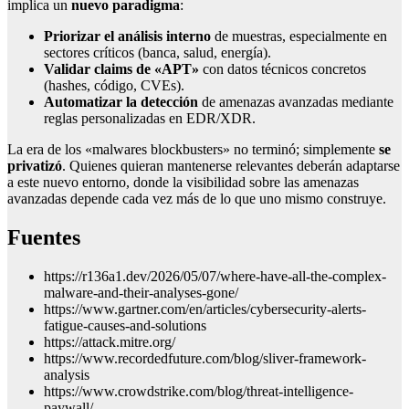
implica un
nuevo paradigma
:
Priorizar el análisis interno
de muestras, especialmente en
sectores críticos (banca, salud, energía).
Validar claims de «APT»
con datos técnicos concretos
(hashes, código, CVEs).
Automatizar la detección
de amenazas avanzadas mediante
reglas personalizadas en EDR/XDR.
La era de los «malwares blockbusters» no terminó; simplemente
se
privatizó
. Quienes quieran mantenerse relevantes deberán adaptarse
a este nuevo entorno, donde la visibilidad sobre las amenazas
avanzadas depende cada vez más de lo que uno mismo construye.
Fuentes
https://r136a1.dev/2026/05/07/where-have-all-the-complex-
malware-and-their-analyses-gone/
https://www.gartner.com/en/articles/cybersecurity-alerts-
fatigue-causes-and-solutions
https://attack.mitre.org/
https://www.recordedfuture.com/blog/sliver-framework-
analysis
https://www.crowdstrike.com/blog/threat-intelligence-
paywall/