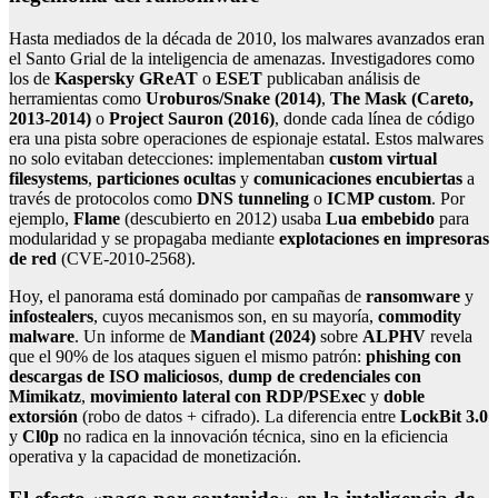
Hasta mediados de la década de 2010, los malwares avanzados eran
el Santo Grial de la inteligencia de amenazas. Investigadores como
los de
Kaspersky GReAT
o
ESET
publicaban análisis de
herramientas como
Uroburos/Snake (2014)
,
The Mask (Careto,
2013-2014)
o
Project Sauron (2016)
, donde cada línea de código
era una pista sobre operaciones de espionaje estatal. Estos malwares
no solo evitaban detecciones: implementaban
custom virtual
filesystems
,
particiones ocultas
y
comunicaciones encubiertas
a
través de protocolos como
DNS tunneling
o
ICMP custom
. Por
ejemplo,
Flame
(descubierto en 2012) usaba
Lua embebido
para
modularidad y se propagaba mediante
explotaciones en impresoras
de red
(CVE-2010-2568).
Hoy, el panorama está dominado por campañas de
ransomware
y
infostealers
, cuyos mecanismos son, en su mayoría,
commodity
malware
. Un informe de
Mandiant (2024)
sobre
ALPHV
revela
que el 90% de los ataques siguen el mismo patrón:
phishing con
descargas de ISO maliciosos
,
dump de credenciales con
Mimikatz
,
movimiento lateral con RDP/PSExec
y
doble
extorsión
(robo de datos + cifrado). La diferencia entre
LockBit 3.0
y
Cl0p
no radica en la innovación técnica, sino en la eficiencia
operativa y la capacidad de monetización.