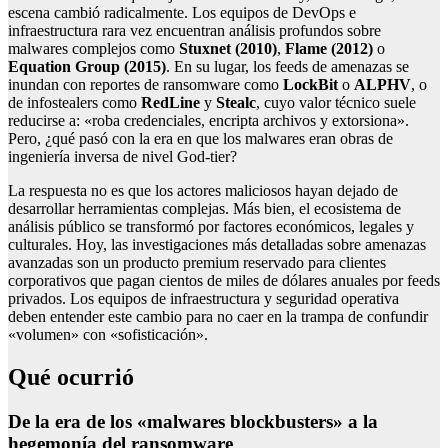
escena cambió radicalmente. Los equipos de DevOps e
infraestructura rara vez encuentran análisis profundos sobre
malwares complejos como
Stuxnet (2010)
,
Flame (2012)
o
Equation Group (2015)
. En su lugar, los feeds de amenazas se
inundan con reportes de ransomware como
LockBit
o
ALPHV
, o
de infostealers como
RedLine
y
Stealc
, cuyo valor técnico suele
reducirse a: «roba credenciales, encripta archivos y extorsiona».
Pero, ¿qué pasó con la era en que los malwares eran obras de
ingeniería inversa de nivel God-tier?
La respuesta no es que los actores maliciosos hayan dejado de
desarrollar herramientas complejas. Más bien, el ecosistema de
análisis público se transformó por factores económicos, legales y
culturales. Hoy, las investigaciones más detalladas sobre amenazas
avanzadas son un producto premium reservado para clientes
corporativos que pagan cientos de miles de dólares anuales por feeds
privados. Los equipos de infraestructura y seguridad operativa
deben entender este cambio para no caer en la trampa de confundir
«volumen» con «sofisticación».
Qué ocurrió
De la era de los «malwares blockbusters» a la
hegemonía del ransomware