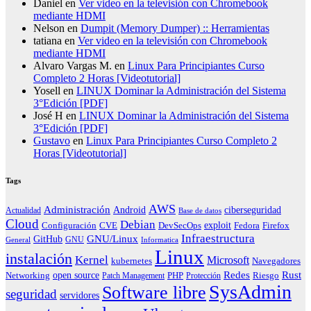
Daniel
en
Ver video en la televisión con Chromebook
mediante HDMI
Nelson
en
Dumpit (Memory Dumper) :: Herramientas
tatiana
en
Ver video en la televisión con Chromebook
mediante HDMI
Alvaro Vargas M.
en
Linux Para Principiantes Curso
Completo 2 Horas [Videotutorial]
Yosell
en
LINUX Dominar la Administración del Sistema
3°Edición [PDF]
José H
en
LINUX Dominar la Administración del Sistema
3°Edición [PDF]
Gustavo
en
Linux Para Principiantes Curso Completo 2
Horas [Videotutorial]
Tags
AWS
Administración
ciberseguridad
Android
Actualidad
Base de datos
Cloud
Debian
exploit
Configuración
Fedora
CVE
DevSecOps
Firefox
Infraestructura
GNU/Linux
GitHub
GNU
General
Informatica
Linux
instalación
Kernel
Microsoft
kubernetes
Navegadores
Redes
Rust
open source
PHP
Riesgo
Networking
Patch Management
Protección
SysAdmin
Software libre
seguridad
servidores