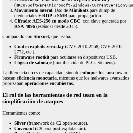
(
HKCU\Software\Microsoft\Windows\CurrentVersion\Ru
Movimiento lateral
: Uso de
Mimikatz
para dump de
credenciales +
RDP
o
SMB
para propagación.
Cifrado
:
AES-256 en modo CBC
, con clave generada por
RSA-4096
(estándar desde 2015).
Comparado con
Stuxnet
, que usaba:
Cuatro exploits zero-day
(CVE-2010-2568, CVE-2010-
2772, etc.).
Firmware rootkit
para ocultarse en dispositivos USB.
Lógica de sabotaje
(modificación de PLCs Siemens).
La diferencia no es de capacidad, sino de
enfoque
: los ransomware
buscan
eficiencia monetaria
, mientras que los malwares avanzados
priorizaban
operaciones encubiertas
.
El rol de las herramientas de red team en la
simplificación de ataques
Herramientas como:
Sliver
(framework de C2 open-source).
Covenant
(C# para post-explotación).