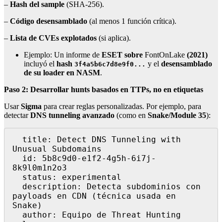
–
Hash del sample
(SHA-256).
–
Código desensamblado
(al menos 1 función crítica).
–
Lista de CVEs explotados
(si aplica).
Ejemplo: Un informe de
ESET sobre
FontOnLake
(2021)
incluyó el
hash
y el
desensamblado
3f4a5b6c7d8e9f0...
de su loader en NASM
.
Paso 2: Desarrollar hunts basados en TTPs, no en etiquetas
Usar
Sigma
para crear reglas personalizadas. Por ejemplo, para
detectar
DNS tunneling avanzado
(como en
Snake/Module 35
):
  title: Detect DNS Tunneling with 
Unusual Subdomains

  id: 5b8c9d0-e1f2-4g5h-6i7j-
8k9l0m1n2o3

  status: experimental

  description: Detecta subdominios con 
payloads en CDN (técnica usada en 
Snake)

  author: Equipo de Threat Hunting
