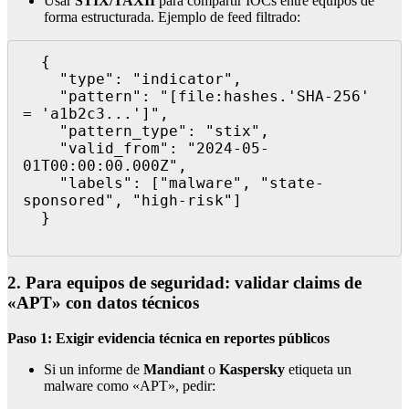
Usar
STIX/TAXII
para compartir IOCs entre equipos de
forma estructurada. Ejemplo de feed filtrado:
  {

    "type": "indicator",

    "pattern": "[file:hashes.'SHA-256' 
= 'a1b2c3...']",

    "pattern_type": "stix",

    "valid_from": "2024-05-
01T00:00:00.000Z",

    "labels": ["malware", "state-
sponsored", "high-risk"]

  }

2. Para equipos de seguridad: validar claims de
«APT» con datos técnicos
Paso 1: Exigir evidencia técnica en reportes públicos
Si un informe de
Mandiant
o
Kaspersky
etiqueta un
malware como «APT», pedir: