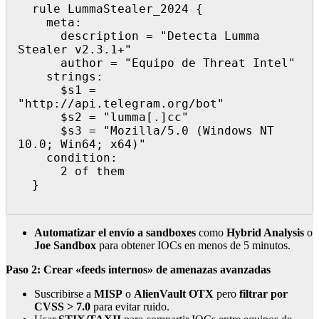
  rule LummaStealer_2024 {

    meta:

      description = "Detecta Lumma 
Stealer v2.3.1+"

      author = "Equipo de Threat Intel"

    strings:

      $s1 = 
"http://api.telegram.org/bot"

      $s2 = "lumma[.]cc"

      $s3 = "Mozilla/5.0 (Windows NT 
10.0; Win64; x64)"

    condition:

      2 of them

  }

Automatizar el envío a sandboxes
como
Hybrid Analysis
o
Joe Sandbox
para obtener IOCs en menos de 5 minutos.
Paso 2: Crear «feeds internos» de amenazas avanzadas
Suscribirse a
MISP
o
AlienVault OTX
pero
filtrar por
CVSS > 7.0
para evitar ruido.