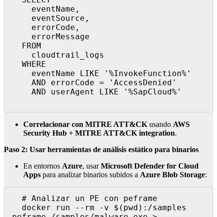
    eventName,

    eventSource,

    errorCode,

    errorMessage

  FROM

    cloudtrail_logs

  WHERE

    eventName LIKE '%InvokeFunction%'

    AND errorCode = 'AccessDenied'

    AND userAgent LIKE '%SapCloud%'

Correlacionar con MITRE ATT&CK
usando
AWS
Security Hub + MITRE ATT&CK integration
.
Paso 2: Usar herramientas de análisis estático para binarios
En entornos
Azure
, usar
Microsoft Defender for Cloud
Apps
para analizar binarios subidos a
Azure Blob Storage
:
  # Analizar un PE con peframe

  docker run --rm -v $(pwd):/samples 
peframe /samples/malware.exe > 