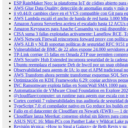
ESP RainMaker Neo: la plataforma IoT de código abierto para c
AWS Glue Data Quality: detección de anomalías gratis y más 
jj v0.44.0: cambios clave en el VCS compatible con Git para eq
AWS Lambda escaló el ancho de banda de red hasta 3.000 Mbp
Amazon Aurora Serverless acelera el escalado hasta 12 ACUs en
Amazon Keyspaces para Apache Cassandra ya está disponible 
CISA suma 3 fallas explotadas activamente: Langflow RCE, To
AWS Network Firewall reincorpora forward proxy con política
AWS ALB y NLB soportan políticas de seguridad RFC 9151 
Vulnerabilidad de BMC de 22 años expone 24.000 servidores a
TP-Link corrige 15 fallas en Omada ZTP que permiten compro
AWS Security Hub Extended incorpora seguridad de la cadena 
Ubuntu reemplaza el paquete Deb de hwctl por un snap obligat
Observabilidad para agents de IA: lo que el APM tradicional no
AWS Transform ahora permite transformar esquemas SQL Serv
Optimización en KDE Frameworks 6.29: copiar archivos peque
INC Ransomware explota fallas en SonicWall SMA 1000 para 
Automatización de VMware Cloud Foundation en Explore 2026: 
@cloudflare/computer: un runtime para agents que escala con i
Cortex corrigió 7 vulnerabilidades tras auditoría de seguridad
TypeScript 7.0: el compilador nativo en Go reduce los builds e
Fallo en el datacenter de Cloudflare en Newark (EWR) — 1 de
Cloudflare lanza Meerkat: consenso global sin líderes para consi
ASUS NUC 16: Mini-PCs con Panther Lake y Wildcat Lake par
Revisión técnica: «How to Steal a Galaxy» de Beth Revis y su r