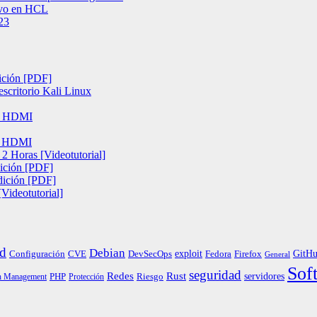
tivo en HCL
23
ición [PDF]
escritorio Kali Linux
te HDMI
te HDMI
2 Horas [Videotutorial]
ición [PDF]
dición [PDF]
Videotutorial]
d
Debian
exploit
Configuración
Fedora
GitH
CVE
DevSecOps
Firefox
General
Sof
seguridad
Redes
Rust
servidores
PHP
Riesgo
h Management
Protección