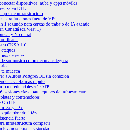
onectar dispositivos, nube y apps móviles
precisa en ETL
uipos de infraestructura
s para funciones fuera de VPC
 1 segundo para cargas de trabajo de IA agentic
en Canadá (ca-west-1)
mcat y N-central
 unificada
para CNSA 1.0
 ataques
miso de redes
de suministro como décima categoría
orio
 te muestra
er a Aurora PostgreSQL sin conexión
ños hasta 4x más rápido
robar credenciales y TOTP
sesiones clave para equipos de infraestructura
solates y contenedores
 de OSTIF
ntre 8x y 12x
 septiembre de 2026
stencia fuerte
a infraestructura compacta
elevancia para la seguridad