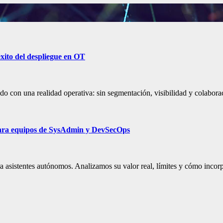
éxito del despliegue en OT
ndo con una realidad operativa: sin segmentación, visibilidad y colabo
 para equipos de SysAdmin y DevSecOps
sistentes autónomos. Analizamos su valor real, límites y cómo incorpo