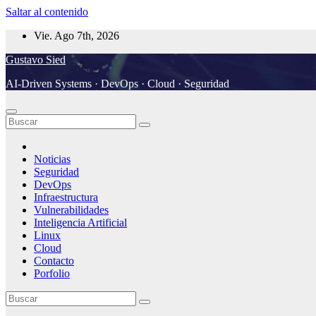
Saltar al contenido
Vie. Ago 7th, 2026
Gustavo Sied
AI-Driven Systems · DevOps · Cloud · Seguridad
Noticias
Seguridad
DevOps
Infraestructura
Vulnerabilidades
Inteligencia Artificial
Linux
Cloud
Contacto
Porfolio