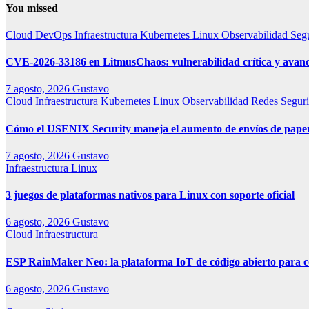
You missed
Cloud
DevOps
Infraestructura
Kubernetes
Linux
Observabilidad
Seg
CVE-2026-33186 en LitmusChaos: vulnerabilidad crítica y avanc
7 agosto, 2026
Gustavo
Cloud
Infraestructura
Kubernetes
Linux
Observabilidad
Redes
Segur
Cómo el USENIX Security maneja el aumento de envíos de paper
7 agosto, 2026
Gustavo
Infraestructura
Linux
3 juegos de plataformas nativos para Linux con soporte oficial
6 agosto, 2026
Gustavo
Cloud
Infraestructura
ESP RainMaker Neo: la plataforma IoT de código abierto para co
6 agosto, 2026
Gustavo