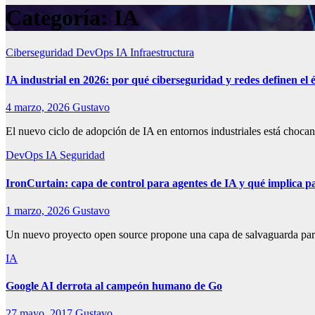
Categoría:
IA
Ciberseguridad
DevOps
IA
Infraestructura
IA industrial en 2026: por qué ciberseguridad y redes definen el 
4 marzo, 2026
Gustavo
El nuevo ciclo de adopción de IA en entornos industriales está choca
DevOps
IA
Seguridad
IronCurtain: capa de control para agentes de IA y qué implica
1 marzo, 2026
Gustavo
Un nuevo proyecto open source propone una capa de salvaguarda para a
IA
Google AI derrota al campeón humano de Go
27 mayo, 2017
Gustavo