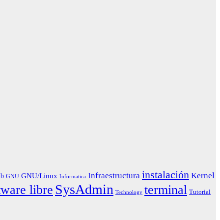
instalación
Infraestructura
Kernel
GNU/Linux
ub
GNU
Informatica
SysAdmin
tware libre
terminal
Tutorial
Technology