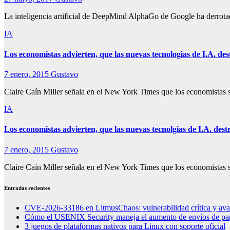
La inteligencia artificial de DeepMind AlphaGo de Google ha derrot
IA
Los economistas advierten, que las nuevas tecnologias de I.A. de
7 enero, 2015
Gustavo
Claire Caín Miller señala en el New York Times que los economistas s
IA
Los economistas advierten, que las nuevas tecnolgias de I.A. des
7 enero, 2015
Gustavo
Claire Caín Miller señala en el New York Times que los economistas s
Entradas recientes
CVE-2026-33186 en LitmusChaos: vulnerabilidad crítica y ava
Cómo el USENIX Security maneja el aumento de envíos de pap
3 juegos de plataformas nativos para Linux con soporte oficial