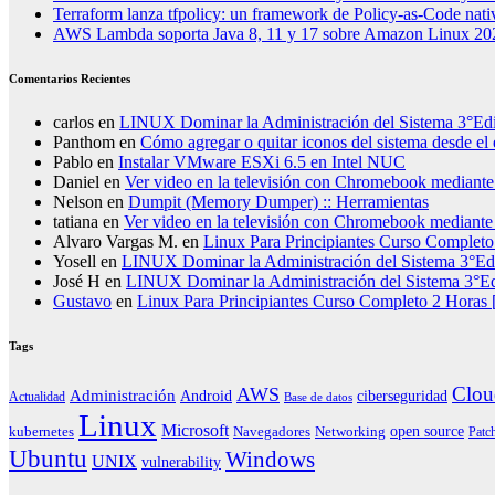
Terraform lanza tfpolicy: un framework de Policy-as-Code na
AWS Lambda soporta Java 8, 11 y 17 sobre Amazon Linux 20
Comentarios Recientes
carlos
en
LINUX Dominar la Administración del Sistema 3°Ed
Panthom
en
Cómo agregar o quitar iconos del sistema desde el 
Pablo
en
Instalar VMware ESXi 6.5 en Intel NUC
Daniel
en
Ver video en la televisión con Chromebook median
Nelson
en
Dumpit (Memory Dumper) :: Herramientas
tatiana
en
Ver video en la televisión con Chromebook median
Alvaro Vargas M.
en
Linux Para Principiantes Curso Completo 
Yosell
en
LINUX Dominar la Administración del Sistema 3°Ed
José H
en
LINUX Dominar la Administración del Sistema 3°E
Gustavo
en
Linux Para Principiantes Curso Completo 2 Horas [
Tags
Clou
AWS
Administración
ciberseguridad
Android
Actualidad
Base de datos
Linux
Microsoft
kubernetes
Navegadores
open source
Networking
Patc
Ubuntu
Windows
UNIX
vulnerability