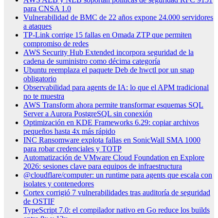
para CNSA 1.0
Vulnerabilidad de BMC de 22 años expone 24.000 servidores
a ataques
TP-Link corrige 15 fallas en Omada ZTP que permiten
compromiso de redes
AWS Security Hub Extended incorpora seguridad de la
cadena de suministro como décima categoría
Ubuntu reemplaza el paquete Deb de hwctl por un snap
obligatorio
Observabilidad para agents de IA: lo que el APM tradicional
no te muestra
AWS Transform ahora permite transformar esquemas SQL
Server a Aurora PostgreSQL sin conexión
Optimización en KDE Frameworks 6.29: copiar archivos
pequeños hasta 4x más rápido
INC Ransomware explota fallas en SonicWall SMA 1000
para robar credenciales y TOTP
Automatización de VMware Cloud Foundation en Explore
2026: sesiones clave para equipos de infraestructura
@cloudflare/computer: un runtime para agents que escala con
isolates y contenedores
Cortex corrigió 7 vulnerabilidades tras auditoría de seguridad
de OSTIF
TypeScript 7.0: el compilador nativo en Go reduce los builds