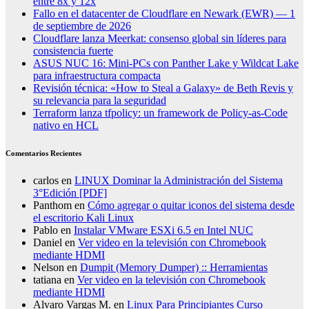
entre 8x y 12x
Fallo en el datacenter de Cloudflare en Newark (EWR) — 1
de septiembre de 2026
Cloudflare lanza Meerkat: consenso global sin líderes para
consistencia fuerte
ASUS NUC 16: Mini-PCs con Panther Lake y Wildcat Lake
para infraestructura compacta
Revisión técnica: «How to Steal a Galaxy» de Beth Revis y
su relevancia para la seguridad
Terraform lanza tfpolicy: un framework de Policy-as-Code
nativo en HCL
Comentarios Recientes
carlos
en
LINUX Dominar la Administración del Sistema
3°Edición [PDF]
Panthom
en
Cómo agregar o quitar iconos del sistema desde
el escritorio Kali Linux
Pablo
en
Instalar VMware ESXi 6.5 en Intel NUC
Daniel
en
Ver video en la televisión con Chromebook
mediante HDMI
Nelson
en
Dumpit (Memory Dumper) :: Herramientas
tatiana
en
Ver video en la televisión con Chromebook
mediante HDMI
Alvaro Vargas M.
en
Linux Para Principiantes Curso