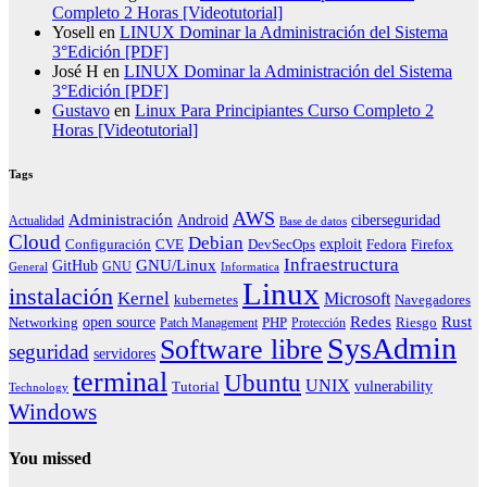
Completo 2 Horas [Videotutorial]
Yosell
en
LINUX Dominar la Administración del Sistema
3°Edición [PDF]
José H
en
LINUX Dominar la Administración del Sistema
3°Edición [PDF]
Gustavo
en
Linux Para Principiantes Curso Completo 2
Horas [Videotutorial]
Tags
AWS
Administración
ciberseguridad
Android
Actualidad
Base de datos
Cloud
Debian
exploit
Configuración
Fedora
CVE
DevSecOps
Firefox
Infraestructura
GNU/Linux
GitHub
GNU
General
Informatica
Linux
instalación
Kernel
Microsoft
kubernetes
Navegadores
Redes
Rust
open source
PHP
Riesgo
Networking
Patch Management
Protección
SysAdmin
Software libre
seguridad
servidores
terminal
Ubuntu
UNIX
vulnerability
Tutorial
Technology
Windows
You missed