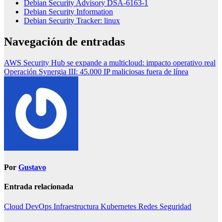
Debian Security Advisory DSA-6163-1
Debian Security Information
Debian Security Tracker: linux
Navegación de entradas
AWS Security Hub se expande a multicloud: impacto operativo real
Operación Synergia III: 45.000 IP maliciosas fuera de línea
Por
Gustavo
Entrada relacionada
Cloud
DevOps
Infraestructura
Kubernetes
Redes
Seguridad