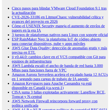
Cinco pasos para blindar VMware Cloud Foundation 9.1 tras
la actualización
CVE-2026-33186 en LitmusChaos: vulnerabilidad crítica y
avances del proyecto en 2026
Cómo el USENIX Security maneja el aumento de envíos de
papers en la era IA
3 juegos de plataformas nativos para Linux con soporte oficial
ESP RainMaker Neo: la plataforma IoT de código abierto
para conectar dispositivos, nube y apps móviles
AWS Glue Data Quality: detección de anomalías gratis y más
precisa en ETL
jj v0.44.0: cambios clave en el VCS compatible con Git para
equipos de infraestructura
AWS Lambda escaló el ancho de banda de red hasta 3.000
Mbps para funciones fuera de VPC
Amazon Aurora Serverless acelera el escalado hasta 12 ACUs
en 1 segundo para cargas de trabajo de IA agentic
Amazon Keyspaces para Apache Cassandra ya está
disponible en Canadá (ca-west-1)
CISA suma 3 fallas explotadas activamente: Langflow RCE,
Tomcat y N-central
AWS Network Firewall reincorpora forward proxy con
política unificada
AWS ALB y NLB soportan políticas de seguridad RFC 9151