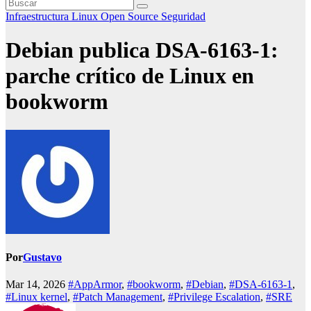
Infraestructura
Linux
Open Source
Seguridad
Debian publica DSA-6163-1:
parche crítico de Linux en
bookworm
Por
Gustavo
Mar 14, 2026
#AppArmor
,
#bookworm
,
#Debian
,
#DSA-6163-1
,
#Linux kernel
,
#Patch Management
,
#Privilege Escalation
,
#SRE