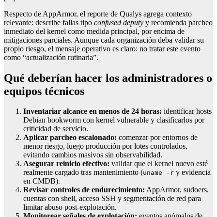
Respecto de AppArmor, el reporte de Qualys agrega contexto
relevante: describe fallas tipo
confused deputy
y recomienda parcheo
inmediato del kernel como medida principal, por encima de
mitigaciones parciales. Aunque cada organización deba validar su
propio riesgo, el mensaje operativo es claro: no tratar este evento
como “actualización rutinaria”.
Qué deberían hacer los administradores o
equipos técnicos
Inventariar alcance en menos de 24 horas:
identificar hosts
Debian bookworm con kernel vulnerable y clasificarlos por
criticidad de servicio.
Aplicar parcheo escalonado:
comenzar por entornos de
menor riesgo, luego producción por lotes controlados,
evitando cambios masivos sin observabilidad.
Asegurar reinicio efectivo:
validar que el kernel nuevo esté
realmente cargado tras mantenimiento (
y evidencia
uname -r
en CMDB).
Revisar controles de endurecimiento:
AppArmor, sudoers,
cuentas con shell, acceso SSH y segmentación de red para
limitar abuso post-explotación.
Monitorear señales de explotación:
eventos anómalos de