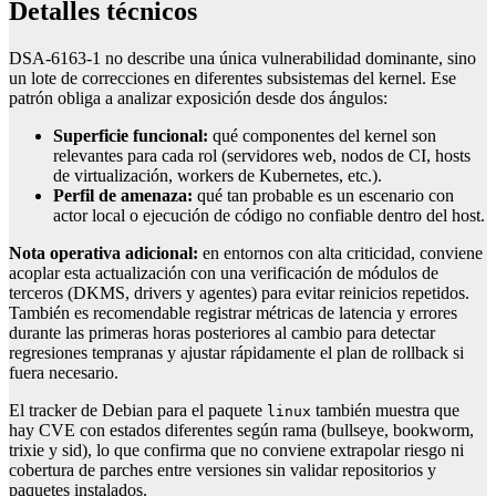
Detalles técnicos
DSA-6163-1 no describe una única vulnerabilidad dominante, sino
un lote de correcciones en diferentes subsistemas del kernel. Ese
patrón obliga a analizar exposición desde dos ángulos:
Superficie funcional:
qué componentes del kernel son
relevantes para cada rol (servidores web, nodos de CI, hosts
de virtualización, workers de Kubernetes, etc.).
Perfil de amenaza:
qué tan probable es un escenario con
actor local o ejecución de código no confiable dentro del host.
Nota operativa adicional:
en entornos con alta criticidad, conviene
acoplar esta actualización con una verificación de módulos de
terceros (DKMS, drivers y agentes) para evitar reinicios repetidos.
También es recomendable registrar métricas de latencia y errores
durante las primeras horas posteriores al cambio para detectar
regresiones tempranas y ajustar rápidamente el plan de rollback si
fuera necesario.
El tracker de Debian para el paquete
también muestra que
linux
hay CVE con estados diferentes según rama (bullseye, bookworm,
trixie y sid), lo que confirma que no conviene extrapolar riesgo ni
cobertura de parches entre versiones sin validar repositorios y
paquetes instalados.