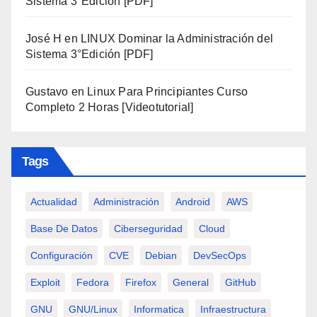
Sistema 3°Edición [PDF]
José H
en
LINUX Dominar la Administración del
Sistema 3°Edición [PDF]
Gustavo
en
Linux Para Principiantes Curso
Completo 2 Horas [Videotutorial]
Tags
Actualidad
Administración
Android
AWS
Base De Datos
Ciberseguridad
Cloud
Configuración
CVE
Debian
DevSecOps
Exploit
Fedora
Firefox
General
GitHub
GNU
GNU/Linux
Informatica
Infraestructura