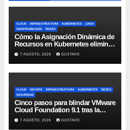
CLOUD
INFRAESTRUCTURA
KUBERNETES
LINUX
OBSERVABILIDAD
REDES
Cómo la Asignación Dinámica de
Recursos en Kubernetes elimina
el dolor con GPUs
7 AGOSTO, 2026
GUSTAVO
CLOUD
DEVOPS
INFRAESTRUCTURA
KUBERNETES
REDES
SEGURIDAD
Cinco pasos para blindar VMware
Cloud Foundation 9.1 tras la
actualización
7 AGOSTO, 2026
GUSTAVO