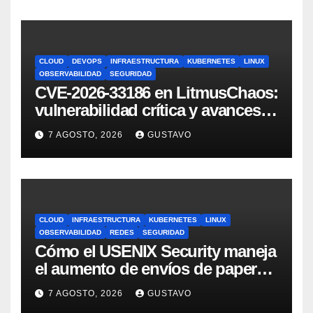
CLOUD
DEVOPS
INFRAESTRUCTURA
KUBERNETES
LINUX
OBSERVABILIDAD
SEGURIDAD
CVE-2026-33186 en LitmusChaos:
vulnerabilidad crítica y avances
del proyecto en 2026
7 AGOSTO, 2026
GUSTAVO
CLOUD
INFRAESTRUCTURA
KUBERNETES
LINUX
OBSERVABILIDAD
REDES
SEGURIDAD
Cómo el USENIX Security maneja
el aumento de envíos de papers
en la era IA
7 AGOSTO, 2026
GUSTAVO