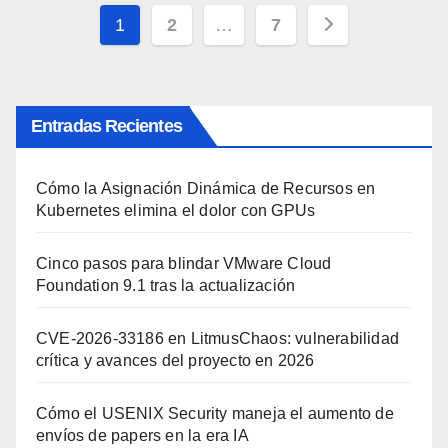
Paginación
1
2
…
7
de
entradas
Entradas Recientes
Cómo la Asignación Dinámica de Recursos en
Kubernetes elimina el dolor con GPUs
Cinco pasos para blindar VMware Cloud
Foundation 9.1 tras la actualización
CVE-2026-33186 en LitmusChaos: vulnerabilidad
crítica y avances del proyecto en 2026
Cómo el USENIX Security maneja el aumento de
envíos de papers en la era IA