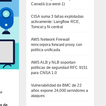
Canadá (ca-west-1)
CISA suma 3 fallas explotadas
activamente: Langflow RCE,
Tomcat y N-central
AWS Network Firewall
reincorpora forward proxy con
política unificada
AWS ALB y NLB soportan
políticas de seguridad RFC 9151
para CNSA 1.0
Vulnerabilidad de BMC de 22
años expone 24.000 servidores a
ue
ataques
os de