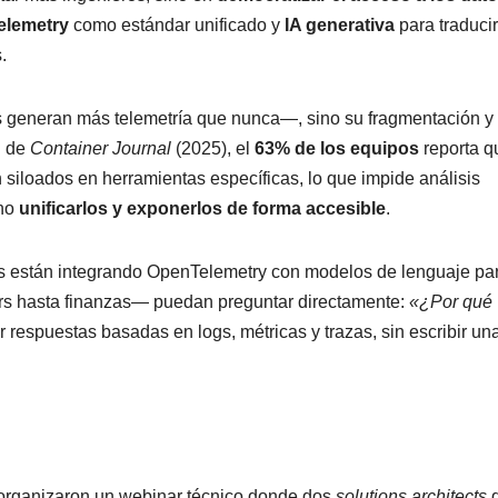
elemetry
como estándar unificado y
IA generativa
para traducir
.
s generan más telemetría que nunca—, sino su fragmentación y
d de
Container Journal
(2025), el
63% de los equipos
reporta q
siloados en herramientas específicas, lo que impide análisis
ino
unificarlos y exponerlos de forma accesible
.
res están integrando OpenTelemetry con modelos de lenguaje pa
s hasta finanzas— puedan preguntar directamente:
«¿Por qué
ir respuestas basadas en logs, métricas y trazas, sin escribir un
 organizaron un webinar técnico donde dos
solutions architects