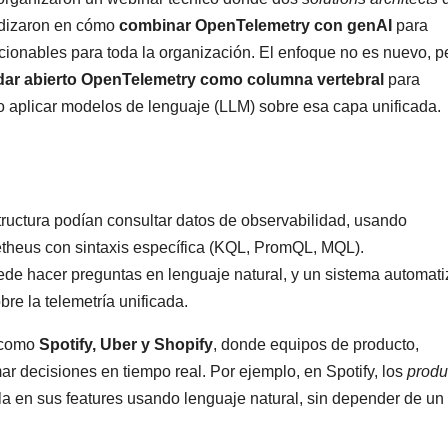
dizaron en cómo
combinar OpenTelemetry con genAI
para
ccionables para toda la organización. El enfoque no es nuevo, p
ndar abierto OpenTelemetry como columna vertebral
para
ego aplicar modelos de lenguaje (LLM) sobre esa capa unificada.
tructura podían consultar datos de observabilidad, usando
theus con sintaxis específica (KQL, PromQL, MQL).
ede hacer preguntas en lenguaje natural, y un sistema automat
re la telemetría unificada.
s como
Spotify, Uber y Shopify
, donde equipos de producto,
r decisiones en tiempo real. Por ejemplo, en Spotify, los
produ
a en sus features usando lenguaje natural, sin depender de un 