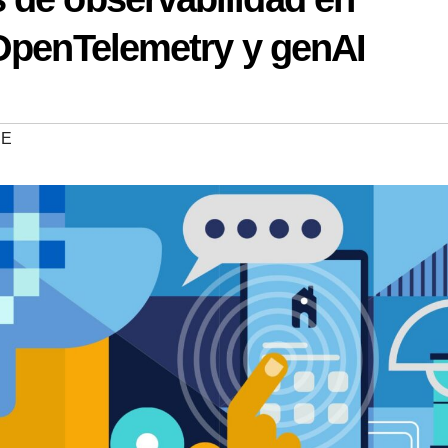
 OpenTelemetry y genAI
RE