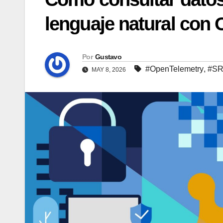
lenguaje natural con
Por
Gustavo
#OpenTelemetry
,
#S
MAY 8, 2026