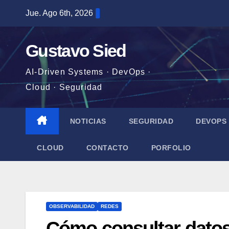
Saltar
Jue. Ago 6th, 2026
al
contenido
Gustavo Sied
AI-Driven Systems · DevOps ·
Cloud · Seguridad
NOTICIAS
SEGURIDAD
DEVOPS
CLOUD
CONTACTO
PORFOLIO
OBSERVABILIDAD
REDES
Cómo consultar datos