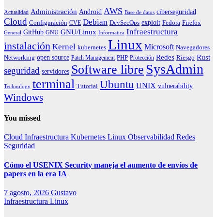
AWS
Administración
ciberseguridad
Android
Actualidad
Base de datos
Cloud
Debian
exploit
Configuración
Fedora
CVE
DevSecOps
Firefox
Infraestructura
GNU/Linux
GitHub
GNU
General
Informatica
Linux
instalación
Kernel
Microsoft
kubernetes
Navegadores
Redes
Rust
open source
PHP
Riesgo
Networking
Patch Management
Protección
SysAdmin
Software libre
seguridad
servidores
terminal
Ubuntu
UNIX
vulnerability
Tutorial
Technology
Windows
You missed
Cloud
Infraestructura
Kubernetes
Linux
Observabilidad
Redes
Seguridad
Cómo el USENIX Security maneja el aumento de envíos de
papers en la era IA
7 agosto, 2026
Gustavo
Infraestructura
Linux