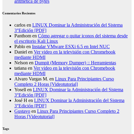
aritmética de bytes
Comentarios Recientes
carlos
en
LINUX Dominar la Administración del Sistema
3°Edición [PDF]
Panthom
en
Cómo agregar o quitar iconos del sistema desde
el escritorio Kali Linux
Pablo
en
Instalar VMware ESXi 6.5 en Intel NUC
Daniel
en
Ver video en la televisión con Chromebook
mediante HDMI
Nelson
en
Dumpit (Memory Dumper) :: Herramientas
tatiana
en
Ver video en la televisión con Chromebook
mediante HDMI
Alvaro Vargas M.
en
Linux Para Principiantes Curso
Completo 2 Horas [Videotutorial]
Yosell
en
LINUX Dominar la Administración del Sistema
3°Edición [PDF]
José H
en
LINUX Dominar la Administración del Sistema
3°Edición [PDF]
Gustavo
en
Linux Para Principiantes Curso Completo 2
Horas [Videotutorial]
Tags