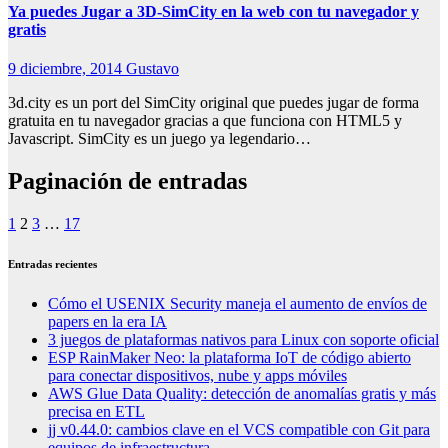
Ya puedes Jugar a 3D-SimCity en la web con tu navegador y
gratis
9 diciembre, 2014
Gustavo
3d.city es un port del SimCity original que puedes jugar de forma
gratuita en tu navegador gracias a que funciona con HTML5 y
Javascript. SimCity es un juego ya legendario…
Paginación de entradas
1
2
3
…
17
Entradas recientes
Cómo el USENIX Security maneja el aumento de envíos de
papers en la era IA
3 juegos de plataformas nativos para Linux con soporte oficial
ESP RainMaker Neo: la plataforma IoT de código abierto
para conectar dispositivos, nube y apps móviles
AWS Glue Data Quality: detección de anomalías gratis y más
precisa en ETL
jj v0.44.0: cambios clave en el VCS compatible con Git para
equipos de infraestructura