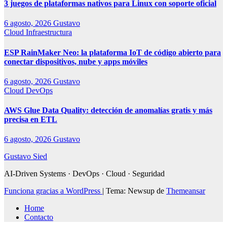
3 juegos de plataformas nativos para Linux con soporte oficial
6 agosto, 2026
Gustavo
Cloud
Infraestructura
ESP RainMaker Neo: la plataforma IoT de código abierto para
conectar dispositivos, nube y apps móviles
6 agosto, 2026
Gustavo
Cloud
DevOps
AWS Glue Data Quality: detección de anomalías gratis y más
precisa en ETL
6 agosto, 2026
Gustavo
Gustavo Sied
AI-Driven Systems · DevOps · Cloud · Seguridad
Funciona gracias a WordPress
|
Tema: Newsup de
Themeansar
Home
Contacto