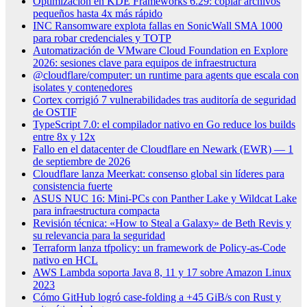
Optimización en KDE Frameworks 6.29: copiar archivos
pequeños hasta 4x más rápido
INC Ransomware explota fallas en SonicWall SMA 1000
para robar credenciales y TOTP
Automatización de VMware Cloud Foundation en Explore
2026: sesiones clave para equipos de infraestructura
@cloudflare/computer: un runtime para agents que escala con
isolates y contenedores
Cortex corrigió 7 vulnerabilidades tras auditoría de seguridad
de OSTIF
TypeScript 7.0: el compilador nativo en Go reduce los builds
entre 8x y 12x
Fallo en el datacenter de Cloudflare en Newark (EWR) — 1
de septiembre de 2026
Cloudflare lanza Meerkat: consenso global sin líderes para
consistencia fuerte
ASUS NUC 16: Mini-PCs con Panther Lake y Wildcat Lake
para infraestructura compacta
Revisión técnica: «How to Steal a Galaxy» de Beth Revis y
su relevancia para la seguridad
Terraform lanza tfpolicy: un framework de Policy-as-Code
nativo en HCL
AWS Lambda soporta Java 8, 11 y 17 sobre Amazon Linux
2023
Cómo GitHub logró case-folding a +45 GiB/s con Rust y