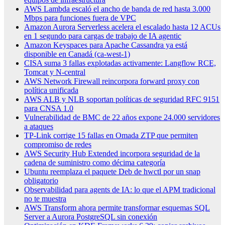
AWS Lambda escaló el ancho de banda de red hasta 3.000
Mbps para funciones fuera de VPC
Amazon Aurora Serverless acelera el escalado hasta 12 ACUs
en 1 segundo para cargas de trabajo de IA agentic
Amazon Keyspaces para Apache Cassandra ya está
disponible en Canadá (ca-west-1)
CISA suma 3 fallas explotadas activamente: Langflow RCE,
Tomcat y N-central
AWS Network Firewall reincorpora forward proxy con
política unificada
AWS ALB y NLB soportan políticas de seguridad RFC 9151
para CNSA 1.0
Vulnerabilidad de BMC de 22 años expone 24.000 servidores
a ataques
TP-Link corrige 15 fallas en Omada ZTP que permiten
compromiso de redes
AWS Security Hub Extended incorpora seguridad de la
cadena de suministro como décima categoría
Ubuntu reemplaza el paquete Deb de hwctl por un snap
obligatorio
Observabilidad para agents de IA: lo que el APM tradicional
no te muestra
AWS Transform ahora permite transformar esquemas SQL
Server a Aurora PostgreSQL sin conexión